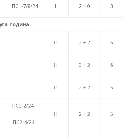
ПС1-7/8/24
II
2 + 0
3
уга година
III
2 + 2
5
III
3 + 2
6
III
2 + 2
5
ПС2-2/24,
III
2 + 2
5
ПС2-4/24