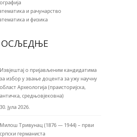
ографија
тематика и рачунарство
тематика и физика
ПОСЉЕДЊЕ
Извјештај о пријављеним кандидатима
за избор у звање доцента за ужу научну
област Археологија (праисторијска,
античка, средњовјековна)
30. јула 2026.
Милош Тривунац (1876 — 1944) – први
српски германиста