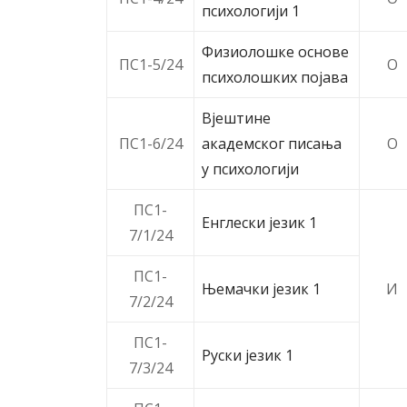
психологији 1
Физиолошке основе
ПС1-5/24
O
психолошких појава
Вјештине
ПС1-6/24
академског писања
O
у психологији
ПС1-
Енглески језик 1
7/1/24
ПС1-
Њемачки језик 1
И
7/2/24
ПС1-
Руски језик 1
7/3/24