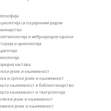
лозофија
циологија са социјалним радом
овинарство
литикологија и међународни односи
торија и археологија
дагогија
ихологија
зредна настава
пски језик и књижевност
ски и српски језик и књижевност
шта књижевност и библиотекарство
шта књижевност и театрологија
глески језик и књижевност
мачки језик и књижевност