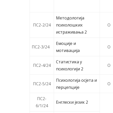
Методологија
ПС2-2/24
психолошких
O
истраживања 2
Емоције и
ПС2-3/24
O
мотивација
Статистика у
ПС2-4/24
O
психологији 2
Психологија осјета и
ПС2-5/24
O
перцепције
ПС2-
Енглески језик 2
6/1/24