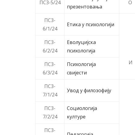
ПС3-5/24
O
презентовања
ПС3-
Етика у психологији
6/1/24
ПС3-
Еволуцијска
6/2/24
психологија
И
ПС3-
Психологија
6/3/24
свијести
ПС3-
Увод у филозофију
7/1/24
ПС3-
Социологија
7/2/24
културе
ПС3-
Педагогија