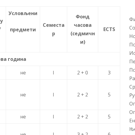
Условљени
Фонд
Фи
у
Семеста
часова
Со
/
ECTS
предмети
р
(седмичн
Н
и)
По
Ис
рва година
Пе
Пс
не
I
2 + 0
3
Ра
Ср
не
I
2 + 2
5
Ру
Оп
Оп
не
I
2 + 2
5
Ен
Ње
не
I
3 + 2
6