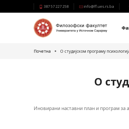
387 57 227 258
info@ff.ues.rs.ba
Фа
Почетна
О студијском програму психологиј
О сту
Иновирани наставни план и програм за а