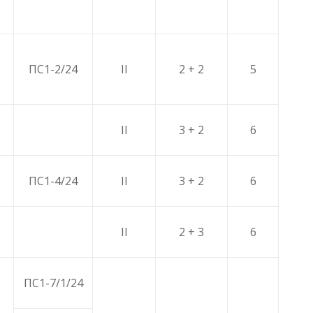
ПС1-2/24
II
2 + 2
5
II
3 + 2
6
ПС1-4/24
II
3 + 2
6
II
2 + 3
6
ПС1-7/1/24