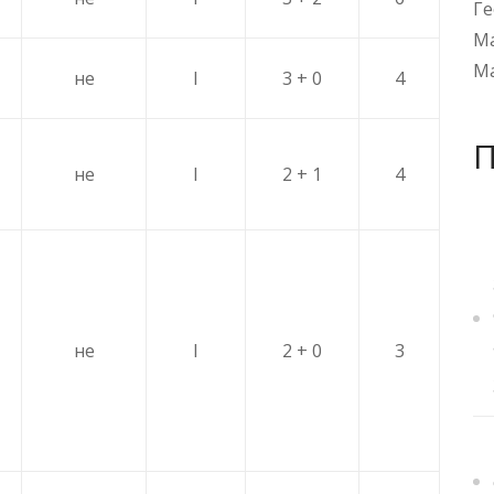
Ге
Ма
Ма
не
I
3 + 0
4
не
I
2 + 1
4
не
I
2 + 0
3