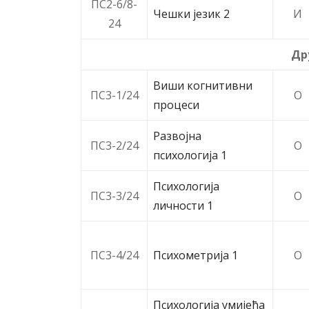
ПС2-6/8-
Чешки језик 2
И
24
Др
Виши когнитивни
ПС3-1/24
O
процеси
Развојна
ПС3-2/24
O
психологија 1
Психологија
ПС3-3/24
O
личности 1
ПС3-4/24
Психометрија 1
O
Психологија умијећа