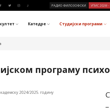
РАДИО ФИЛОЗОФСКИ
УПИС 2026! 
култет
Катедре
Студијски програми
а
дијском програму психо
кадемску 2024/2025. годину
С
–