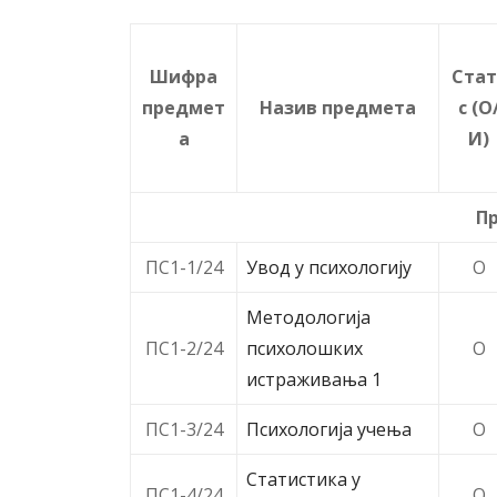
Шифрa
Стат
предмет
Назив предмета
с (О
а
И)
П
ПС1-1/24
Увод у психологију
O
Методологија
ПС1-2/24
психолошких
O
истраживања 1
ПС1-3/24
Психологија учења
O
Статистика у
ПС1-4/24
O