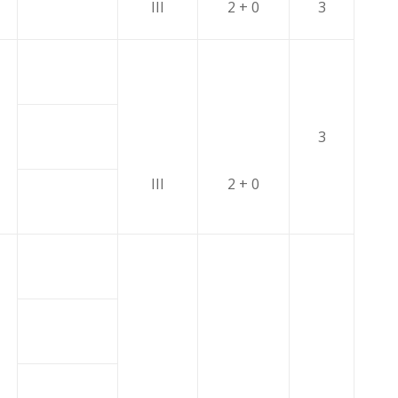
III
2 + 0
3
3
III
2 + 0