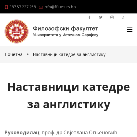
387 57 227 258
info@ff.ues.rs.ba
Почетна
Наставници катедре за англистику
Наставници катедре
за англистику
Ру­ко­во­ди­лац
: проф. др Свјетлана Огњеновић