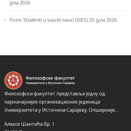
јула 2026.
Poziv: Studenti u susret nauci (StES)
20. јула 2026.
Филозофски факултет представља једну од
најзначајнијих организационих јединица
Универзитета у Источном Сарајеву.
Опширније…
Алексе Шантића бр. 1