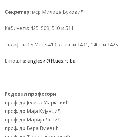
Секретар:
мср Милица Вуковић
Ка­би­не­ти: 425, 509, 510 и 511
Те­ле­фон: 057/227-410, ло­ка­ли 1401, 1402 и 1425
Е-по­шта:
engleski@ff.ues.rs.ba
Редовни професори:
проф. др Јелена Марковић
проф. др Маја Кујунџић
проф. др Марија Летић
проф. др Вера Вујевић
проф. др Жана Гавриловић