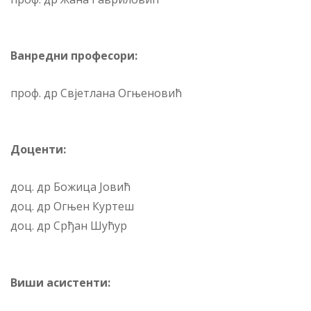
Ванредни професори:
проф. др Свјетлана Огњеновић
Доценти:
доц. др Божица Јовић
доц. др Огњен Куртеш
доц. др Срђан Шућур
Виши асистенти: