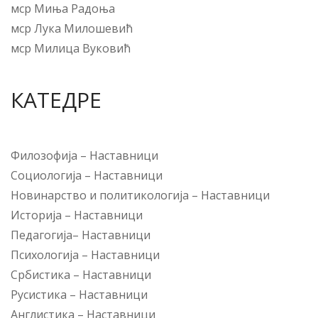
мср Миња Радоња
мср Лука Милошевић
мср Милица Вуковић
КАТЕДРЕ
Филозофија
–
Наставници
Социологија
–
Наставници
Новинарство и политикологија
–
Наставници
Историја
–
Наставници
Педагогија
–
Наставници
Психологија
–
Наставници
Србистика
–
Наставници
Русистика
–
Наставници
Англистика
–
Наставници