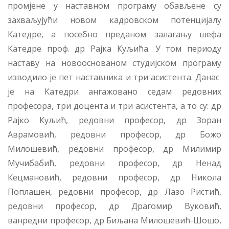
промјене у наставном програму обављене су
захваљујући новом кадровском потенцијалу
Катедре, а посебно преданом залагању шефа
Катедре проф. др Рајка Куљића. У том периоду
наставу на новооснованом студијском програму
изводило је пет наставника и три асистента. Данас
је на Катедри ангажовано седам редовних
професора, три доцента и три асистента, а то су: др
Рајко Куљић, редовни професор, др Зоран
Аврамовић, редовни професор, др Божо
Милошевић, редовни професор, др Милимир
Мучибабић, редовни професор, др Ненад
Кецмановић, редовни професор, др Никола
Поплашен, редовни професор, др Лазо Ристић,
редовни професор, др Драгомир Вуковић,
ванредни професор, др Биљана Милошевић-Шошо,