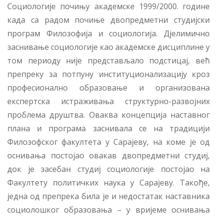
Социологије почињу академске 1999/2000. године
када са радом почиње двопредметни студијски
програм Филозофија и социологија. Дјелимично
заснивање социологије као академске дисциплине у
том периоду није представљало подстицај, већ
препреку за потпуну институционализацију кроз
професионално образовање и организована
експертска истраживања структурно-развојних
проблема друштва. Оваква концепција наставног
плана и програма заснивала се на традицији
Филозофског факултета у Сарајеву, на коме је од
оснивања постојао овакав двопредметни студиј,
док је засебан студиј социологије постојао на
Факултету политичких наука у Сарајеву. Такође,
једна од препрека била је и недостатак наставника
социолошког образовања – у вријеме оснивања