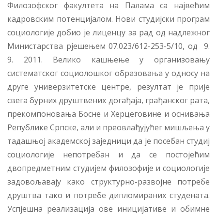
Филозофског факултета на Палама са највећим
кадровским потенцијалом. Нови студијски програм
социологије добио је лиценцу за рад од надлежног
Министарства рјешењем 07.023/612-253-5/10, од 9.
9. 2011. Велико кашњење у организовању
систематског социолошког образовања у односу на
друге универзитетске центре, резултат је прије
свега бурних друштвених догађаја, грађанског рата,
прекомпоновања Босне и Херцеговине и оснивања
Републике Српске, али и преовлађујућег мишљења у
тадашњој академској заједници да је посебан студиј
социологије непотребан и да се постојећим
двопредметним студијем филозофије и социологије
задовољавају како структурно-развојне потребе
друштва тако и потребе дипломираних студената.
Успjешна реализација ове иницијативе и обимне