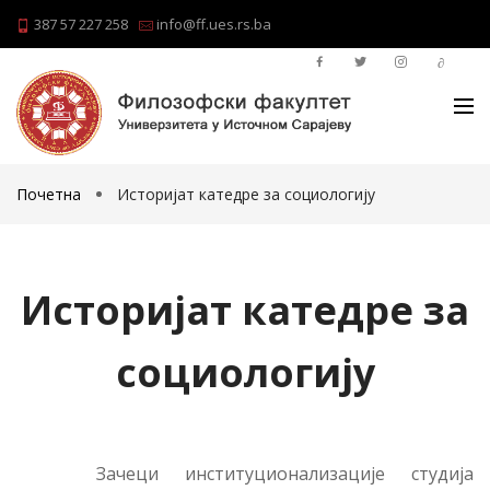
387 57 227 258
info@ff.ues.rs.ba
Почетна
Историјат катедре за социологију
Историјат катедре за
социологију
Зачеци институционализације студија