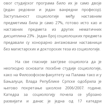
овог студијског програма било их је само двоје
(један редовни и један ванредни професор).
Заступљеност социологије међу наставним
предметима била је само 27%, готово исто као и
наставних предмета из других нематичних
дисциплина 23% . Један број социолошких предмета
предавали су хонорарно ангажовани наставници
без магистарских и докторских теза из социологије.
На све гласније захтјеве социолога да је
неопходно основати посебне студије социологије,
како на Филозофском факултету на Палама тако и у
Бањалуци, Влада Републике Српске одобрила је
његово покретање школске 2006/2007. године.
Катедра за социологију почела се убрзано
развијати и данас је једна од 17 катедри