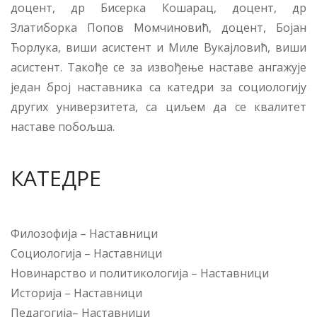
доцент, др Бисерка Кошарац, доцент, др
Златиборка Попов Момчиновић, доцент, Бојан
Ћорлука, виши асистент и Миле Вукајловић, виши
асистент. Такође се за извођење наставе ангажује
један број наставника са катедри за социологију
других универзитета, са циљем да се квалитет
наставе побољша.
КАТЕДРЕ
Филозофија
–
Наставници
Социологија
–
Наставници
Новинарство и политикологија
–
Наставници
Историја
–
Наставници
Педагогија
–
Наставници