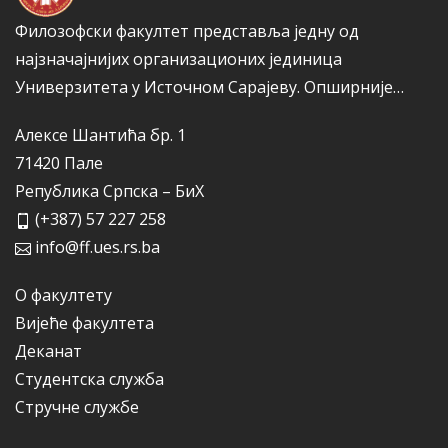
Филозофски факултет представља једну од
најзначајнијих организационих јединица
Универзитета у Источном Сарајеву.
Опширније…
Алексе Шантића бр. 1
71420 Пале
Република Српска – БиХ
(+387) 57 227 258
info@ff.ues.rs.ba
О факултету
Вијеће факултета
Деканат
Студентска служба
Стручне службе