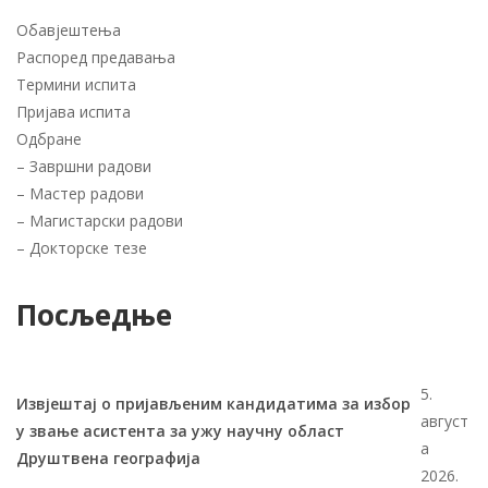
Обавјештења
Распоред предавања
Термини испита
Пријава испита
Одбране
–
Завршни радови
–
Мастер радови
–
Магистарски радови
–
Докторске тезе
Посљедње
5.
Извјештај о пријављеним кандидатима за избор
август
у звање асистента за ужу научну област
а
Друштвена географија
2026.