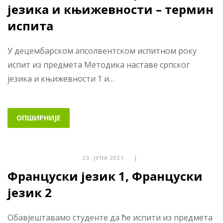
језика и књижевности – термин
испита
У децембарском апсолвентском испитном року
испит из предмета Методика наставе српског
језика и књижевности 1 и…
ОПШИРНИЈЕ
23. ЈУНА 2021. |
Француски језик 1, Француски
језик 2
Обавјештавамо студенте да ће испити из предмета