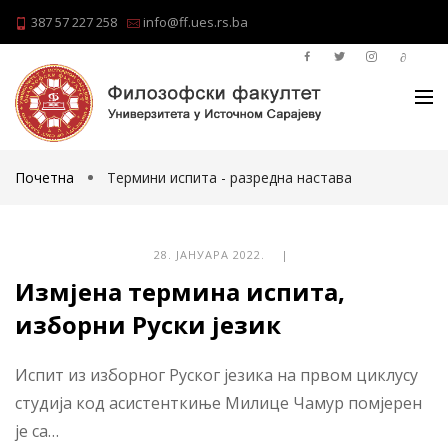
387 57 227 258
info@ff.ues.rs.ba
Почетна
Термини испита - разредна настава
28. ЈАНУАРА 2022. |
Измјена термина испита,
изборни Руски језик
Испит из изборног Руског језика на првом циклусу
студија код асистенткиње Милице Чамур помјерен
је са…