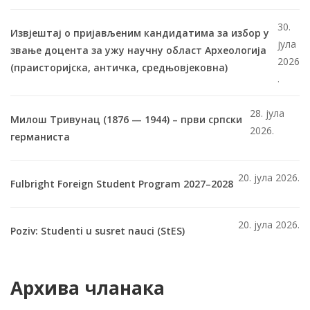
30.
Извјештај о пријављеним кандидатима за избор у
јула
звање доцента за ужу научну област Археологија
2026
(праисторијска, античка, средњовјековна)
.
28. јула
Милош Тривунац (1876 — 1944) – први српски
2026.
германиста
20. јула 2026.
Fulbright Foreign Student Program 2027–2028
20. јула 2026.
Poziv: Studenti u susret nauci (StES)
Архива чланака