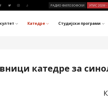
РАДИО ФИЛОЗОФСКИ
УПИС 2026! 
култет
Катедре
Студијски програми
вници катедре за сино
К