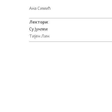
Ана Симић
Лектори
:
Су Јунлеи
Тијен Лин