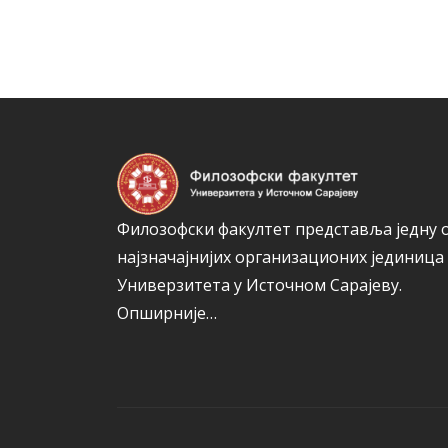
Филозофски факултет представља једну 
најзначајнијих организационих јединица
Универзитета у Источном Сарајеву.
Опширније…