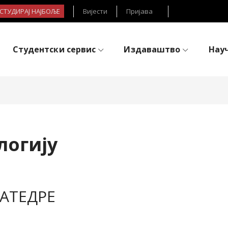
- СТУДИРАЈ НАЈБОЉЕ
Вијести
Пријава
Студентски сервис
Издаваштво
Нау
логију
АТЕДРЕ