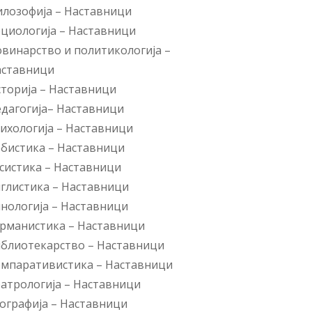
лозофија
–
Наставници
циологија
–
Наставници
винарство и политикологија
–
аставници
торија
–
Наставници
дагогија
–
Наставници
ихологија
–
Наставници
рбистика
–
Наставници
систика
–
Наставници
глистика
–
Наставници
нологија
–
Наставници
рманистика
–
Наставници
блиотекарство
–
Наставници
омпаративистика
–
Наставници
атрологија
–
Наставници
ографија
–
Наставници