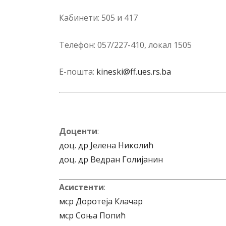
Ка­би­нети: 505 и 417
Те­ле­фон: 057/227-410, ло­ка­л 1505
Е-по­шта:
kineski@ff.ues.rs.ba
Доценти
:
доц. др Јелена Николић
доц. др Ведран Голијанин
Асистенти
:
мср Доротеја Клачар
мср Соња Попић