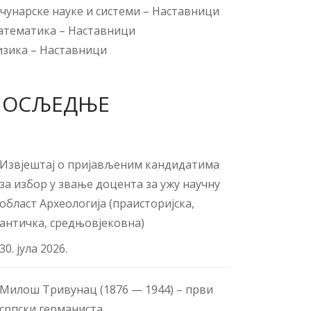
чунарске науке и системи
–
Наставници
атематика
–
Наставници
изика
–
Наставници
ПОСЉЕДЊЕ
Извјештај о пријављеним кандидатима
за избор у звање доцента за ужу научну
област Археологија (праисторијска,
античка, средњовјековна)
30. јула 2026.
Милош Тривунац (1876 — 1944) – први
српски германиста