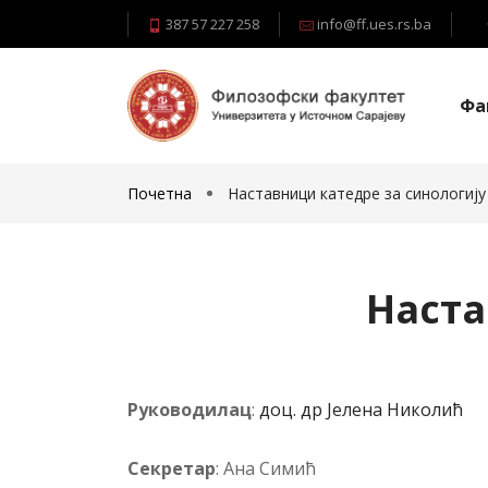
387 57 227 258
info@ff.ues.rs.ba
Фа
Почетна
Наставници катедре за синологију
Наста
Ру­ко­во­ди­лац
:
доц. др Јелена Николић
Се­кре­тар
: Ана Симић