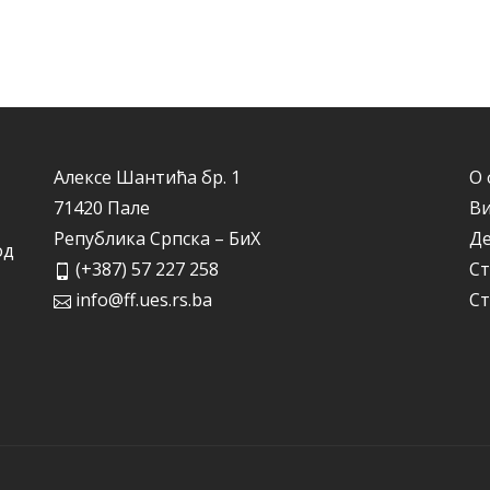
Алексе Шантића бр. 1
О 
71420 Пале
Ви
Република Српска – БиХ
Д
од
(+387) 57 227 258
Ст
info@ff.ues.rs.ba
Ст