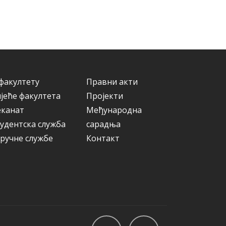
факултету
Правни акти
јеће факултета
Пројекти
еканат
Међународна
удентска служба
сарадња
ручне службе
Контакт