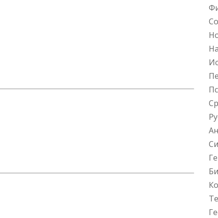
Фи
Со
Но
Н
Ис
Пе
Пс
С
Ру
Ан
Си
Ге
Би
К
Те
Ге