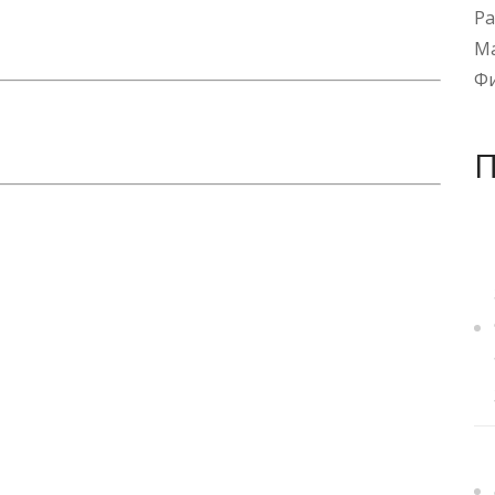
Ра
М
Ф