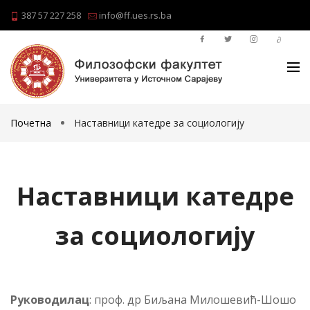
387 57 227 258
info@ff.ues.rs.ba
Почетна
Наставници катедре за социологију
Наставници катедре
за социологију
Ру­ко­во­ди­лац
: проф. др Биљана Милошевић-Шошо