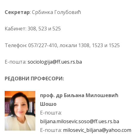
Се­кре­тар
: Србинка Голубовић
Ка­би­нет: 308, 523 и 525
Те­ле­фон: 057/227-410, ло­кали 1308, 1523 и 1525
Е-по­шта:
sociologija@ff.ues.rs.ba
РЕДОВНИ ПРОФЕСОРИ:
проф. др Биљана Милошевић
Шошо
Е-пошта:
biljana.milosevic.soso@ff.ues.rs.ba
Е-пошта:
milosevic_biljana@yahoo.com