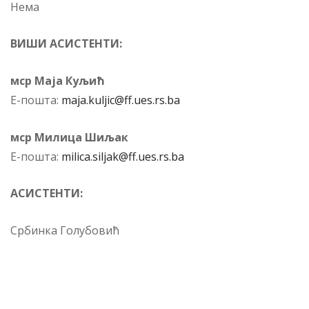
Нема
ВИШИ АСИСТЕНТИ:
мср Маја Куљић
Е-пошта:
maja.kuljic@ff.ues.rs.ba
мср Милица Шиљак
Е-пошта:
milica.siljak@ff.ues.rs.ba
АСИСТЕНТИ:
Србинка Голубовић