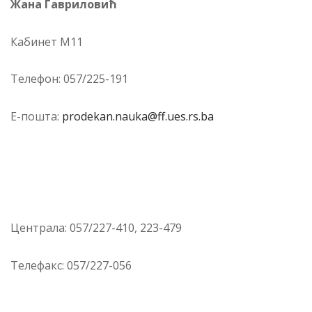
Жана Гавриловић
Ка­би­нет М11
Те­ле­фон: 057/225-191
Е-по­шта:
prodekan.nauka@ff.ues.rs.ba
Цен­тра­ла: 057/227-410, 223-479
Телефакс: 057/227-056