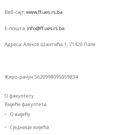
Веб-сајт:
www.ff.ues.rs.ba
Е-по­шта:
info@ff.ues.rs.ba
Адре­са: Алек­се Шан­ти­ћа 1, 71420 Па­ле
Жи­ро-ра­чун 5620998095059834
О факултету
Вијеће факултета
О вијећу
Сједнице вијећа