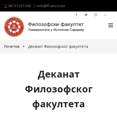
387 57 227 258
info@ff.ues.rs.ba
Почетна
Деканат Филозофског факултета
Деканат
Филозофског
факултета