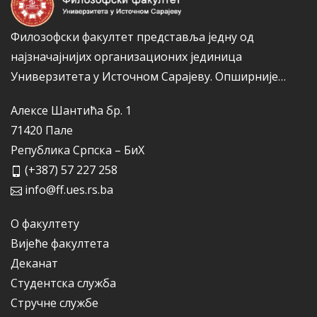
Филозофски факултет представља једну од
најзначајнијих организационих јединица
Универзитета у Источном Сарајеву.
Опширније…
Алексе Шантића бр. 1
71420 Пале
Република Српска – БиХ
(+387) 57 227 258
info@ff.ues.rs.ba
О факултету
Вијеће факултета
Деканат
Студентска служба
Стручне службе