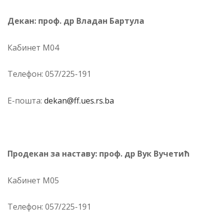
Де­кан: проф. др Владан Бартула
Ка­би­нет М04
Те­ле­фон: 057/225-191
Е-по­шта:
dekan@ff.ues.rs.ba
Про­де­кан за на­ста­ву: проф. др Вук Вучетић
Ка­би­нет М05
Те­ле­фон: 057/225-191