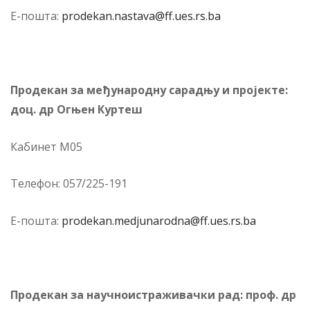
Е-по­шта:
prodekan.nastava@ff.ues.rs.ba
Про­де­кан за међународну сарадњу и пројекте:
доц. др Огњен Куртеш
Ка­би­нет М05
Те­ле­фон: 057/225-191
Е-по­шта:
prodekan.medjunarodna@ff.ues.rs.ba
Про­де­кан за научноистраживачки рад: проф. др