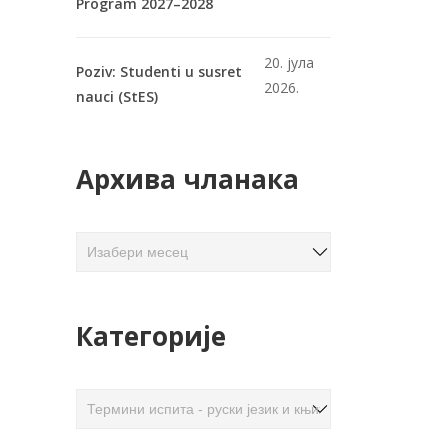
Program 2027–2028
20. јула
Poziv: Studenti u susret
2026.
nauci (StES)
Архива чланака
А
р
х
и
Категорије
в
а
ч
К
л
а
а
т