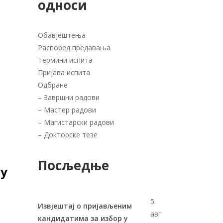
односи
Обавјештења
Распоред предавања
Термини испита
Пријава испита
Одбране
–
Завршни радови
–
Мастер радови
–
Магистарски радови
–
Докторске тезе
Посљедње
у
5.
Извјештај о пријављеним
авг
кандидатима за избор у