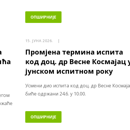
ОПШИРНИЈЕ
15. ЈУНА 2026. |
а
Промјена термина испита
ића
код доц. др Весне Космајац 
јунском испитном року
Усмени дио испита код доц. др Весне Космај
биће одржани 24.6. у 10.00.
угом
држаће
ОПШИРНИЈЕ