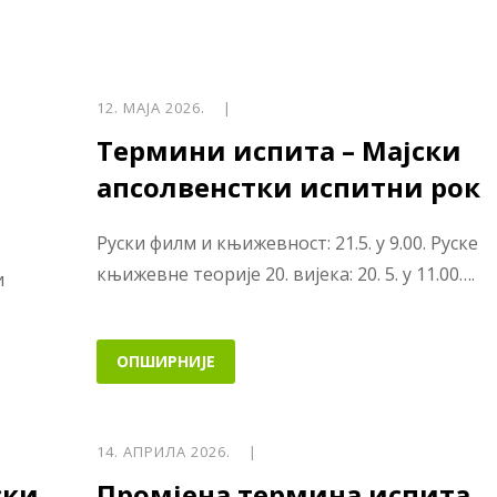
12. МАЈА 2026. |
Термини испита – Мајски
апсолвенстки испитни рок
Руски филм и књижевност: 21.5. у 9.00. Руске
књижевне теорије 20. вијека: 20. 5. у 11.00….
и
ОПШИРНИЈЕ
14. АПРИЛА 2026. |
ски
Промјена термина испита