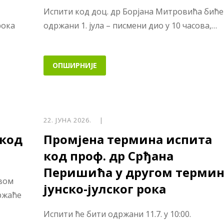
Испити код доц. др Борјана Митровића биће
рока
одржани 1. јула – писмени дио у 10 часова,…
ОПШИРНИЈЕ
22. ЈУНА 2026. |
 код
Промјена термина испита
код проф. др Срђана
Перишића у другом термин
рвом
јунско-јулског рока
држаће
Испити ће бити одржани 11.7. у 10:00.