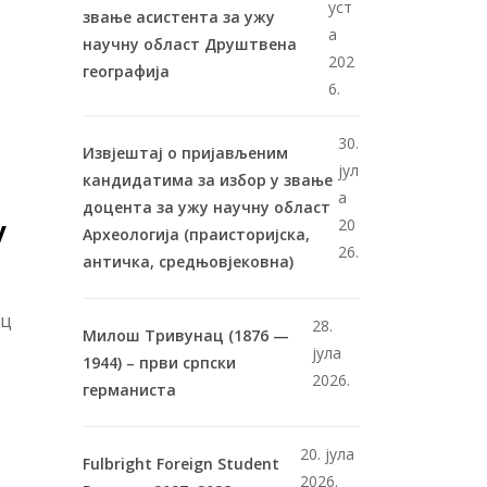
уст
звање асистента за ужу
а
научну област Друштвена
202
географија
6.
30.
Извјештај о пријављеним
јул
кандидатима за избор у звање
а
доцента за ужу научну област
у
20
Археологија (праисторијска,
26.
античка, средњовјековна)
ац
28.
Милош Тривунац (1876 —
јула
1944) – први српски
2026.
германиста
20. јула
Fulbright Foreign Student
2026.