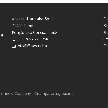
Алексе Шантића бр. 1
О 
71420 Пале
Ви
Република Српска – БиХ
Д
од
(+387) 57 227 258
Ст
info@ff.ues.rs.ba
Ст
точном Сарајеву - Сва права задржана