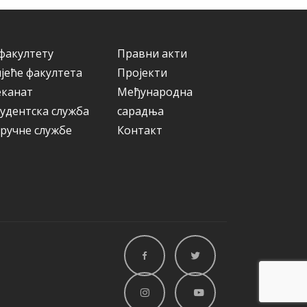
факултету
Правни акти
јеће факултета
Пројекти
еканат
Међународна
удентска служба
сарадња
ручне службе
Контакт