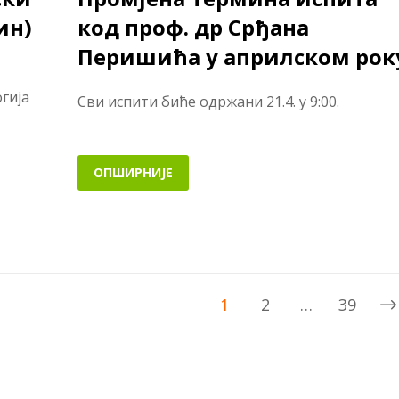
ин)
код проф. др Срђана
Перишића у априлском рок
огија
Сви испити биће одржани 21.4. у 9:00.
ОПШИРНИЈЕ
1
2
…
39