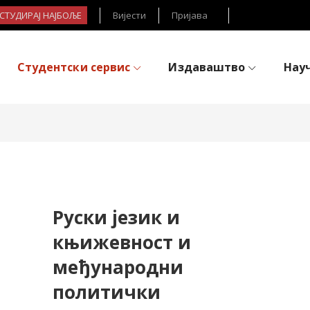
- СТУДИРАЈ НАЈБОЉЕ
Вијести
Пријава
Студентски сервис
Издаваштво
Нау
Руски језик и
књижевност и
међународни
политички