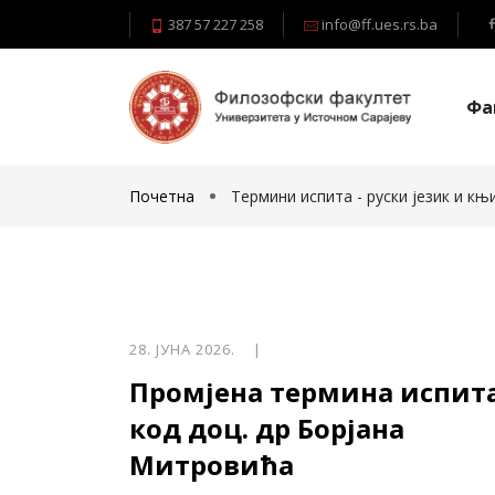
387 57 227 258
info@ff.ues.rs.ba
Фа
Почетна
Термини испита - руски језик и к
28. ЈУНА 2026. |
Промјена термина испит
код доц. др Борјана
Митровића