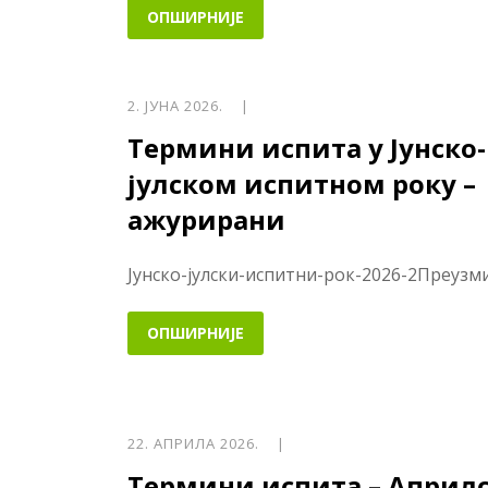
ОПШИРНИЈЕ
2. ЈУНА 2026. |
Термини испита у Јунско-
јулском испитном року –
ажурирани
Јунско-јулски-испитни-рок-2026-2Преузм
ОПШИРНИЈЕ
22. АПРИЛА 2026. |
Термини испита – Април