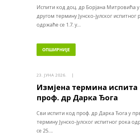
Испити код доц. др Борјана Митровића у
другом термину Јунско-јулског испитног 
одржаће се 1.7. у…
ОПШИРНИЈЕ
23. ЈУНА 2026. |
Измјена термина испита
проф. др Дарка Ђога
Сви испити код проф. др Дарка Ђога у п
термину Јунско-јулског испитног рока о
се 25….