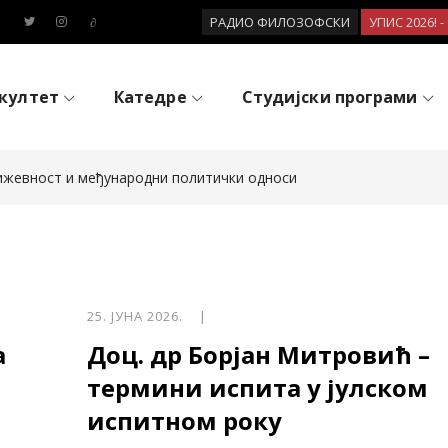
РАДИО ФИЛОЗОФСКИ
УПИС 2026! 
култет
Катедре
Студијски програми
њижевност и међународни политички односи
25. ЈУНА 2026. |
а
Доц. др Борјан Митровић –
термини испита у јулском
испитном року