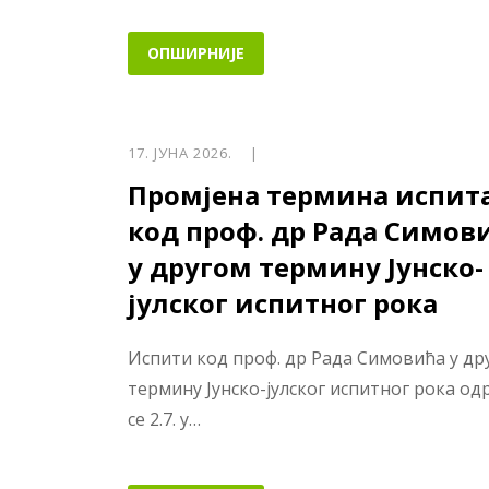
ОПШИРНИЈЕ
17. ЈУНА 2026. |
Промјена термина испит
код проф. др Рада Симов
у другом термину Јунско-
јулског испитног рока
Испити код проф. др Рада Симовића у др
термину Јунско-јулског испитног рока о
се 2.7. у…