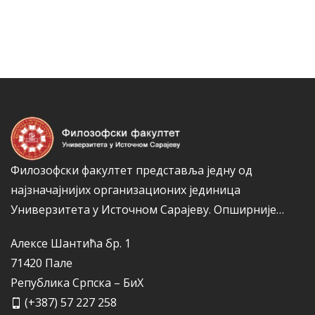
Филозофски факултет представља једну од
најзначајнијих организационих јединица
Универзитета у Источном Сарајеву.
Опширније…
Алексе Шантића бр. 1
71420 Пале
Република Српска – БиХ
(+387) 57 227 258