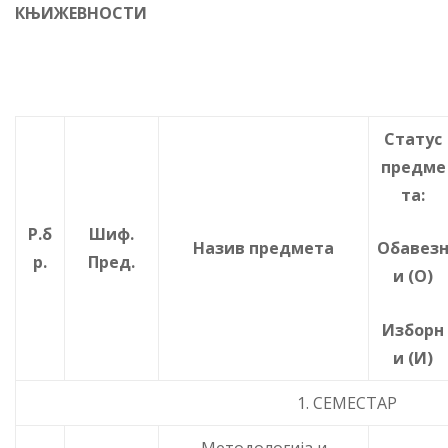
КЊИЖЕВНОСТИ
Статус
предме
та:
Р.б
Шиф.
Назив предмета
Обавез
р.
Пред.
и (О)
Изборн
и (И)
1. СЕМЕСТАР
Mетодологија и