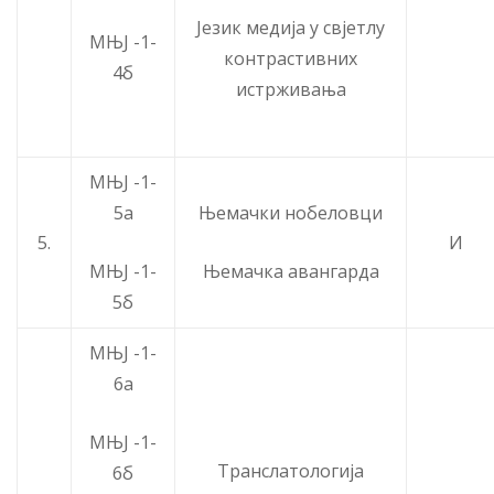
Језик медија у свјетлу
МЊЈ -1-
контрастивних
4б
истрживања
МЊЈ -1-
5а
Њемачки нобеловци
5.
И
МЊЈ -1-
Њемачка авангарда
5б
МЊЈ -1-
6а
МЊЈ -1-
Транслатологија
6б