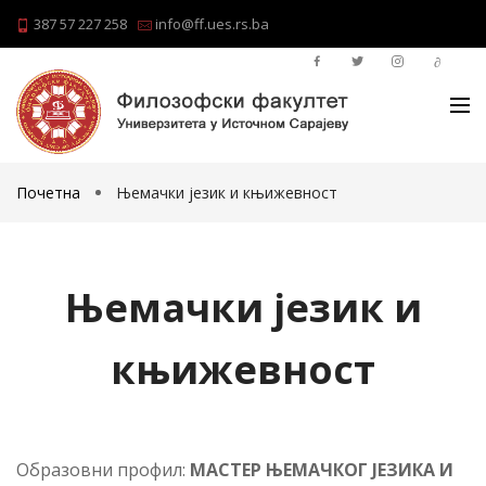
387 57 227 258
info@ff.ues.rs.ba
Почетна
Њемачки језик и књижевност
Њемачки језик и
књижевност
Образовни профил:
МАСТЕР ЊЕМАЧКОГ ЈЕЗИКА И