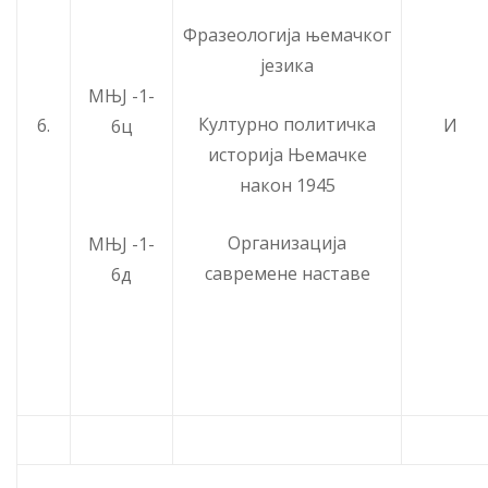
Фразеологија њемачког
језика
МЊЈ -1-
Културно политичка
6.
И
6ц
историја Њемачке
након 1945
Организација
МЊЈ -1-
савременe наставe
6д