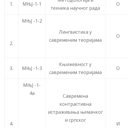
1.
МЊЈ-1-1
О
техника научног рада
МЊЈ -1-2
Лингвистика у
О
савременим теоријама
2.
Књижевност у
3.
МЊЈ -1-3
О
савременим теоријама
МЊЈ -1-
4а
Савремена
контрастивна
истраживања њемачког
и српског
4.
И