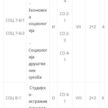
4
–
Економск
СО 2-
а
СОЦ 7-6/1
1
социолог
И
VII
2+2
4
ија
СОЦ 7-6/2
СО 2-
3
–
Социолог
СО 4-
ија
1
друштве
них
сукоба
Студијск
о-
СО 4-
СОЦ 8-1
О
VIII
2+2
6
истражив
1