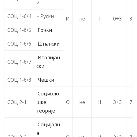
и
СОЦ 1-6/4
– Руски
И
не
I
0+3
3
СОЦ 1-6/5
Грчки
СОЦ 1-6/6
Шпански
Италијан
СОЦ 1-6/7
ски
СОЦ 1-6/8
Чешки
Социоло
СОЦ 2-1
шке
О
не
II
3+3
7
теорије
Социјалн
а