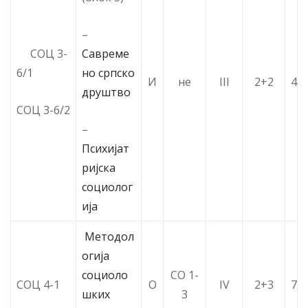
–
Савреме
СОЦ 3-
но српско
6/1
И
не
III
2+2
4
друштво
СОЦ 3-6/2
–
Психијат
ријска
социолог
ија
Методол
огија
социоло
СО 1-
СОЦ 4-1
О
IV
2+3
7
шких
3