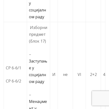
у
социјалн
ом раду
Изборни
предмет
(блок 17)
–
Заступањ
е у
СР 6-6/1
И
не
VI
2+2
4
социјалн
СР 6-6/2
ом раду
–
Менаџме
нт у