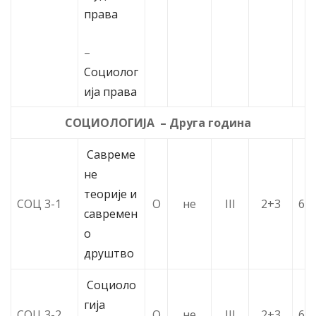
права
–
Социолог
ија права
СОЦИОЛОГИЈА – Друга година
Савреме
не
теорије и
СОЦ 3-1
О
не
III
2+3
6
савремен
о
друштво
Социоло
гија
СОЦ 3-2
О
не
III
2+3
6