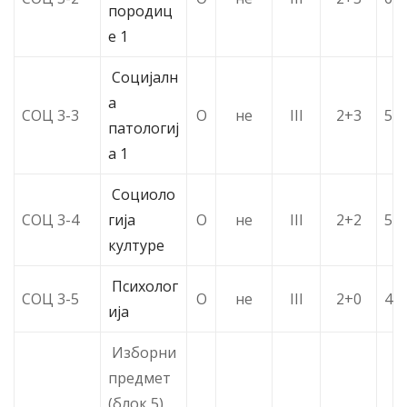
породиц
е 1
Социјалн
а
СОЦ 3-3
О
не
III
2+3
5
патологиј
а 1
Социоло
СОЦ 3-4
гија
О
не
III
2+2
5
културе
Психолог
СОЦ 3-5
О
не
III
2+0
4
ија
Изборни
предмет
(блок 5)