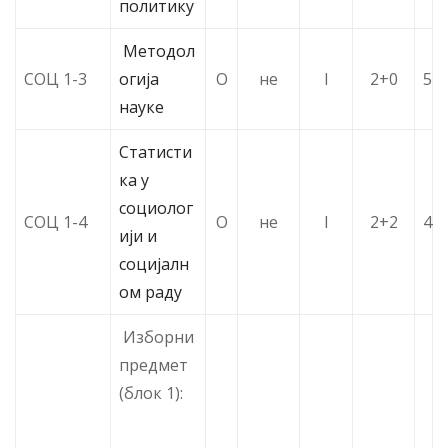
политику
Методол
СОЦ 1-3
огија
О
не
I
2+0
5
науке
Статисти
ка у
социолог
СОЦ 1-4
О
не
I
2+2
4
ији и
социјалн
ом раду
Изборни
предмет
(блок 1):
–