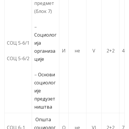
предмет
(блок 7)
–
Социолог
ија
СОЦ 5-6/1
И
не
V
2+2
4
организа
СОЦ 5-6/2
ције
–
Основи
социолог
ије
предузет
ништва
Општа
СОЦ 6-1
социолог
О
не
VI
2+2
7