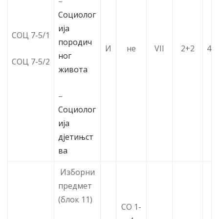
–
Социолог
ија
СОЦ 7-5/1
породич
И
не
VII
2+2
4
ног
СОЦ 7-5/2
живота
–
Социолог
ија
дјетињст
ва
Изборни
предмет
(блок 11)
СО 1-