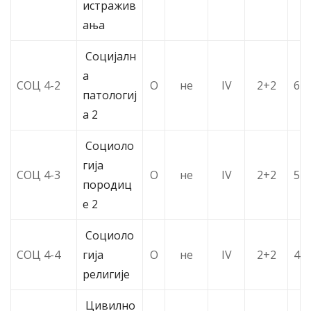
истражив
ања
Социјалн
а
СОЦ 4-2
О
не
IV
2+2
6
патологиј
а 2
Социоло
гија
СОЦ 4-3
О
не
IV
2+2
5
породиц
е 2
Социоло
СОЦ 4-4
гија
О
не
IV
2+2
4
религије
Цивилно