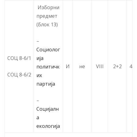
Изборни
предмет
(блок 13)
–
Социолог
ија
СОЦ 8-6/1
И
не
VIII
2+2
4
политичк
СОЦ 8-6/2
их
партија
–
Социјалн
а
екологија