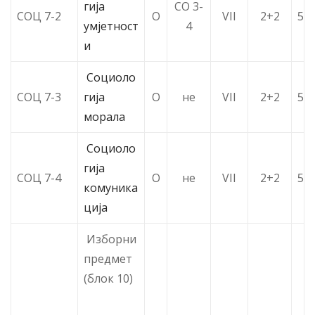
гија
СО 3-
СОЦ 7-2
О
VII
2+2
5
умјетност
4
и
Социоло
СОЦ 7-3
гија
О
не
VII
2+2
5
морала
Социоло
гија
СОЦ 7-4
О
не
VII
2+2
5
комуника
ција
Изборни
предмет
(блок 10)