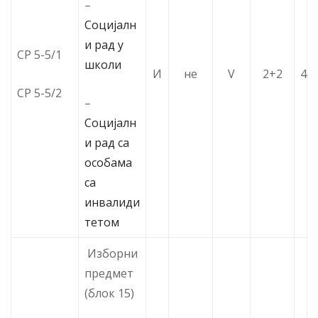
–
Социјалн
и рад у
СР 5-5/1
школи
И
не
V
2+2
4
СР 5-5/2
–
Социјалн
и рад са
особама
са
инвалиди
тетом
Изборни
предмет
(блок 15)