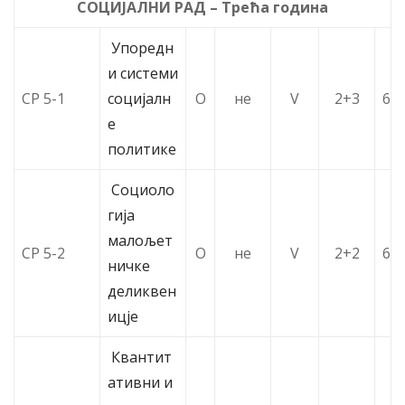
СОЦИЈАЛНИ РАД – Трећа година
Упоредн
и системи
СР 5-1
социјалн
О
не
V
2+3
6
е
политике
Социоло
гија
малољет
СР 5-2
О
не
V
2+2
6
ничке
деликвен
ицје
Квантит
ативни и