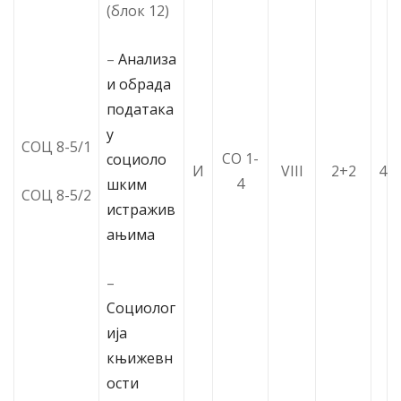
(блок 12)
–
Анализа
и обрада
података
у
СОЦ 8-5/1
СО 1-
социоло
И
VIII
2+2
4
4
шким
СОЦ 8-5/2
истражив
ањима
–
Социолог
ија
књижевн
ости