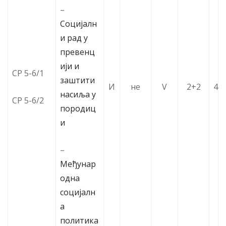
–
Социјалн
и рад у
превенц
ији и
СР 5-6/1
заштити
И
не
V
2+2
4
насиља у
СР 5-6/2
породиц
и
–
Међунар
одна
социјалн
а
политика