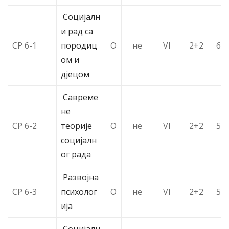
Социјалн
и рад са
СР 6-1
породиц
О
не
VI
2+2
6
ом и
дјецом
Савреме
не
СР 6-2
теорије
О
не
VI
2+2
5
социјалн
ог рада
Развојна
СР 6-3
психолог
О
не
VI
2+2
5
ија