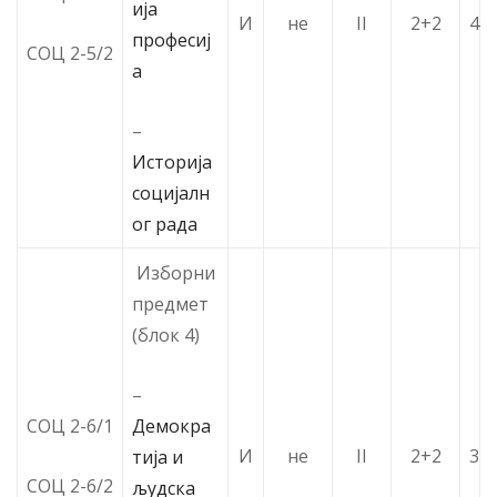
ија
И
не
II
2+2
4
професиј
СОЦ 2-5/2
а
–
Историја
социјалн
ог рада
Изборни
предмет
(блок 4)
–
Демокра
СОЦ 2-6/1
И
не
II
2+2
3
тија и
СОЦ 2-6/2
људска