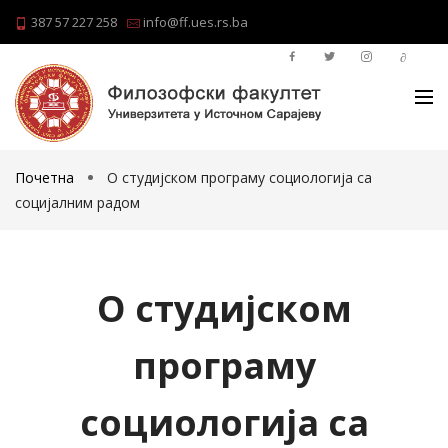
387 57 227 258
info@ff.ues.rs.ba
Почетна
О студијском програму социологија са
социјалним радом
О студијском
програму
социологија са