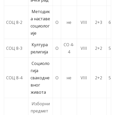
ачки рад
Методик
а наставе
СОЦ 8-2
О
не
VIII
2+3
6
социолог
ије
Култура
СО 4-
СОЦ 8-3
О
VIII
2+2
5
религија
4
Социоло
гија
СОЦ 8-4
свакодне
О
не
VIII
2+2
5
вног
живота
Изборни
предмет