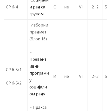
Социјалн
СР 6-4
и рад са
О
не
VI
2+2
5
групом
Изборни
предмет
(блок 16)
–
Превент
ивни
СР 6-5/1
програми
И
не
VI
2+3
5
у
СР 6-5/2
социјалн
ом раду
–
Пракса