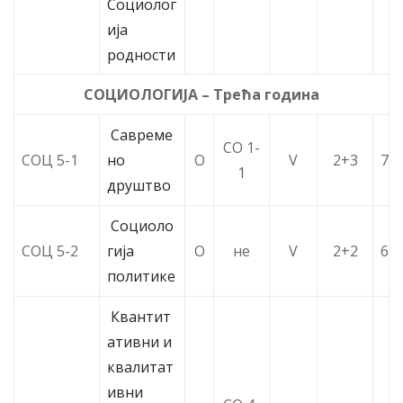
Социолог
ија
родности
СОЦИОЛОГИЈА – Трећа година
Савреме
СО 1-
СОЦ 5-1
но
О
V
2+3
7
1
друштво
Социоло
СОЦ 5-2
гија
О
не
V
2+2
6
политике
Квантит
ативни и
квалитат
ивни