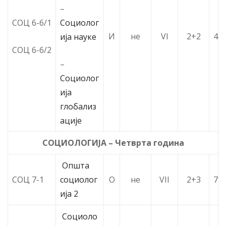
–
Социолог
СОЦ 6-6/1
И
не
VI
2+2
4
ија науке
СОЦ 6-6/2
–
Социолог
ија
глобализ
ације
СОЦИОЛОГИЈА – Четврта година
Општа
СОЦ 7-1
социолог
О
не
VII
2+3
7
ија 2
Социоло