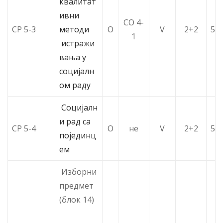
квалитат
ивни
СО 4-
СР 5-3
методи
О
V
2+2
5
1
истражи
вања у
социјалн
ом раду
Социјалн
и рад са
СР 5-4
О
не
V
2+2
5
појединц
ем
Изборни
предмет
(блок 14)