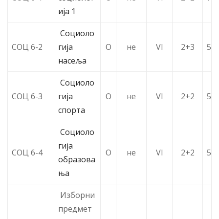
ија 1
Социоло
СОЦ 6-2
гија
О
не
VI
2+3
5
насеља
Социоло
СОЦ 6-3
гија
О
не
VI
2+2
5
спорта
Социоло
гија
СОЦ 6-4
О
не
VI
2+2
5
образова
ња
Изборни
предмет