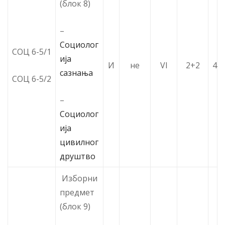
(блок 8)
–
Социолог
СОЦ 6-5/1
ија
И
не
VI
2+2
4
сазнања
СОЦ 6-5/2
–
Социолог
ија
цивилног
друштво
Изборни
предмет
(блок 9)