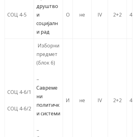
друштво
СОЦ 4-5
и
О
не
IV
2+2
4
социјалн
и рад
Изборни
предмет
(блок 6)
–
Савреме
СОЦ 4-6/1
ни
И
не
IV
2+2
4
политичк
СОЦ 4-6/2
и системи
–