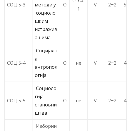
СО 4-
СОЦ 5-3
методи у
О
V
2+2
5
1
социоло
шким
истражив
ањима
Социјалн
а
СОЦ 5-4
О
не
V
2+2
4
антропол
огија
Социоло
гија
СОЦ 5-5
О
не
V
2+2
4
становни
штва
Изборни