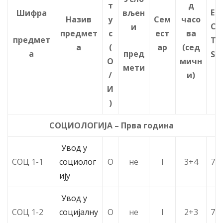
т
д
E
Шифра
вљен
Назив
у
Сем
часо
C
и
предмет
с
ест
ва
предмет
T
а
(
ар
(сед
а
пред
S
О
мичн
мети
/
и)
И
)
СОЦИОЛОГИЈА – Прва година
Увод у
СОЦ 1-1
социолог
О
не
I
3+4
7
ију
Увод у
СОЦ 1-2
социјалну
О
не
I
2+3
7