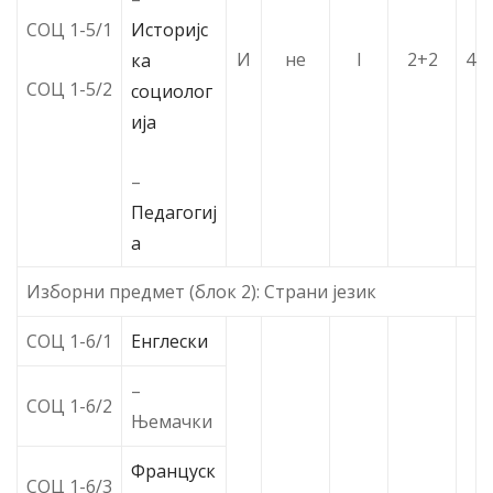
Историјс
СОЦ 1-5/1
И
не
I
2+2
4
ка
СОЦ 1-5/2
социолог
ија
–
Педагогиј
а
Изборни предмет (блок 2): Страни језик
СОЦ 1-6/1
Енглески
–
СОЦ 1-6/2
Њемачки
Француск
СОЦ 1-6/3