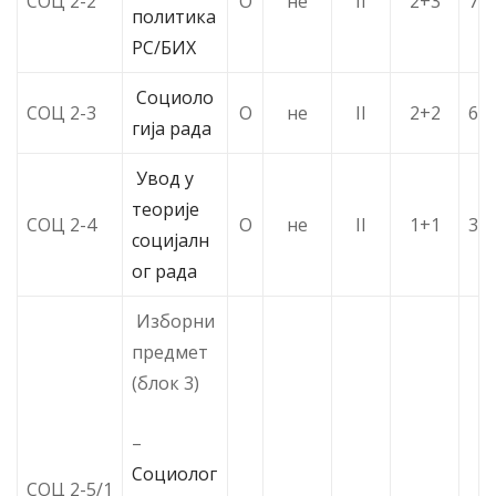
СОЦ 2-2
О
не
II
2+3
7
политика
РС/БИХ
Социоло
СОЦ 2-3
О
не
II
2+2
6
гија рада
Увод у
теорије
СОЦ 2-4
О
не
II
1+1
3
социјалн
ог рада
Изборни
предмет
(блок 3)
–
Социолог
СОЦ 2-5/1