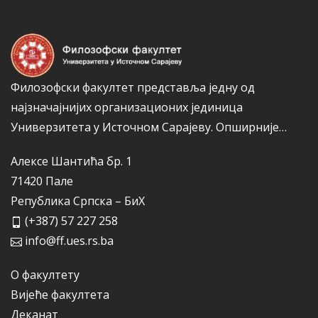
Филозофски факултет представља једну од
најзначајнијих организационих јединица
Универзитета у Источном Сарајеву.
Опширније…
Алексе Шантића бр. 1
71420 Пале
Република Српска – БиХ
(+387) 57 227 258
info@ff.ues.rs.ba
О факултету
Вијеће факултета
Деканат