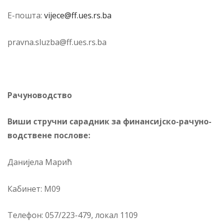
Е-по­шта:
vijece@ff.ues.rs.ba
pravna.sluzba@ff.ues.rs.ba
Ра­чу­но­вод­ство
Виши струч­ни са­рад­ник за фи­нан­сиј­ско-ра­чу­но­
вод­стве­не по­сло­ве:
Данијела Марић
Ка­би­нет: М09
Те­ле­фон: 057/223-479, ло­кал 1109