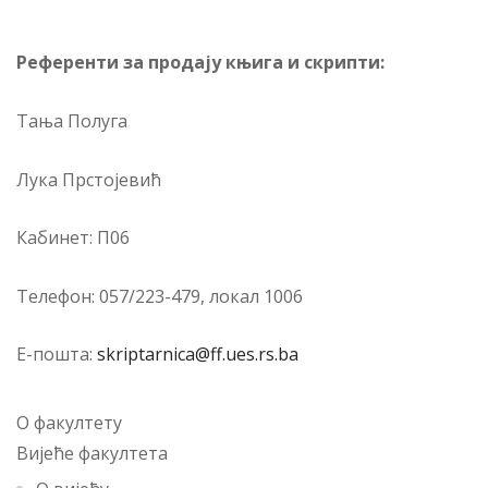
Ре­фе­рен­ти за про­да­ју књи­га и скрип­ти:
Та­ња Полуга
Лука Прстојевић
Ка­би­нет: П06
Те­ле­фон: 057/223-479, ло­кал 1006
Е-по­шта:
skriptarnica@ff.ues.rs.ba
О факултету
Вијеће факултета