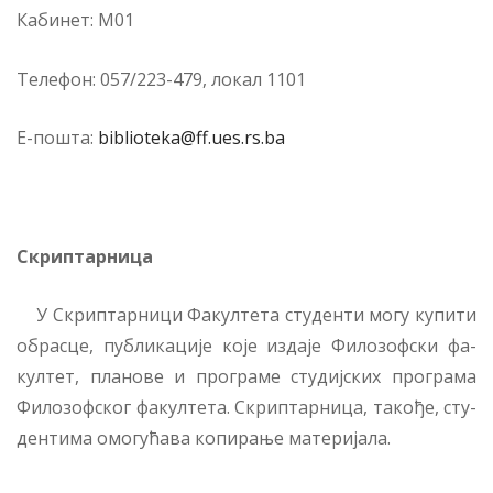
Ка­би­нет: М01
Те­ле­фон: 057/223-479, ло­кал 1101
Е-по­шта:
biblioteka@ff.ues.rs.ba
Скрип­тар­ни­ца
У Скрип­тар­ни­ци Фа­кул­те­та сту­ден­ти мо­гу ку­пи­ти
обра­сце, пу­бли­ка­ци­је ко­је из­да­је Фи­ло­зоф­ски фа­
кул­тет, пла­но­ве и про­гра­ме сту­диј­ских про­гра­ма
Фи­ло­зоф­ског фа­кул­те­та. Скрип­тар­ни­ца, та­ко­ђе, сту­
ден­ти­ма омо­гу­ћа­ва ко­пи­ра­ње ма­те­ри­ја­ла.