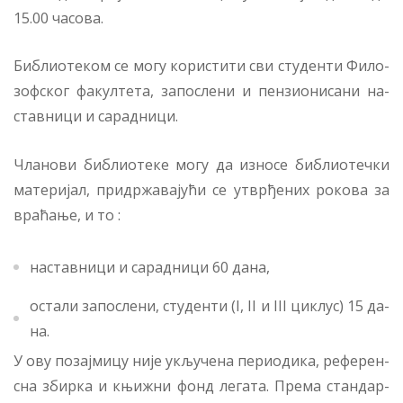
15.00 ча­со­ва.
Би­бли­о­те­ком се мо­гу ко­ри­сти­ти сви сту­ден­ти Фи­ло­
зоф­ског фа­кул­те­та, за­по­сле­ни и пен­зи­о­ни­са­ни на­
став­ни­ци и са­рад­ни­ци.
Чла­но­ви би­бли­о­те­ке мо­гу да из­но­се би­бли­о­теч­ки
ма­те­ри­јал, при­др­жа­ва­ју­ћи се утвр­ђе­них ро­ко­ва за
вра­ћа­ње, и то :
на­став­ни­ци и са­рад­ни­ци 60 да­на,
оста­ли за­по­сле­ни, сту­ден­ти (I, II и III циклус) 15 да­
на.
У ову по­зај­ми­цу ни­је укљу­че­на пе­ри­о­ди­ка, ре­фе­рен­
сна збир­ка и књи­жни фонд ле­га­та. Пре­ма стан­дар­