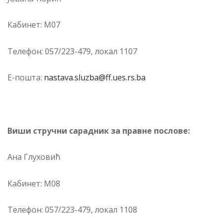
Ка­би­нет: М07
Те­ле­фон: 057/223-479, ло­кал 1107
Е-по­шта:
nastava.sluzba@ff.ues.rs.ba
Виши стручни сарадник за правне послове:
Ана Глуховић
Кабинет: М08
Те­ле­фон: 057/223-479, ло­кал 1108