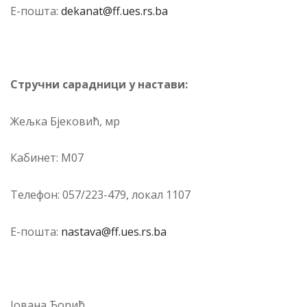
Е-по­шта:
dekanat@ff.ues.rs.ba
Струч­ни са­рад­ници у на­ста­ви:
Жељка Бјековић, мр
Ка­би­нет: М07
Те­ле­фон: 057/223-479, ло­кал 1107
Е-по­шта:
nastava@ff.ues.rs.ba
Јована Ћорић