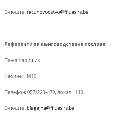
Е-по­шта:
racunovodstvo@ff.ues.rs.ba
Референти за књиговодствене послове:
Тања Каришик
Ка­би­нет: М10
Те­ле­фон: 057/223-479, ло­кал 1110
Е-по­шта:
blagajna@ff.ues.rs.ba