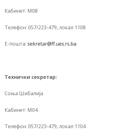
Ка­би­нет: М08
Те­ле­фон: 057/223-479, ло­кал 1108
Е-по­шта:
sekretar@ff.ues.rs.ba
Тех­нич­ки се­кре­тар:
Соња Шибалија
Ка­би­нет: М04
Те­ле­фон: 057/223-479, ло­кал 1104