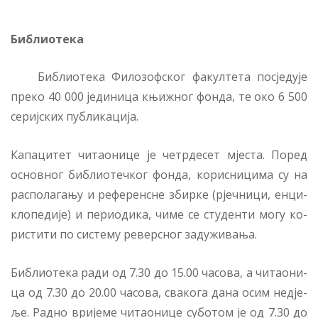
Би­бли­о­те­ка
Би­бли­о­те­ка Фи­ло­зоф­ског фа­кул­те­та по­сје­ду­је
пре­ко 40 000 је­ди­ни­ца књи­жног фон­да, те око 6 500
се­риј­ских пу­бли­ка­ци­ја.
Ка­па­ци­тет чи­та­о­ни­це је че­тр­де­сет мје­ста. По­ред
основ­ног би­бли­о­теч­ког фон­да, ко­ри­сни­ци­ма су на
рас­по­ла­га­њу и ре­фе­рен­сне збир­ке (рјеч­ни­ци, ен­ци­
кло­пе­ди­је) и пе­ри­о­ди­ка, чи­ме се сту­ден­ти мо­гу ко­
ри­сти­ти по си­сте­му ре­верс­ног за­ду­жи­ва­ња.
Би­бли­о­те­ка ра­ди oд 7.30 до 15.00 ча­со­ва, а чи­та­о­ни­
ца од 7.30 до 20.00 ча­со­ва, сва­ко­га да­на осим не­дје­
ље. Рад­но ври­је­ме чи­та­о­ни­це су­бо­том је од 7.30 до