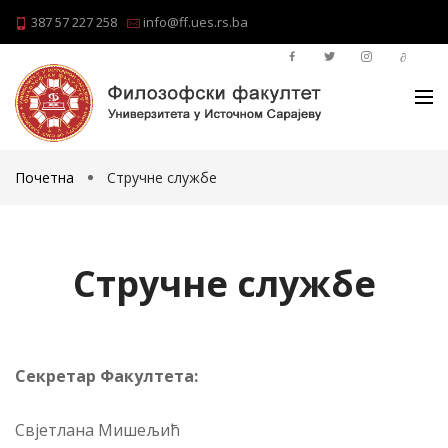
387 57 227 258
info@ff.ues.rs.ba
Почетна
Стручне службе
Стручне службе
Се­кре­тар Факултета:
Свје­тла­на Мишељић