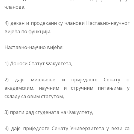
чланова,
4) декан и продекани су чланови Наставно-научног
вијећа по функцији.
Наставно-научно вијеће:
1) Доноси Статут Факултета,
2) даје мишљење и приједлоге Сенату о
академским, научним и стручним питањима у
складу са овим статутом,
3) прати рад студената на Факултету,
4) даје приједлоге Сенату Универзитета у вези са