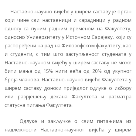
Наставно-научно вијеће у ширем саставу је орган
који чине сви наставници и сарадници у радном
односу са пуним радним временом на Факултету,
односно Универзитету у Источном Сарајеву, који су
распоређени на рад на Филозофском факултету, као
и студенти, с тим што заступљеност студената у
Наставно-научном вијећу у ширем саставу не може
бити мања од 15% нити већа од 20% од укупног
броја чланова. Наставно-научно вијеће Факултета у
ширем саставу доноси приједлог одлуке о избору
или разрјешењу декана Факултета и разматра
статусна питања Факултета.
Одлуке и закључке о свим питањима из
надлежности Наставно-научног вијећа у ширем