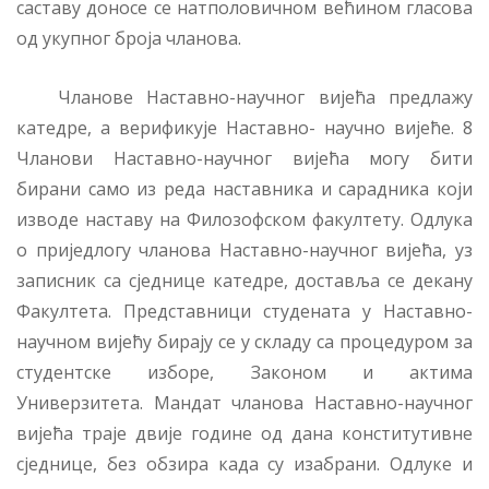
саставу доносе се натполовичном већином гласова
од укупног броја чланова.
Чланове Наставно-научног вијећа предлажу
катедре, а верификује Наставно- научно вијеће. 8
Чланови Наставно-научног вијећа могу бити
бирани само из реда наставника и сарадника који
изводе наставу на Филозофском факултету. Одлука
о приједлогу чланова Наставно-научног вијећа, уз
записник са сједнице катедре, доставља се декану
Факултета. Представници студената у Наставно-
научном вијећу бирају се у складу са процедуром за
студентске изборе, Законом и актима
Универзитета. Мандат чланова Наставно-научног
вијећа траје двије године од дана конститутивне
сједнице, без обзира када су изабрани. Одлуке и