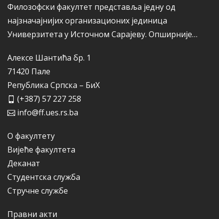
Филозофски факултет представља једну од
најзначајнијих организационих јединица
Универзитета у Источном Сарајеву.
Опширније…
Алексе Шантића бр. 1
71420 Пале
Република Српска – БиХ
(+387) 57 227 258
info@ff.ues.rs.ba
О факултету
Вијеће факултета
Деканат
Студентска служба
Стручне службе
Правни акти