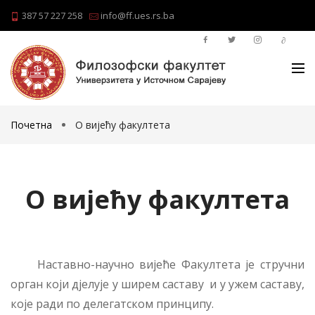
387 57 227 258
info@ff.ues.rs.ba
Почетна
О вијећу факултета
О вијећу факултета
Наставно-научно вијеће Факултета је стручни
орган који дјелује у ширем саставу и у ужем саставу,
које ради по делегатском принципу.