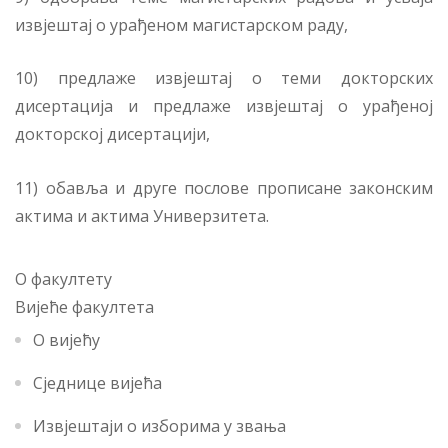
извјештај о урађеном магистарском раду,
10) предлаже извјештај о теми докторских
дисертација и предлаже извјештај о урађеној
докторској дисертацији,
11) обавља и друге послове прописане законским
актима и актима Универзитета.
О факултету
Вијеће факултета
О вијећу
Сједнице вијећа
Извјештаји о изборима у звања