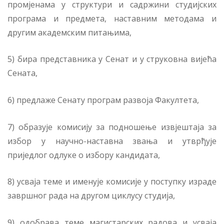
промјенама у структури и садржини студијских
програма и предмета, наставним методама и
другим академским питањима,
5) бира представника у Сенат и у струковна вијећа
Сената,
6) предлаже Сенату програм развоја Факултета,
7) образује комисију за подношење извјештаја за
избор у научно-наставна звања и утврђује
приједлог одлуке о избору кандидата,
8) усваја теме и именује комисије у поступку израде
завршног рада на другом циклусу студија,
9) одобрава теме магистарских радова и усваја