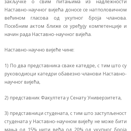
закључке о свим питањима из надлежности
Наставно-научног вијећа доносе се натполовичном
већином гласова од укупног броја чланова.
Посебним актом ближе се уређују компетенције и
начин рада Наставно-научног вијећа.
Наставно-научно вијеће чине:
1) По два представника сваке катедре, с тим што су
руководиоци катедри обавезно чланови Наставно-
научног вијећа,
2) представник Факултета у Сенату Универзитета,
3) представници студената, с тим што заступљеност
студената у Наставно-научном вијећу не може бити
мања од 15% нити већа од 20% од укупног броја