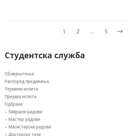
1
2
…
5
Студентска служба
Обавјештења
Распоред предавања
Термини испита
Пријава испита
Одбране
–
Завршни радови
–
Мастер радови
–
Магистарски радови
–
Докторске тезе