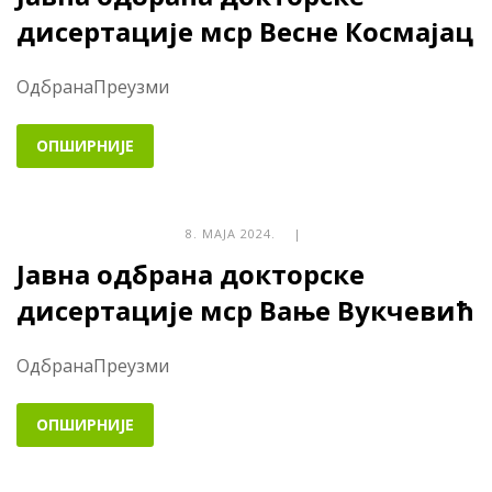
дисертације мср Весне Космајац
ОдбранаПреузми
ОПШИРНИЈЕ
8. МАЈА 2024. |
Јавна одбрана докторске
дисертације мср Вање Вукчевић
ОдбранаПреузми
ОПШИРНИЈЕ