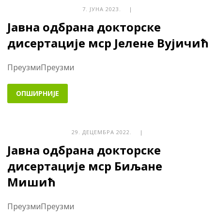
7. ЈУНА 2023. |
Јавна одбрана докторске
дисертације мср Јелене Вујичић
ПреузмиПреузми
ОПШИРНИЈЕ
29. ДЕЦЕМБРА 2022. |
Јавна одбрана докторске
дисертације мср Биљане
Мишић
ПреузмиПреузми