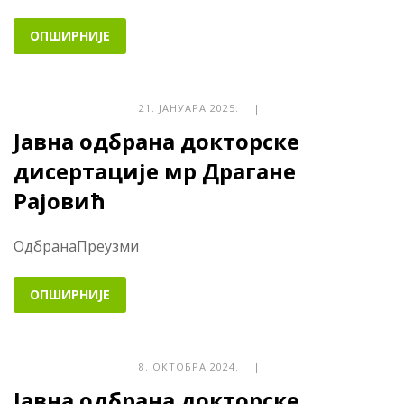
ОПШИРНИЈЕ
21. ЈАНУАРА 2025. |
Јавна одбрана докторске
дисертације мр Драгане
Рајовић
ОдбранаПреузми
ОПШИРНИЈЕ
8. ОКТОБРА 2024. |
Јавна одбрана докторске