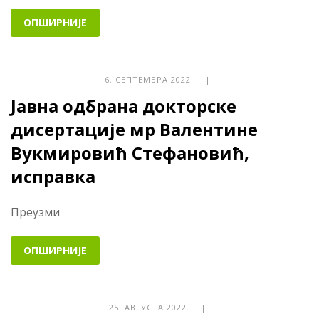
ОПШИРНИЈЕ
6. СЕПТЕМБРА 2022. |
Јавна одбрана докторске
дисертације мр Валентине
Вукмировић Стефановић,
исправка
Преузми
ОПШИРНИЈЕ
25. АВГУСТА 2022. |