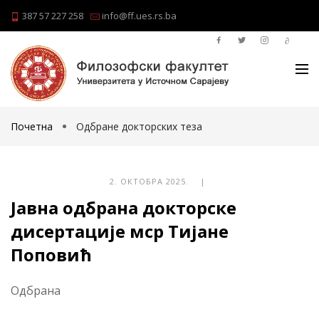
387 57 227 258
info@ff.ues.rs.ba
Почетна
Одбране докторских теза
2. ОКТОБРА 2025. |
Јавна одбрана докторске
дисертације мср Тијане
Поповић
Одбрана