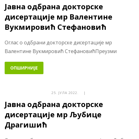
Јавна одбрана докторске
дисертације мр Валентине
Вукмировић Стефановић
Оглас о одбрани докторске дисертације мр
Валентине Вукмировић СтефановићПреузми
ОПШИРНИЈЕ
25. ЈУЛА 2022. |
Јавна одбрана докторске
дисертације мр Љубице
Драгишић