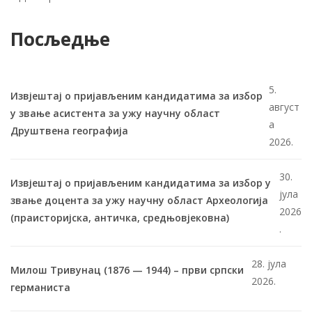
Посљедње
5.
Извјештај о пријављеним кандидатима за избор
август
у звање асистента за ужу научну област
а
Друштвена географија
2026.
30.
Извјештај о пријављеним кандидатима за избор у
јула
звање доцента за ужу научну област Археологија
2026
(праисторијска, античка, средњовјековна)
.
28. јула
Милош Тривунац (1876 — 1944) – први српски
2026.
германиста