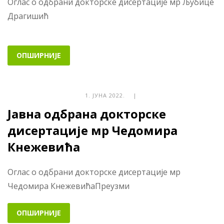
Оглас о одбрани докторске дисертације мр Љубице
Драгишић
ОПШИРНИЈЕ
1. ЈУНА 2022. |
Јавна одбрана докторске
дисертације мр Чедомира
Кнежевића
Оглас о одбрани докторске дисертације мр
Чедомира КнежевићаПреузми
ОПШИРНИЈЕ