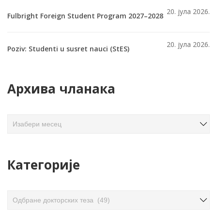
20. јула 2026.
Fulbright Foreign Student Program 2027–2028
20. јула 2026.
Poziv: Studenti u susret nauci (StES)
Архива чланака
А
р
х
и
Категорије
в
а
ч
К
л
а
а