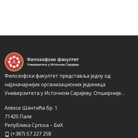
т
н
е
а
г
к
о
а
р
и
ј
е
Филозофски факултет представља једну од
најзначајнијих организационих јединица
Универзитета у Источном Сарајеву.
Опширније…
Алексе Шантића бр. 1
71420 Пале
Република Српска – БиХ
(+387) 57 227 258