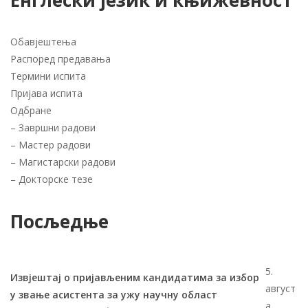
Енглески језик и књижевност
Обавјештења
Распоред предавања
Термини испита
Пријава испита
Одбране
–
Завршни радови
–
Мастер радови
–
Магистарски радови
–
Докторске тезе
Посљедње
5.
Извјештај о пријављеним кандидатима за избор
август
у звање асистента за ужу научну област
а