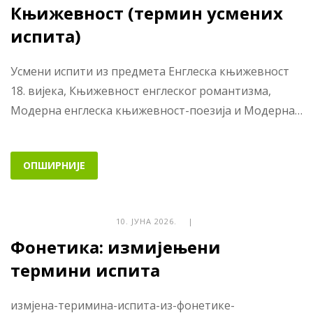
Књижевност (термин усмених
испита)
Усмени испити из предмета Енглеска књижевност
18. вијека, Књижевност енглеског романтизма,
Модерна енглеска књижевност-поезија и Модерна…
ОПШИРНИЈЕ
10. ЈУНА 2026. |
Фонетика: измијењени
термини испита
измјена-теримина-испита-из-фонетике-