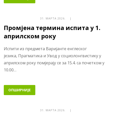
31. МАРТА 2026. |
Промјена термина испита у 1.
априлском року
Испити из предмета Варијанте енглеског
језика, Прагматика и Увод у социолонгвистику у
априлском року помјерају се за 15.4. са почетком у
10.00…
ОПШИРНИЈЕ
31. МАРТА 2026. |