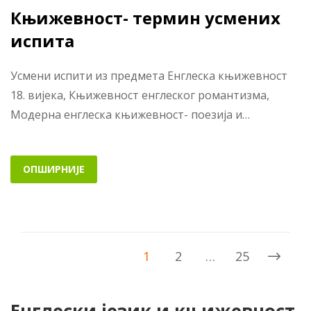
Књижевност- термин усмених
испита
Усмени испити из предмета Енглеска књижевност
18. вијека, Књижевност енглеског романтизма,
Модерна енглеска књижевност- поезија и…
ОПШИРНИЈЕ
1
2
…
25