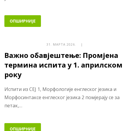
ОПШИРНИЈЕ
31. МАРТА 2026. |
Важно обавјештење: Промјена
термина испита у 1. априлском
року
Испити из СЕЈ 1, Морфологије енглеског језика и
Морфосинтаксе енглеског језика 2 помјерају се за
петак,…
ОПШИРНИЈЕ