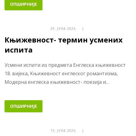
ОПШИРНИЈЕ
29. ЈУНА 2026. |
Књижевност- термин усмених
испита
Усмени испити из предмета Енглеска књижевност
18. вијека, Књижевност енглеског романтизма,
Модерна енглеска књижевност- поезија и…
ОПШИРНИЈЕ
15. ЈУНА 2026. |