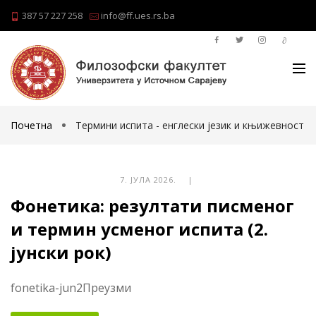
387 57 227 258
info@ff.ues.rs.ba
Почетна
Термини испита - енглески језик и књижевност
7. ЈУЛА 2026. |
Фонетика: резултати писменог
и термин усменог испита (2.
јунски рок)
fonetika-jun2Преузми