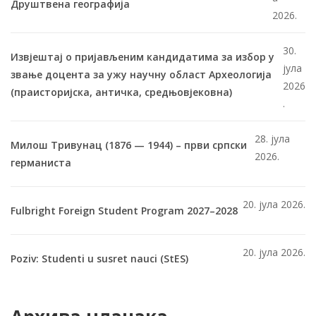
Друштвена географија
2026.
30.
Извјештај о пријављеним кандидатима за избор у
јула
звање доцента за ужу научну област Археологија
2026
(праисторијска, античка, средњовјековна)
.
28. јула
Милош Тривунац (1876 — 1944) – први српски
2026.
германиста
20. јула 2026.
Fulbright Foreign Student Program 2027–2028
20. јула 2026.
Poziv: Studenti u susret nauci (StES)