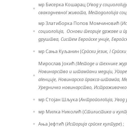
мр Бисерка Кошарац (
Увод у социологиј
свакодневног живота,
Методологија со
мр Златиборка Попов Момчиновић (
Ис
социологија, Основи теорије државе и п
друштва,
Систем Европске уније, Европс
мр Сања Куљанин (
Српски језик,
I
Српски ј
Мирослав Јокић
(Методе и технике жу
Новинарство и штампани медији, Упоре
агенције, Новинарска пракса-штампа,
Ме
Уредничко новинарство, Истраживачк
мр Стојан Шљука (
Антроп
o
логија, Увод
мр Милка Николић (
Стилистика и култ
Ања Јефтић (
Историја српске културе
) ;