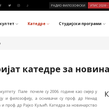
РАДИО ФИЛОЗОФСКИ
УПИС 2026! 
култет
Катедре
Студијски програми
о
ијат катедре за новин
ултету Пале почеле су 2006. године као смјер у
К
у и филозофију, а оснивачи су проф. др Ненад
и проф. др Рајко Куљић. Катедра за новинарство