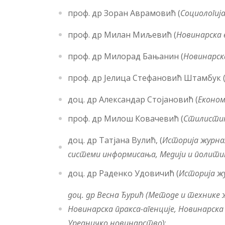
проф. др Зоран Аврамовић (
Социологија
проф. др Милан Миљевић (
Новинарска 
проф. др Милорад Бањанин (
Новинарск
проф. др Јелица Стефановић Штамбук 
доц. др Александар Стојановић (
Економ
проф. др Милош Ковачевић (
Стилистик
доц. др Татјана Вулић, (
Историја журна
системи информисања,
Медији и полити
доц. др Раденко Удовичић (
Историја ж
доц. др Весна Ђурић
(Методе и технике 
Новинарска пракса-агенције, Новинарск
Уредничко новинарство
);