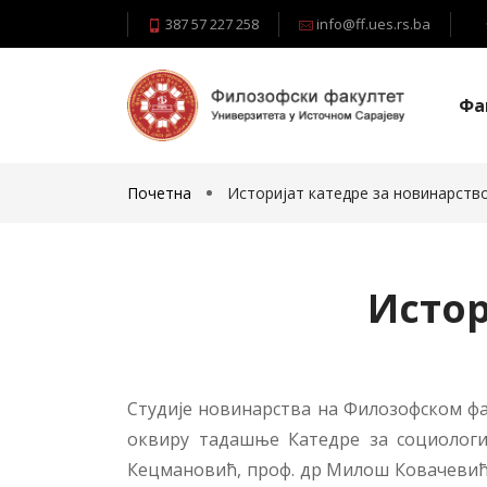
387 57 227 258
info@ff.ues.rs.ba
Фа
Почетна
Историјат катедре за новинарств
Истор
Студије новинарства на Филозофском фак
оквиру тадашње Катедре за социологиј
Кецмановић, проф. др Милош Ковачевић 