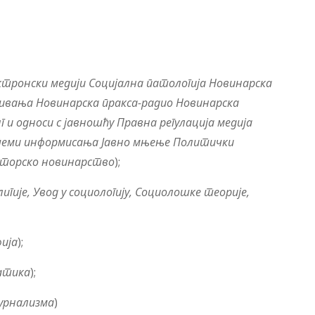
ктронски медији
Социјална патологија
Новинарска
живања
Новинарска пракса-радио Новинарска
и односи с јавношћу Правна регулација медија
еми информисања Јавно мњење
Политички
аторско новинарство
);
игије,
Увод у социологију, Социолошке теорије,
ија
);
атика
);
урнализма
)