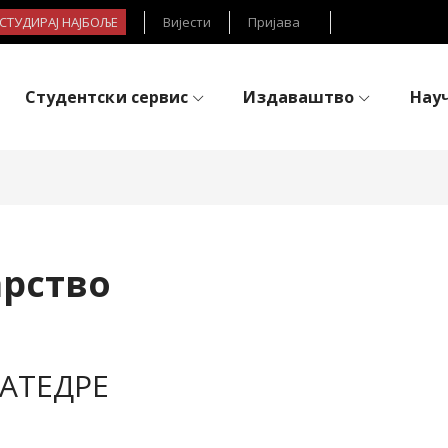
- СТУДИРАЈ НАЈБОЉЕ
Вијести
Пријава
Студентски сервис
Издаваштво
Нау
арство
АТЕДРЕ