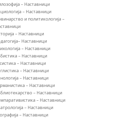
лозофија
–
Наставници
циологија
–
Наставници
винарство и политикологија
–
аставници
торија
–
Наставници
дагогија
–
Наставници
ихологија
–
Наставници
рбистика
–
Наставници
систика
–
Наставници
глистика
–
Наставници
нологија
–
Наставници
рманистика
–
Наставници
блиотекарство
–
Наставници
омпаративистика
–
Наставници
атрологија
–
Наставници
ографија
–
Наставници