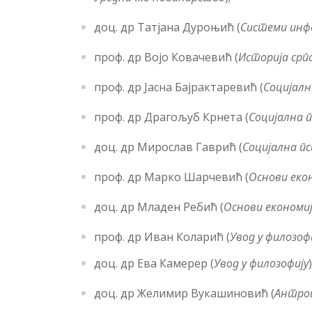
доц. др Татјана Дуроњић (
Системи инф
проф. др Војо Ковачевић (
Историја срп
проф. др Јасна Бајрактаревић (
Социјалн
проф. др Драгољуб Крнета (
Социјална п
доц. др Мирослав Гаврић (
Социјална пс
проф. др Марко Шарчевић (
Основи еко
доц. др Младен Ребић (
Основи економи
проф. др Иван Коларић (
Увод у филозоф
доц. др Ева Камерер (
Увод у филозофију
)
доц. др Желимир Вукашиновић (
Антро