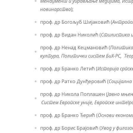
Менаџмент и управљање медијима, Ист
новинарство
);
проф. др Богољуб Шијаковић (
Антроп
o
проф. др Видан Николић (
Стилистика и
проф. др Ненад Кецмановић (
Политикол
култура,
Политички систем БиХ-РС,
Тео
проф. др Бранко Летић (
Историја српск
проф. др Ратко Дунђеровић (
Социјална 
проф. др Никола Поплашен (
Јавно мње
Систем Европске уније, Европске интегра
проф. др Бранко Ђерић (
Основи економи
проф. др Борис Брајовић (
Увод у филозо