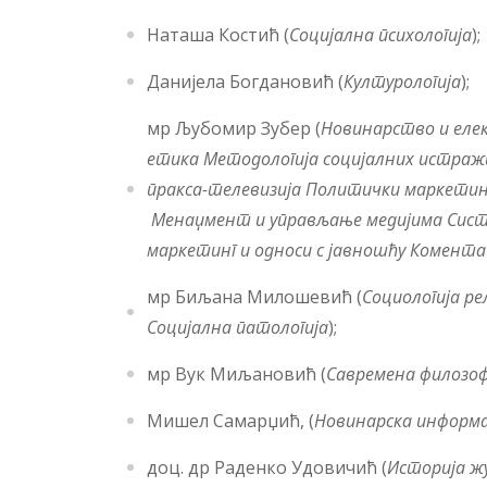
Наташа Костић (
Социјална психологија
);
Данијела Богдановић (
Културологија
);
мр Љубомир Зубер (
Новинарство и еле
етика
Методологија социјалних истра
пракса-телевизија
Политички маркетинг 
Менаџмент и управљање медијима
Сист
маркетинг и односи с јавношћу Комент
мр Биљана Милошевић (
Социологија рел
Социјална патологија
);
мр Вук Миљановић (
Савремена филозоф
Мишел Самарџић, (
Новинарска информ
доц. др Раденко Удовичић (
Историја ж