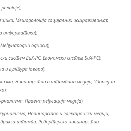
 религије
);
етика,
Методологија социјалних истраживања
);
а информатика
);
(
Међународни односи
);
ски систем БиХ-РС, Економски систем БиХ-РС
);
а и култура говора
);
лизма, Новинарство и штампани медији, Упоредни
ка
);
урнализма
,
Правна регулација медија
);
журнализма
,
Новинарство и електронски медији,
а пракса-штампа, Репортерско новинарство,