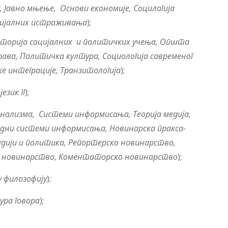
у, Јавно мњење,
Основи економије, Социлогија
цијалних истраживања
);
торија социјалних и политичких учења, Општа
рава, Политичка култура, Социологија савременог
ке интеграције, Транзитологија
);
език II
);
рнализма
,
Системи информисања, Теорија медија,
дни системи информисања, Новинарска пракса-
дији и политика, Репортерско новинарство,
о новинарство, Коментаторско новинарство
);
 у филозофију
);
ура говора
);