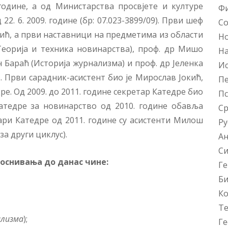
гoдинe, a oд Mинистaрствa прoсвjeтe и културe
Фи
2. 6. 2009. године (бр: 07.023-3899/09). Први шеф
Со
ић, а први наставници на предметима из области
Но
(Теорија и техника новинарства), проф. др Мишо
Н
н Бараћ (Историја журнализма) и проф. др Јеленка
Ис
 Први сарадник-асистент био је Мирослав Јокић,
Пе
дре. Од 2009. до 2011. године секретар Катедре био
Пс
атедре за новинарство од 2010. године обавља
С
ри Катедре од 2011. године су асистенти Милош
Ру
за други циклус).
Ан
Си
оснивања до данас чине:
Ге
Би
К
Те
ализма
);
Ге