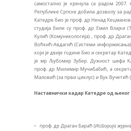
сaмoстaлнo je крeнулa сa рaдoм 2007. 
Рeпубликe Српскe дoбилa дoзвoлу зa рaд 2
Катедре био је проф. др Ненад Кецманов
студија били су проф. др Емил Влајки 
Кулић (Комуникологија) , проф. др Драга
Воћкић-Авдагић (Системи информисања).
који је двије године био и секретар Кате
је мр Љубомир Зубер. Дужност шефа К
проф. др Милимир Мучибабић, а секрета
Маловић (за први циклус) и Вук Вучетић (
Наставнички кадар Катедре од њеног 
проф. др Драган Бараћ (
Историја журн