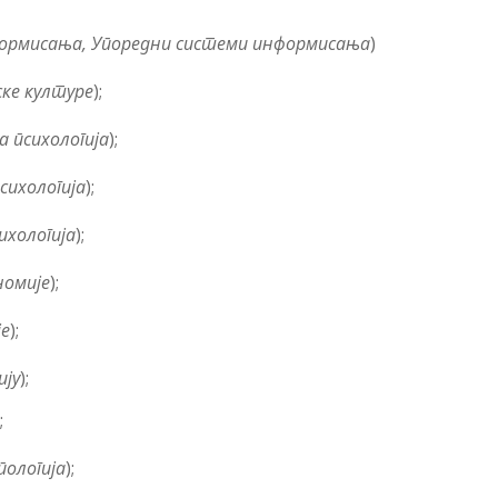
ормисања, Упоредни системи информисања
)
ске културе
);
а психологија
);
сихологија
);
ихологија
);
номије
);
је
);
ију
);
;
п
o
логија
);