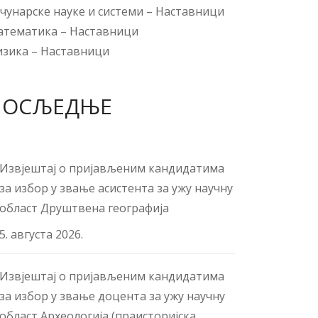
чунарске науке и системи
–
Наставници
атематика
–
Наставници
изика
–
Наставници
ПОСЉЕДЊЕ
Извјештај о пријављеним кандидатима
за избор у звање асистента за ужу научну
област Друштвена географија
5. августа 2026.
Извјештај о пријављеним кандидатима
за избор у звање доцента за ужу научну
област Археологија (праисторијска,