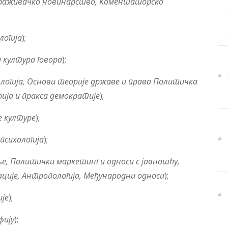
раживачко новинарство, Коментаторско
логија
);
 култура говора
);
огија, Основи теорије државе и права Политичка
рија и пракса демократије
);
е културе
);
психологија
);
ње,
Политички маркетинг и односи с јавношћу,
ције,
Антропo
логија,
Међународни односи
);
је
);
фију
);