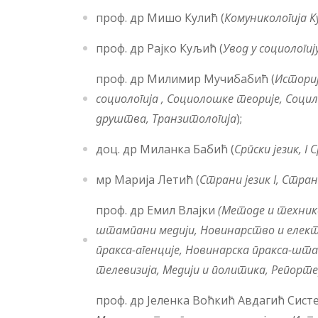
проф. др Мишо Кулић (
Комуникологија К
проф. др Рајко Куљић (
Увод у социологиј
проф. др Милимир Мучибабић (
Историј
социологија , Социолошке теорије, Социл
друштва,
Транзитологија
);
доц. др Миланка Бабић (
Српски језик,
I
Ср
мр Марија Летић (
Страни језик
I
, Страни
проф. др Емил Влајки
(Методе и техник
штампани медији,
Новинарство и елект
пракса-агенције, Новинарска пракса-шта
телевизија,
Медији и политика, Репорте
проф. др Јеленка Воћкић Авдагић Сис