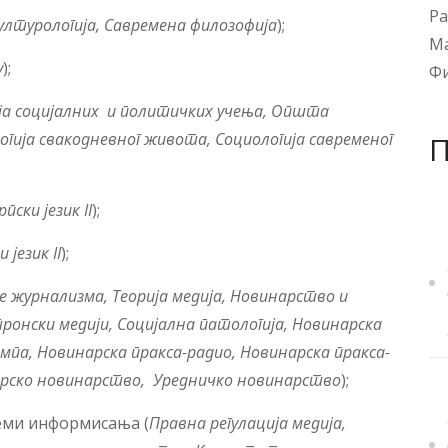
Ра
ултурологија,
Савремена филозофија
);
М
у
);
Ф
а социјалних и политичких учења, Општа
огија свакодневног живота, Социологија савременог
пски језик II
);
 језик II
);
е журнализма
,
Теорија медија,
Новинарство и
ронски медији,
Социјална патологија, Новинарска
мпа, Новинарска пракса-радио, Новинарска пракса-
рско новинарство,
Уредничко новинарство
);
теми информисања (
Правна регулација медија,