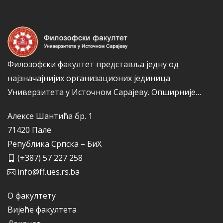
и
ј
е
Филозофски факултет представља једну од
најзначајнијих организационих јединица
Универзитета у Источном Сарајеву.
Опширније…
Алексе Шантића бр. 1
71420 Пале
Република Српска – БиХ
(+387) 57 227 258
info@ff.ues.rs.ba
О факултету
Вијеће факултета