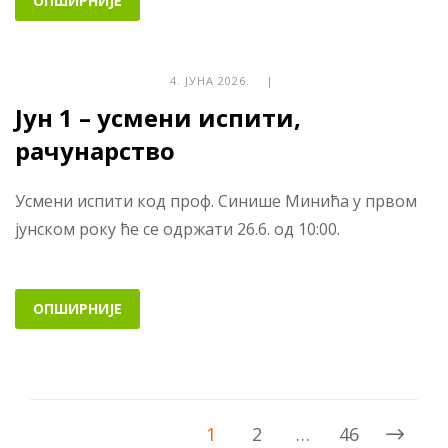
ОПШИРНИЈЕ
4. ЈУНА 2026. |
Јун 1 – усмени испити,
рачунарство
Усмени испити код проф. Синише Минића у првом
јунском року ће се одржати 26.6. од 10:00.
ОПШИРНИЈЕ
1
2
…
46