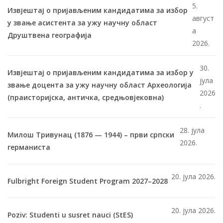
5.
Извјештај о пријављеним кандидатима за избор
август
у звање асистента за ужу научну област
а
Друштвена географија
2026.
30.
Извјештај о пријављеним кандидатима за избор у
јула
звање доцента за ужу научну област Археологија
2026
(праисторијска, античка, средњовјековна)
.
28. јула
Милош Тривунац (1876 — 1944) – први српски
2026.
германиста
20. јула 2026.
Fulbright Foreign Student Program 2027–2028
20. јула 2026.
Poziv: Studenti u susret nauci (StES)