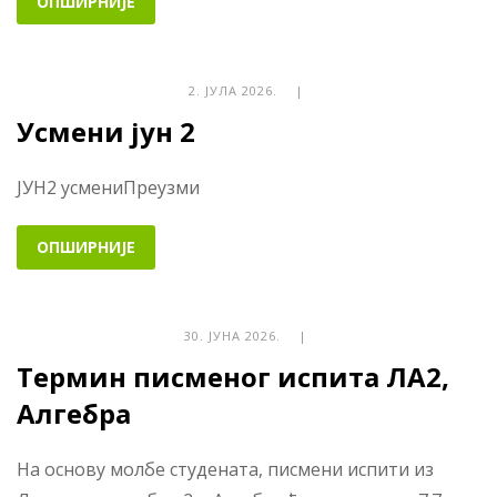
ОПШИРНИЈЕ
2. ЈУЛА 2026. |
Усмени јун 2
ЈУН2 усмениПреузми
ОПШИРНИЈЕ
30. ЈУНА 2026. |
Термин писменог испита ЛА2,
Алгебра
На основу молбе студената, писмени испити из