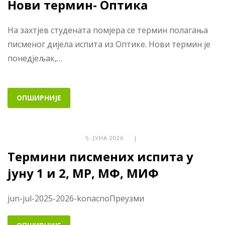
Нови термин- Оптика
На захтјев студената помјера се термин полагања
писменог дијела испита из Оптике. Нови термин је
понедјељак,…
ОПШИРНИЈЕ
5. ЈУНА 2026. |
Термини писмених испита у
јуну 1 и 2, МР, МФ, МИФ
jun-jul-2025-2026-konacnoПреузми