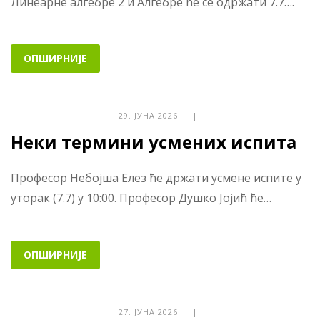
Линеарне алгебре 2 и Алгебре ће се одржати 7.7….
ОПШИРНИЈЕ
29. ЈУНА 2026. |
Неки термини усмених испита
Професор Небојша Елез ће држати усмене испите у
уторак (7.7) у 10:00. Професор Душко Јојић ће…
ОПШИРНИЈЕ
27. ЈУНА 2026. |