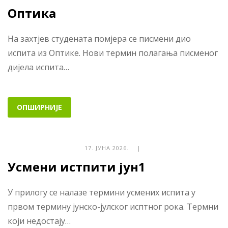
Оптика
На захтјев студената помјера се писмени дио
испита из Оптике. Нови термин полагања писменог
дијела испита…
ОПШИРНИЈЕ
17. ЈУНА 2026. |
Усмени истпити јун1
У прилогу се налазе термини усмених испита у
првом термину јунско-јулског исптног рока. Термни
који недостају…