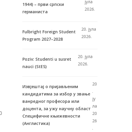
јула
1944) – први српски
2026.
германиста
20. јула
Fulbright Foreign Student
2026.
Program 2027–2028
20. јула
Poziv: Studenti u susret
2026.
nauci (StES)
20
Извјештај о пријављеним
.
кандидатима за избор у звање
ју
ванредног професора или
ла
доцента, за ужу научну област
0
20
Специфичне књижевности
26
(Англистика)
.