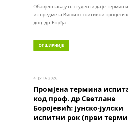
Обавјештавају се студенти да је термин 
из предмета Виши когнитивни процеси 
доц. др Ђорђа…
ОПШИРНИЈЕ
4. ЈУНА 2026. |
Промјена термина испит
код проф. др Светлане
Боројевић: јунско-јулски
испитни рок (први терми