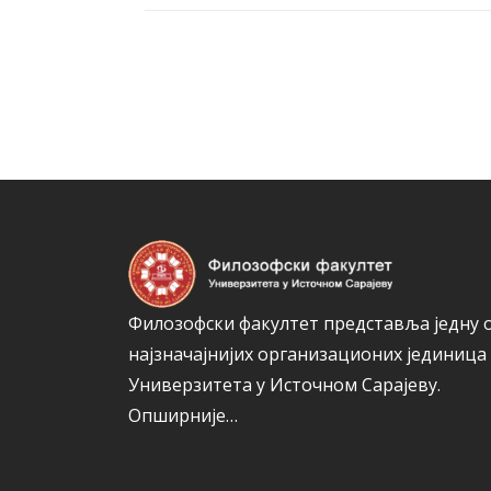
Филозофски факултет представља једну 
најзначајнијих организационих јединица
Универзитета у Источном Сарајеву.
Опширније…