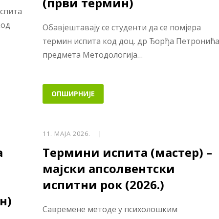
(први термин)
испита
код
Обавјештавају се студенти да се помјера
термин испита код доц. др Ђорђа Петронића
предмета Методологија…
ОПШИРНИЈЕ
11. МАЈА 2026. |
а
Термини испита (мастер) –
мајски апсолвентски
испитни рок (2026.)
н)
Савремене методе у психолошким