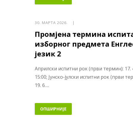
30. МАРТА 2026. |
Промјена термина испит
изборног предмета Енгле
језик 2
Априлски испитни рок (први термин): 17. 4
15:00; Јунско-јулски испитни рок (први те
19. 6….
ОПШИРНИЈЕ