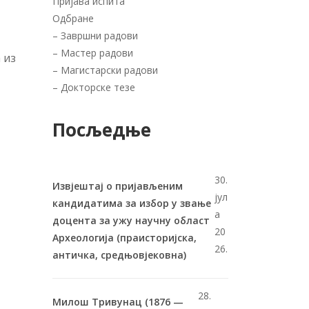
Пријава испита
Одбране
–
Завршни радови
–
Мастер радови
 из
–
Магистарски радови
–
Докторске тезе
Посљедње
30.
Извјештај о пријављеним
јул
кандидатима за избор у звање
а
доцента за ужу научну област
20
Археологија (праисторијска,
26.
античка, средњовјековна)
28.
Милош Тривунац (1876 —