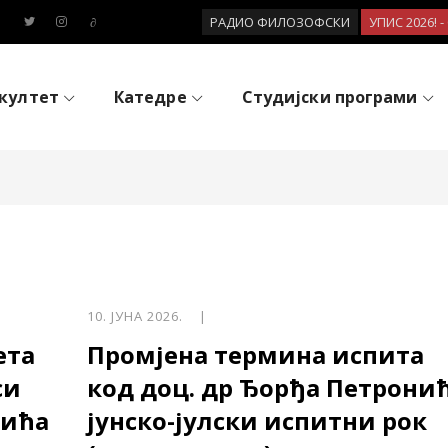
РАДИО ФИЛОЗОФСКИ
УПИС 2026! 
култет
Катедре
Студијски програми
10. ЈУНА 2026. |
ета
Промјена термина испита
си
код доц. др Ђорђа Петронић
нића
јунско-јулски испитни рок