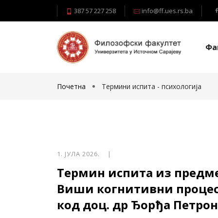
387 57 227 258
info@ff.ues.rs.ba
Фа
Почетна
Термини испита - психологија
1. ЈУЛА 2026. |
Термин испита из предм
Виши когнитивни проце
код доц. др Ђорђа Петро