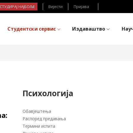
- СТУДИРАЈ НАЈБОЉЕ
Вијести
Пријава
Студентски сервис
Издаваштво
Нау
Психологија
Обавјештења
а:
Распоред предавања
Термини испита