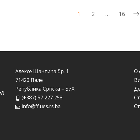
1
2
…
16
Алексе Шантића бр. 1
О 
71420 Пале
Ви
Република Српска – БиХ
Д
од
(+387) 57 227 258
Ст
info@ff.ues.rs.ba
Ст