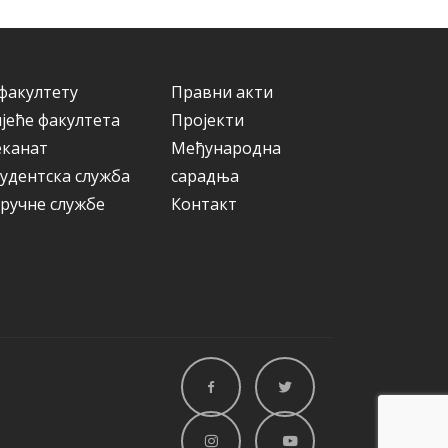
а
р
и
ј
е
факултету
Правни акти
јеће факултета
Пројекти
еканат
Међународна
удентска служба
сарадња
ручне службе
Контакт