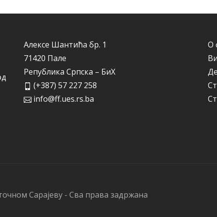
Алексе Шантића бр. 1
О 
71420 Пале
Ви
Република Српска – БиХ
Д
од
(+387) 57 227 258
Ст
info@ff.ues.rs.ba
Ст
точном Сарајеву - Сва права задржана