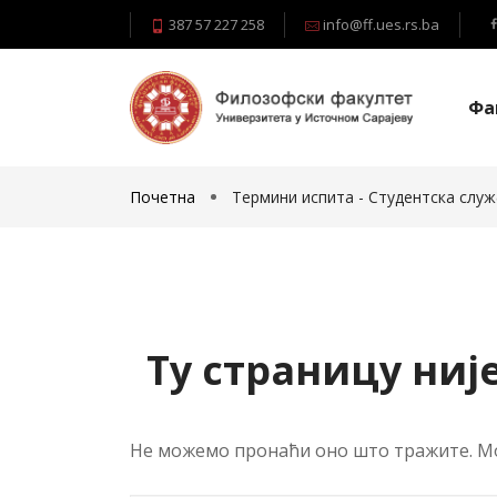
387 57 227 258
info@ff.ues.rs.ba
Фа
Почетна
Термини испита - Студентска слу
Ту страницу ниј
Не можемо пронаћи оно што тражите. М