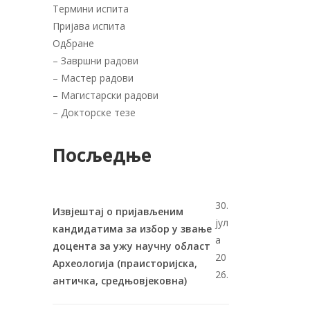
Термини испита
Пријава испита
Одбране
–
Завршни радови
–
Мастер радови
–
Магистарски радови
–
Докторске тезе
Посљедње
30.
Извјештај о пријављеним
јул
кандидатима за избор у звање
а
доцента за ужу научну област
20
Археологија (праисторијска,
26.
античка, средњовјековна)