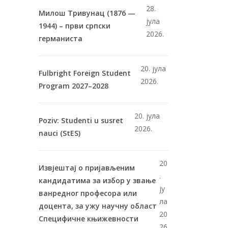
28.
Милош Тривунац (1876 —
јула
1944) – први српски
2026.
германиста
20. јула
Fulbright Foreign Student
2026.
Program 2027–2028
20. јула
Poziv: Studenti u susret
2026.
nauci (StES)
20
Извјештај о пријављеним
.
кандидатима за избор у звање
ју
ванредног професора или
ла
доцента, за ужу научну област
20
Специфичне књижевности
26