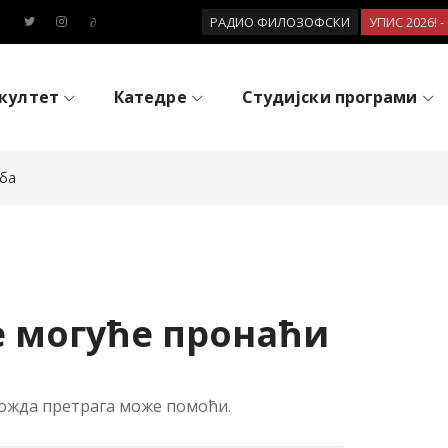
РАДИО ФИЛОЗОФСКИ
УПИС 2026! 
култет
Катедре
Студијски програми
жба
е могуће пронаћи
ожда претрага може помоћи.