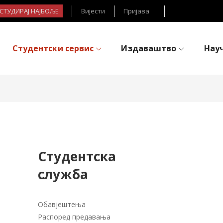
- СТУДИРАЈ НАЈБОЉЕ
Вијести
Пријава
Студентски сервис
Издаваштво
Нау
Студентска
служба
Обавјештења
Распоред предавања