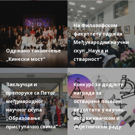
На Филозофском
факултету одржан
Mеђународни научни
Одржано такмичење
скуп „Наука и
„Кинески мост“
стварност“
Закључци и
Конкурс за додјелу
препоруке са Петог
награда за
међународног
остварене посебне
научног скупа
резултате у научно-
„Образовање
истраживачком и
приступачно свима“
умјетничком раду