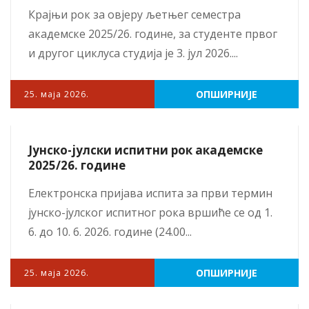
Крајњи рок за овјеру љетњег семестра
академске 2025/26. године, за студенте првог
и другог циклуса студија је 3. јул 2026....
ОПШИРНИЈЕ
25. маја 2026.
Јунско-јулски испитни рок академске
2025/26. године
Електронска пријава испита за први термин
јунско-јулског испитног рока вршиће се од 1.
6. до 10. 6. 2026. године (24.00...
ОПШИРНИЈЕ
25. маја 2026.