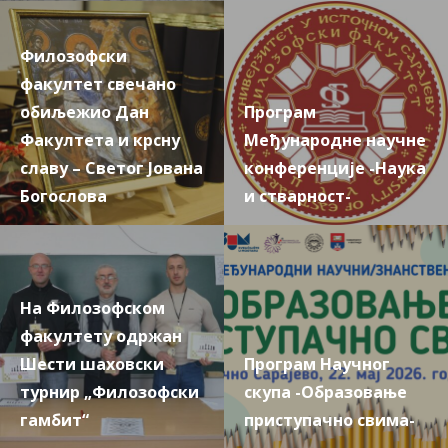
Филозофски
факултет свечано
обиљежио Дан
Програм
Факултета и крсну
Међународне научне
славу – Светог Јована
конференције -Наука
Богослова
и стварност-
На Филозофском
факултету одржан
Шести шаховски
Програм Научног
турнир „Филозофски
скупа -Образовање
гамбит“
приступачно свима-