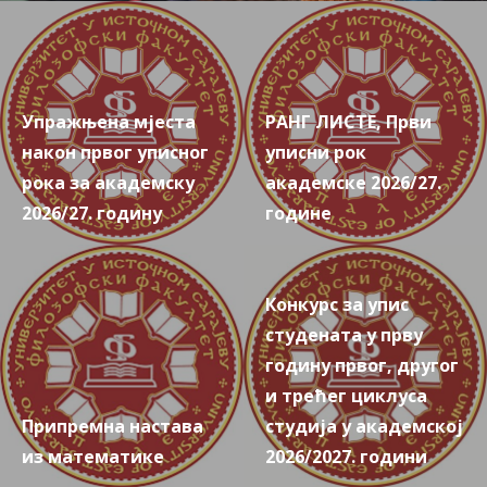
Упражњена мјеста
РАНГ ЛИСТE, Први
након првог уписног
уписни рок
рока за академску
академске 2026/27.
2026/27. годину
године
Конкурс за упис
студената у прву
годину првог, другог
и трећег циклуса
Припремна настава
студија у академској
из математике
2026/2027. години