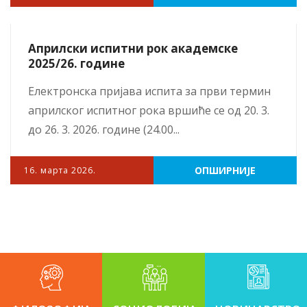
Априлски испитни рок академске
2025/26. године
Електронска пријава испита за први термин
априлског испитног рока вршиће се од 20. 3.
до 26. 3. 2026. године (24.00...
ОПШИРНИЈЕ
16. марта 2026.