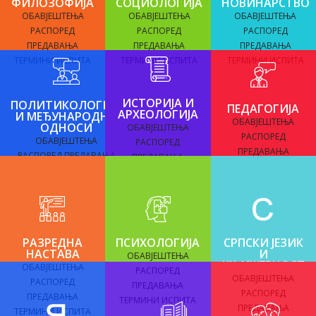
ФИЛОЗОФИЈА
СОЦИОЛОГИЈА
НОВИНАРСТВО
ОБАВЈЕШТЕЊА
ОБАВЈЕШТЕЊА
ОБАВЈЕШТЕЊА
РАСПОРЕД
РАСПОРЕД
РАСПОРЕД
ПРЕДАВАЊА
ПРЕДАВАЊА
ПРЕДАВАЊА
ТЕРМИНИ ИСПИТА
ТЕРМИНИ ИСПИТА
ТЕРМИНИ ИСПИТА
ИСТОРИЈА И
ПОЛИТИКОЛОГИЈА
ПЕДАГОГИЈА
АРХЕОЛОГИЈА
И МЕЂУНАРОДНИ
ОБАВЈЕШТЕЊА
ОДНОСИ
ОБАВЈЕШТЕЊА
РАСПОРЕД
ОБАВЈЕШТЕЊА
РАСПОРЕД
ПРЕДАВАЊА
РАСПОРЕД ПРЕДАВАЊА
ПРЕДАВАЊА
ТЕРМИНИ ИСПИТА
ТЕРМИНИ ИСПИТА
ТЕРМИНИ ИСПИТА
РАЗРЕДНА
ПСИХОЛОГИЈА
СРПСКИ ЈЕЗИК
НАСТАВА
И
ОБАВЈЕШТЕЊА
КЊИЖЕВНОСТ
ОБАВЈЕШТЕЊА
РАСПОРЕД
ОБАВЈЕШТЕЊА
РАСПОРЕД
ПРЕДАВАЊА
РАСПОРЕД
ПРЕДАВАЊА
ТЕРМИНИ ИСПИТА
ПРЕДАВАЊА
ТЕРМИНИ ИСПИТА