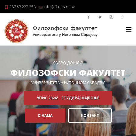
387 57 227 258
info@ff.ues.rs.ba