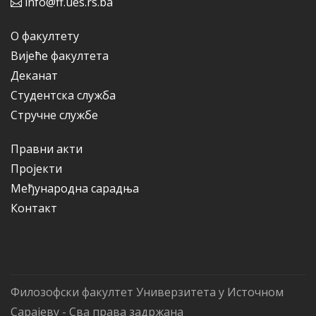
info@ff.ues.rs.ba
О факултету
Вијеће факултета
Деканат
Студентска служба
Стручне службе
Правни акти
Пројекти
Међународна сарадња
Контакт
Филозофски факултет Универзитета у Источном
Сарајеву - Сва права задржана