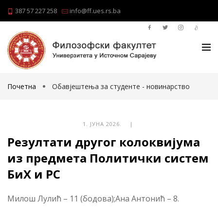
387 57 227 258
info@ff.ues.rs.ba
Почетна
Обавјештења за студенте - новинарство
1. ЈУНА 2026. |
Резултати другог колоквијума
из предмета Политички систем
БиХ и РС
Милош Лулић – 11 (бодова);Ана Антонић – 8.