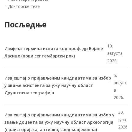
–
Докторске тезе
Посљедње
10.
Измјена термина испита код проф. др Бојане
августа
Ласице (први септембарски рок)
2026.
5.
Извјештај о пријављеним кандидатима за избор
август
у звање асистента за ужу научну област
а
Друштвена географија
2026.
30.
Извјештај о пријављеним кандидатима за избор у
јула
звање доцента за ужу научну област Археологија
2026
(праисторијска, античка, средњовјековна)