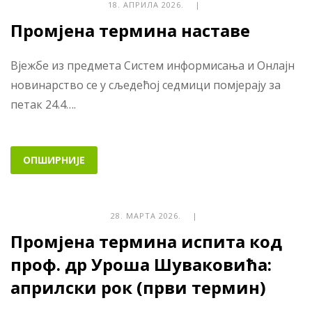
18. АПРИЛА 2026. |
Промјена термина наставе
Вјежбе из предмета Систем информисања и Онлајн
новинарство се у сљедећој седмици помјерају за
петак 24.4….
ОПШИРНИЈЕ
28. МАРТА 2026. |
Промјена термина испита код
проф. др Уроша Шуваковића:
априлски рок (први термин)