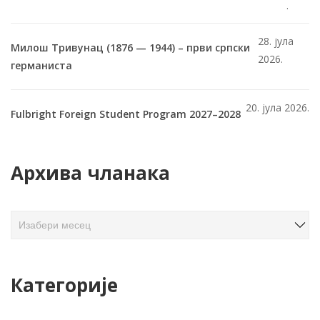
.
28. јула
Милош Тривунац (1876 — 1944) – први српски
2026.
германиста
20. јула 2026.
Fulbright Foreign Student Program 2027–2028
Архива чланака
А
р
х
и
Категорије
в
а