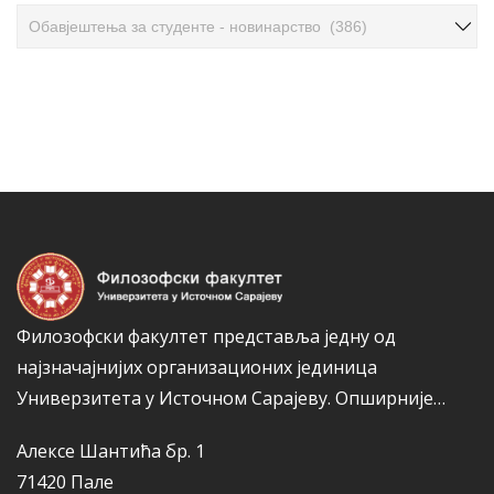
ч
К
л
а
а
т
н
е
а
г
к
о
а
р
и
ј
е
Филозофски факултет представља једну од
најзначајнијих организационих јединица
Универзитета у Источном Сарајеву.
Опширније…
Алексе Шантића бр. 1
71420 Пале