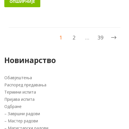
ОПШИРНИЈЕ
1
2
…
39
Новинарство
Обавјештења
Распоред предавања
Термини испита
Пријава испита
Одбране
–
Завршни радови
–
Мастер радови
–
Магистарски радови