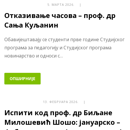
5. МАРТА 2026. |
Отказивање часова – проф. др
Сања Куљанин
Обавијештавају се студенти прве године Студијског
програма за педагогију и Студијског програма
новинарство и односи с…
ОПШИРНИЈЕ
13. ФЕБРУАРА 2026. |
Испити код проф. др Биљане
Милошевић Шошо: јануарско –