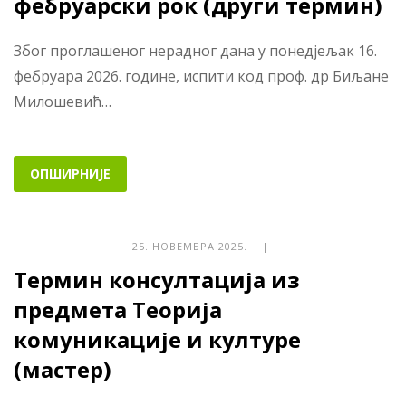
фебруарски рок (други термин)
Због проглашеног нерадног дана у понедјељак 16.
фебруара 2026. године, испити код проф. др Биљане
Милошевић…
ОПШИРНИЈЕ
25. НОВЕМБРА 2025. |
Термин консултација из
предмета Теорија
комуникације и културе
(мастер)