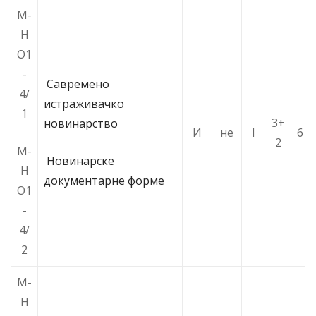
М-
Н
О1
-
Савремено
4/
истраживачко
1
3+
новинарство
И
не
I
6
2
М-
Новинарске
Н
документарне форме
О1
-
4/
2
М-
Н