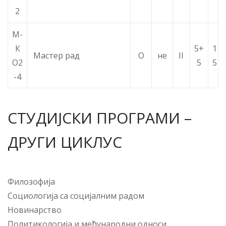
2
М-
К
5+
1
Мастер рад
О
не
II
О2
5
5
-4
СТУДИЈСКИ ПРОГРАМИ –
ДРУГИ ЦИКЛУС
Филозофија
Социологија са социјалним радом
Новинарство
Политикологија и међународни односи