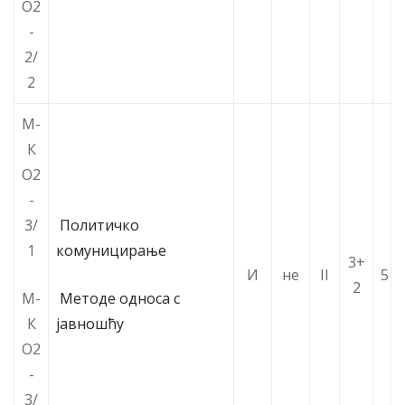
О2
-
2/
2
М-
К
О2
-
3/
Политичко
1
комуницирање
3+
И
не
II
5
2
М-
Методе односа с
К
јавношћу
О2
-
3/