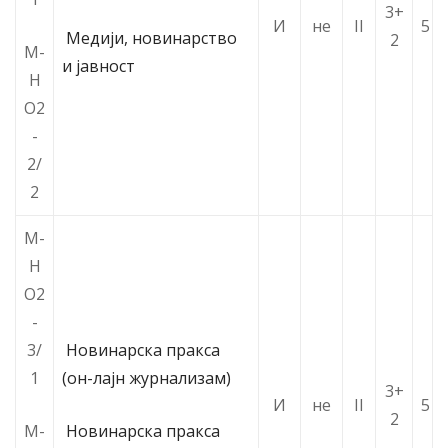
3+
И
не
II
5
Медији, новинарство
2
М-
и јавност
Н
О2
-
2/
2
М-
Н
О2
-
3/
Новинарска пракса
1
(он-лајн журнализам)
3+
И
не
II
5
2
М-
Новинарска пракса