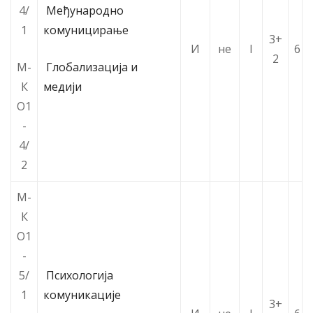
4/
Међународно
1
комуницирање
3+
И
не
I
6
2
М-
Глобализација и
К
медији
О1
-
4/
2
М-
К
О1
-
5/
Психологија
1
комуникације
3+