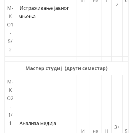
И
не
I
6
2
М-
Истраживање јавног
К
мњења
О1
-
5/
2
Мастер студиј (други семестар)
М-
К
О2
-
1/
1
Анализа медија
3+
И
не
II
5