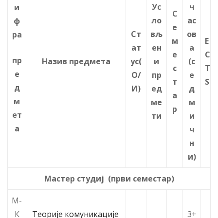
Ус
ч
и
С
ло
ас
ф
е
Ст
вљ
ов
ра
м
E
ат
ен
а
е
C
пр
Назив предмета
ус(
и
(с
с
T
е
О/
пр
е
т
S
д
И)
ед
д
а
м
ме
м
р
ет
ти
и
а
ч
н
и)
Мастер студиј (први семестар)
М-
К
Теорије комуникације
3+