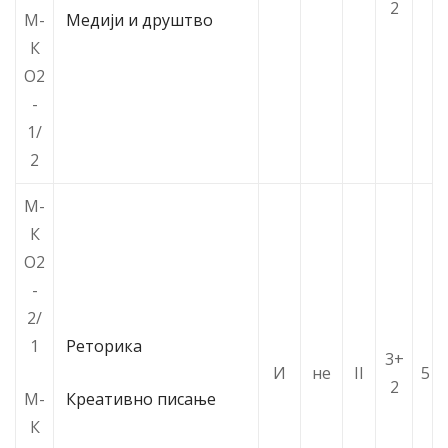
2
М-
Медији и друштво
К
О2
-
1/
2
М-
К
О2
-
2/
1
Реторика
3+
И
не
II
5
2
М-
Креативно писање
К