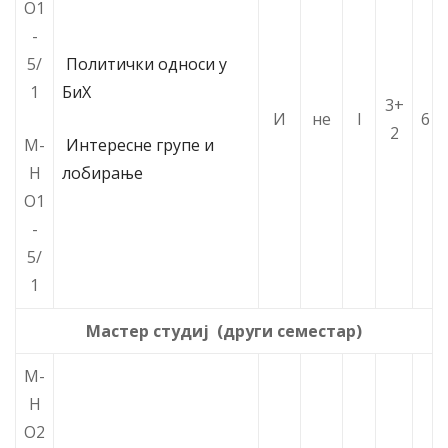
О1
-
5/
Политички односи у
1
БиХ
3+
И
не
I
6
2
М-
Интересне групе и
Н
лобирање
О1
-
5/
1
Мастер студиј (други семестар)
М-
Н
О2