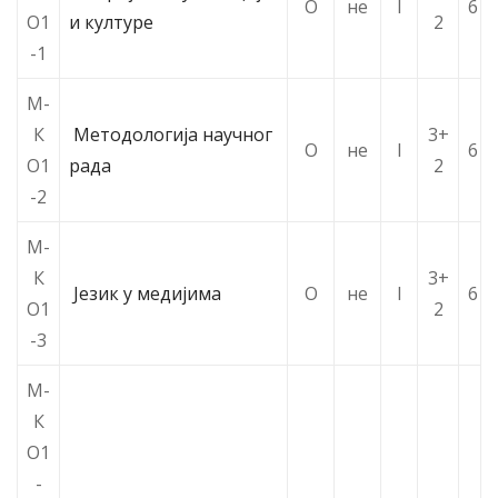
О
не
I
6
О1
и културе
2
-1
М-
К
Методологија научног
3+
О
не
I
6
О1
рада
2
-2
М-
К
3+
Језик у медијима
О
не
I
6
О1
2
-3
М-
К
О1
-