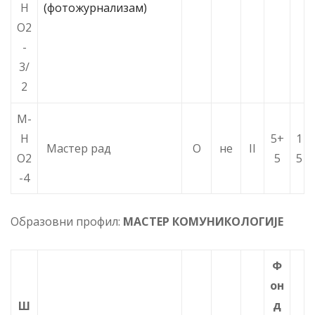
Н
(фотожурнализам)
О2
-
3/
2
М-
Н
5+
1
Мастер рад
О
не
II
О2
5
5
-4
Образовни профил:
МАСТЕР КОМУНИКОЛОГИЈЕ
Ф
он
д
Ш