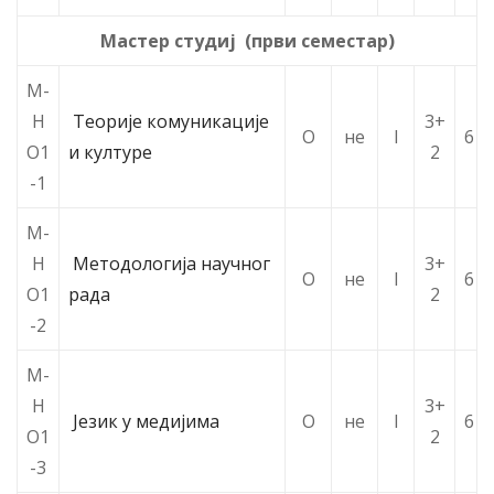
Мастер студиј (први семестар)
М-
Н
Теорије комуникације
3+
О
не
I
6
О1
и културе
2
-1
М-
Н
Методологија научног
3+
О
не
I
6
О1
рада
2
-2
М-
Н
3+
Језик у медијима
О
не
I
6
О1
2
-3