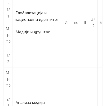
-
1/
Глобализација и
1
3+
национални идентитет
И
не
II
5
2
М-
Медији и друштво
Н
О2
-
1/
2
М-
Н
О2
-
2/
Анализа медија
1