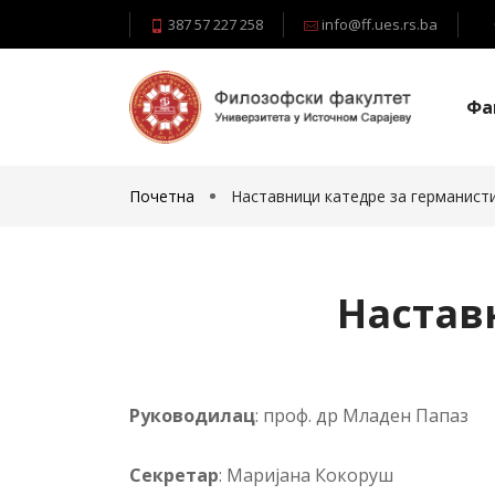
387 57 227 258
info@ff.ues.rs.ba
Фа
Почетна
Наставници катедре за германист
Настав
Ру­ко­во­ди­лац
: проф. др Младен Папаз
Се­кре­тар
: Маријана Кокоруш