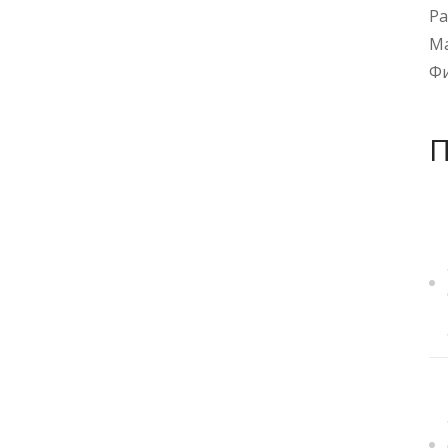
Ра
М
Ф