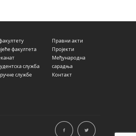
факултету
Правни акти
јеће факултета
Пројекти
еканат
Међународна
удентска служба
сарадња
ручне службе
Контакт