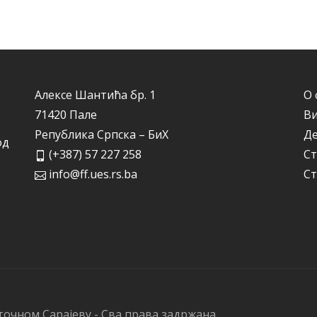
Алексе Шантића бр. 1
О 
71420 Пале
Ви
Република Српска – БиХ
Д
од
(+387) 57 227 258
Ст
info@ff.ues.rs.ba
Ст
точном Сарајеву - Сва права задржана