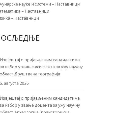
чунарске науке и системи
–
Наставници
атематика
–
Наставници
изика
–
Наставници
ПОСЉЕДЊЕ
Извјештај о пријављеним кандидатима
за избор у звање асистента за ужу научну
област Друштвена географија
5. августа 2026.
Извјештај о пријављеним кандидатима
за избор у звање доцента за ужу научну
област Археологија (праисторијска,