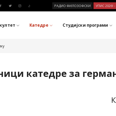
РАДИО ФИЛОЗОФСКИ
УПИС 2026! 
култет
Катедре
Студијски програми
ику
ници катедре за герма
К