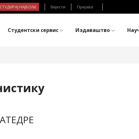
- СТУДИРАЈ НАЈБОЉЕ
Вијести
Пријава
Студентски сервис
Издаваштво
Нау
нистику
АТЕДРЕ