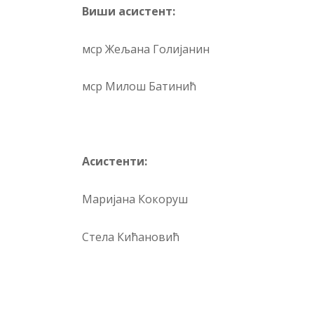
Виши асистент:
мср Жељана Голијанин
мср Милош Батинић
Асистенти:
Маријана Кокоруш
Стела Кићановић