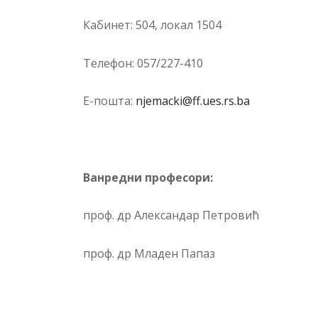
Ка­би­нет: 504, ло­ка­л 1504
Те­ле­фон: 057/227-410
Е-по­шта:
njemacki@ff.ues.rs.ba
Ванредни професори:
проф. др Александар Петровић
проф. др Младен Папаз