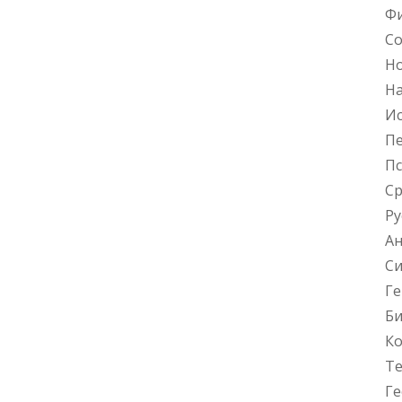
Фи
Со
Но
Н
Ис
Пе
Пс
С
Ру
Ан
Си
Ге
Би
К
Те
Ге