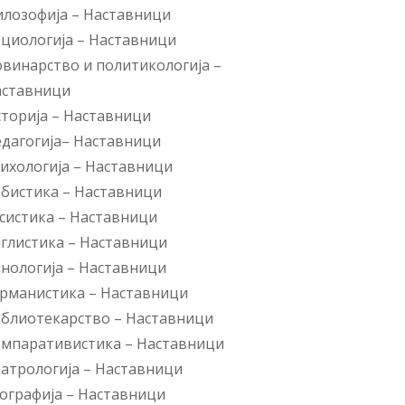
лозофија
–
Наставници
циологија
–
Наставници
винарство и политикологија
–
аставници
торија
–
Наставници
дагогија
–
Наставници
ихологија
–
Наставници
рбистика
–
Наставници
систика
–
Наставници
глистика
–
Наставници
нологија
–
Наставници
рманистика
–
Наставници
блиотекарство
–
Наставници
омпаративистика
–
Наставници
атрологија
–
Наставници
ографија
–
Наставници