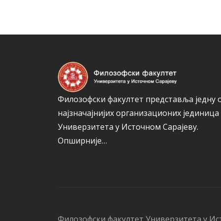
Филозофски факултет представља једну 
најзначајнијих организационих јединица
Универзитета у Источном Сарајеву.
Опширније…
Филозофски факултет Универзитета у Ис