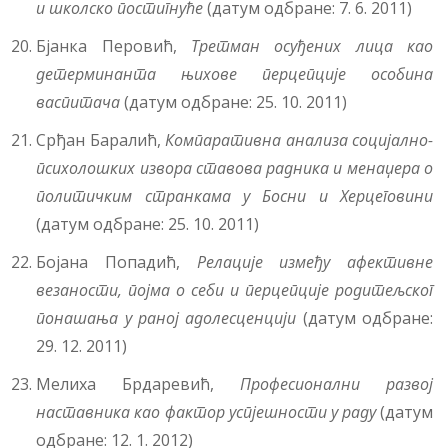
и школско постигнуће
(датум одбране: 7. 6. 2011)
Бјанка Перовић,
Третман осуђених лица као
детерминанта њихове перцепције особина
васпитача
(датум одбране: 25. 10. 2011)
Срђан Баралић,
Компаративна анализа социјално-
психолошких извора ставова радника и менаџера о
политичким странкама у Босни и Херцеговини
(датум одбране: 25. 10. 2011)
Бојана Попадић,
Релације између афективне
везаности, појма о себи и перцепције родитељског
понашања у раној адолесценцији
(датум одбране:
29. 12. 2011)
Мелиха Брдаревић,
Професионални развој
наставника као фактор успјешности у раду
(датум
одбране: 12. 1. 2012)