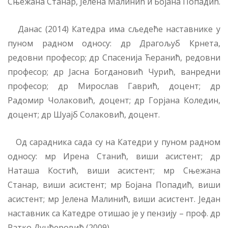
Сњежана Станар, Јелена Малинић и Бојана Попадић.
Данас (2014) Катедра има сљедеће наставнике у
пуном радном односу: др Драгољуб Крнета,
редовни професор; др Спасенија Ћеранић, редовни
професор; др Јасна Богдановић Чурић, ванредни
професор; др Мирослав Гаврић, доцент; др
Радомир Чолаковић, доцент; др Горјана Коледин,
доцент; др Шуајб Солаковић, доцент.
Од сарадника сада су на Катедри у пуном радном
односу: мр Ирена Станић, виши асистент; др
Наташа Костић, виши асистент; мр Сњежана
Станар, виши асистент; мр Бојана Попадић, виши
асистент; мр Јелена Малинић, виши асистент. Један
наставник са Катедре отишао је у пензију – проф. др
Ратко Дунђеровић (2009).