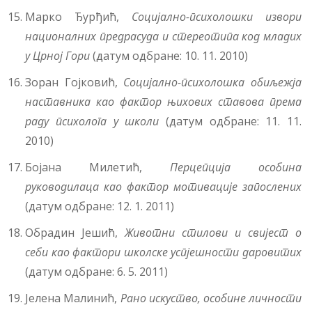
Марко Ђурђић,
Социјално-психолошки извори
националних предрасуда и стереотипа код младих
у Црној Гори
(датум одбране: 10. 11. 2010)
Зоран Гојковић,
Социјално-психолошка обиљежја
наставника као фактор њихових ставова према
раду психолога у школи
(датум одбране: 11. 11.
2010)
Бојана Милетић,
Перцепција особина
руководилаца као фактор мотивације запослених
(датум одбране: 12. 1. 2011)
Обрадин Јешић,
Животни стилови и свијест о
себи као фактори школске успјешности даровитих
(датум одбране: 6. 5. 2011)
Јелена Малинић,
Рано искуство, особине личности