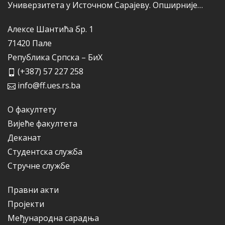
Универзитета у Источном Сарајеву.
Опширније…
Алексе Шантића бр. 1
71420 Пале
Република Српска – БиХ
(+387) 57 227 258
info@ff.ues.rs.ba
О факултету
Вијеће факултета
Деканат
Студентска служба
Стручне службе
Правни акти
Пројекти
Међународна сарадња