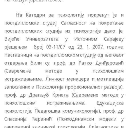
На Катедри за психологију покренут је и
постдипломски студиј. Сагласност на покретање
постдипломских студија из психологије дало је
Вијеће Универзитета у Источном Сарајеву
рјешењем број 03-11/07 од 23. 1. 2007. године.
Наставници на постдипломском студију од његовог
отварања били су: проф. др Ратко Дунђеровић
(Савремене методе у психолошким
истраживањима, Личност менаџера и мотивација
запослених и Психологија професионалног развоја),
проф. др Драгљуб Крнета (Савремене методе у
психолошким истраживањима, Едукацијска
психологија, Педагошка комуникологија), проф. др
Спасенија Ћеранић (Психодинамски модели у
савременој клиничкој психологији, Дијагностика и