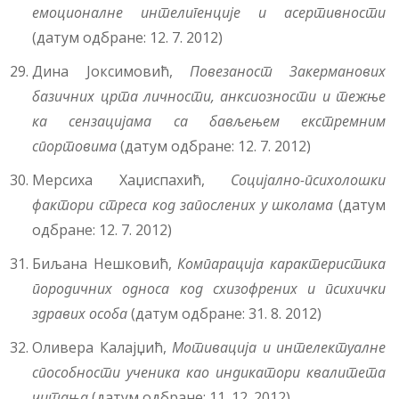
емоционалне интелигенције и асертивности
(датум одбране: 12. 7. 2012)
Дина Јоксимовић,
Повезаност Закерманових
базичних црта личности, анксиозности и тежње
ка сензацијама са бављењем екстремним
спортовима
(датум одбране: 12. 7. 2012)
Мерсиха Хаџиспахић,
Социјално-психолошки
фактори стреса код запослених у школама
(датум
одбране: 12. 7. 2012)
Биљана Нешковић,
Компарација карактеристика
породичних односа код схизофрених и психички
здравих особа
(датум одбране: 31. 8. 2012)
Оливера Калајџић,
Мотивација и интелектуалне
способности ученика као индикатори квалитета
читања
(датум одбране: 11. 12. 2012)