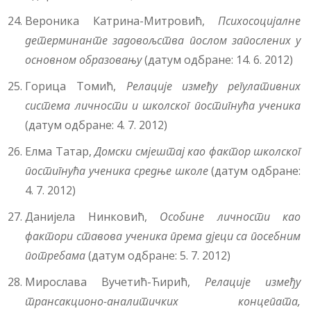
Вероника Катрина-Митровић,
Психосоцијалне
детерминанте задовољства послом запослених у
основном образовању
(датум одбране: 14. 6. 2012)
Горица Томић,
Релације између регулативних
система личности и школског постигнућа ученика
(датум одбране: 4. 7. 2012)
Елма Татар,
Домски смјештај као фактор школског
постигнућа ученика средње школе
(датум одбране:
4. 7. 2012)
Данијела Нинковић,
Особине личности као
фактори ставова ученика према дјеци са посебним
потребама
(датум одбране: 5. 7. 2012)
Мирослава Вучетић-Ћирић,
Релације између
трансакционо-аналитичких концепата,