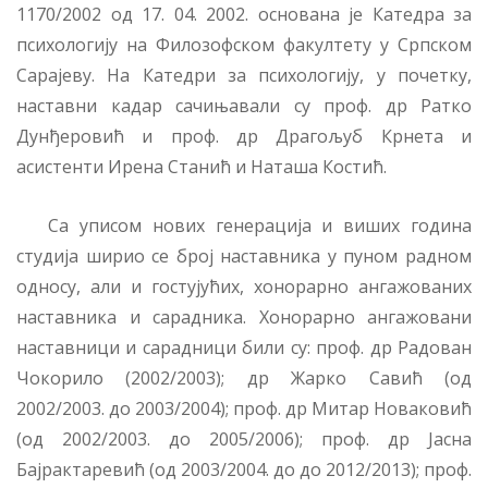
1170/2002 од 17. 04. 2002. основана је Катедра за
психологију на Филозофском факултету у Српском
Сарајеву. На Катедри за психологију, у почетку,
наставни кадар сачињавали су проф. др Ратко
Дунђеровић и проф. др Драгољуб Крнета и
асистенти Ирена Станић и Наташа Костић.
Са уписом нових генерација и виших година
студија ширио се број наставника у пуном радном
односу, али и гостујућих, хонорарно ангажованих
наставника и сарадника. Хонорарно ангажовани
наставници и сарадници били су: проф. др Радован
Чокорило (2002/2003); др Жарко Савић (од
2002/2003. до 2003/2004); проф. др Митар Новаковић
(од 2002/2003. до 2005/2006); проф. др Јасна
Бајрактаревић (од 2003/2004. до до 2012/2013); проф.