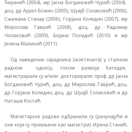
Ћеранић (2004), мр Јасна Богдановић-Чурић (2004),
доц. др Аурел Божин (2005), Шуајб Солаковић (2006),
Сњежана Станар (2006), Горјана Коледин (2007), мр
Мирослав Гаврић (2008), доц. др Радомир
Чолаковић (2009), Бојана Попадић (2010) и мр
Јелена Малинић (2011).
Од наведених сарадника (асистената) у сталном
радном односу, током развоја Катедре,
магистрирали су и/или докторирали: проф. др Јасна
Богдановић Чурић, доц. др Мирослав Гаврић, доц.
др Горјана Коледин, доц. др Шуајб Солаковић и др
Наташа Костић.
Магистарске радове одбранили су (рачунајући и
оне који су примљени као магистри): Ирена Станић,