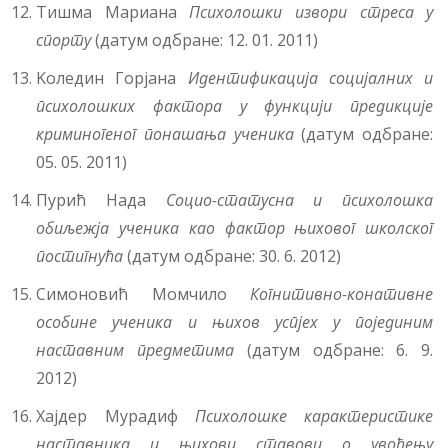
Tишма Мариана
Психоло
ш
ки
извори
стреса
у
спорту
(датум одбране: 12. 01. 2011)
Kоледин Горјана
Идентификација
социјалних
и
психолошких
фактора
у
функцији
предикције
криминогеног
понашања
ученика
(датум одбране:
05. 05. 2011)
Пурић Нада
Социо-статусна и психолошка
обиљежја ученика као фактор њиховог школског
постигнућа
(датум одбране: 30. 6. 2012)
Симоновић Момчило
Когнитивно-конативне
особине ученика и њихов усп
j
ех у појединим
наставним предметима
(датум одбране: 6. 9.
2012)
Хајдер Мурадиф
Психолошке карактеристике
наставника и њихови ставови о увођењу