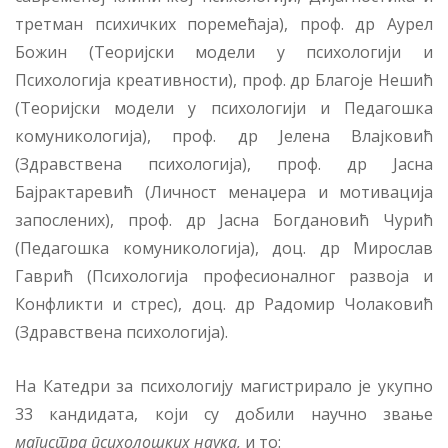
третман психичких поремећаја), проф. др Аурел
Божин (Теоријски модели у психологији и
Психологија креативности), проф. др Благоје Нешић
(Теоријски модели у психологији и Педагошка
комуникологија), проф. др Јелена Влајковић
(Здравствена психологија), проф. др Јасна
Бајрактаревић (Личност менаџера и мотивација
запослених), проф. др Јасна Богдановић Чурић
(Педагошка комуникологија), доц. др Мирослав
Гаврић (Психологија професионалног развоја и
Конфликти и стрес), доц. др Радомир Чолаковић
(Здравствена психологија).
На Катедри за психологију магистрирало је укупно
33 кандидата, који су добили научно звање
магистра психолошких наука,
и то: