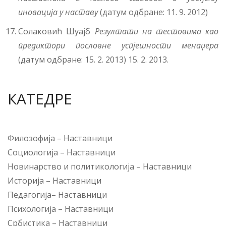
иновација у наставу
(датум одбране: 11. 9. 2012)
Солаковић Шуајб
Резултати
на
тестовима
као
предиктори
пословне
успјешности
менаџера
(датум одбране: 15. 2. 2013) 15. 2. 2013.
КАТЕДРЕ
Филозофија
–
Наставници
Социологија
–
Наставници
Новинарство и политикологија
–
Наставници
Историја
–
Наставници
Педагогија
–
Наставници
Психологија
–
Наставници
Србистика
–
Наставници