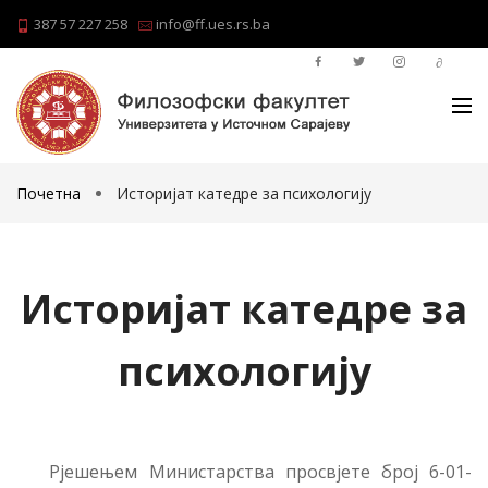
387 57 227 258
info@ff.ues.rs.ba
Почетна
Историјат катедре за психологију
Историјат катедре за
психологију
Рјешењем Министарства просвјете број 6-01-