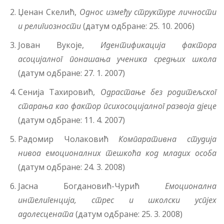
Џенан Скелић,
Однос између структуре личности
и религиозности
(датум одбране: 25. 10. 2006)
Јован Вукоје,
Идентификација фактора
асоцијалног понашања ученика средњих школа
(датум одбране: 27. 1. 2007)
Сенија Тахировић,
Одрастање без родитељског
старања као фактор психосоцијалног развоја дјеце
(датум одбране: 11. 4. 2007)
Радомир Чолаковић
Компаративна студија
нивоа емоционалних тешкоћа код младих особа
(датум одбране: 24. 3. 2008)
Јасна Богдановић-Чурић
Емоционална
интелигенција, стрес и школски успјех
адолесцената
(датум одбране: 25. 3. 2008)