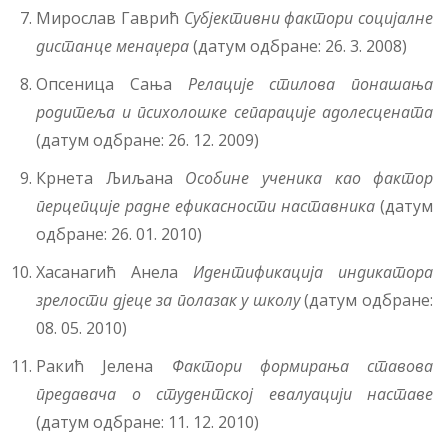
Мирослав Гаврић
Субјективни фактори социјалне
дистанце менаџера
(датум одбране: 26. 3. 2008)
Опсеница Сања
Релацијe
стилова
понашања
родитеља
и
психолошке
сепарације
адолесцената
(датум одбране: 26. 12. 2009)
Крнета Љиљана
Особине
ученика
као
фактор
перцепције
радне
ефикасности
наставника
(датум
одбране: 26. 01. 2010)
Хасанагић Анела
Идентификација индикатора
зрелости дјеце за полазак у школу
(датум одбране:
08. 05. 2010)
Ракић Јелена
Фактори формирања ставова
предавача о студентској евалуацији наставе
(датум одбране: 11. 12. 2010)