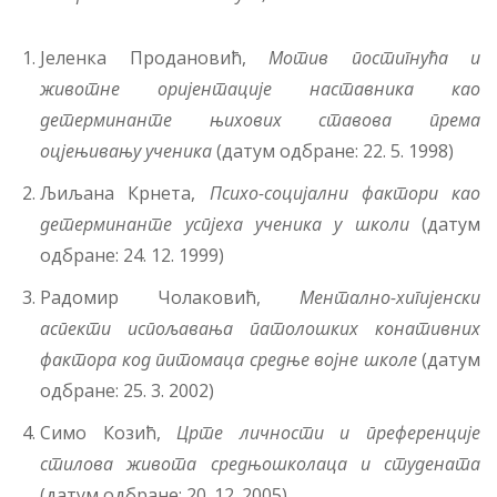
Јеленка Продановић,
Мотив постигнућа и
животне оријентације наставника као
детерминанте њихових ставова према
оцјењивању ученика
(датум одбране: 22. 5. 1998)
Љиљана Крнета,
Психо-социјални фактори као
детерминанте успјеха ученика у школи
(датум
одбране: 24. 12. 1999)
Радомир Чолаковић,
Ментално-хигијенски
аспекти испољавања патолошких конативних
фактора код питомаца средње војне школе
(датум
одбране: 25. 3. 2002)
Симо Козић,
Црте личности и преференције
стилова живота средњошколаца и студената
(датум одбране: 20. 12. 2005)