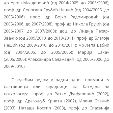
др Урош Младеновић (од 2004/2005. до 2005/2006);
проф. др Лепосава Грубић-Нешић (од 2004/2005. до
2005/2006); проф. др Војко Радомировић (од
2005/2006. до 2007/2008); проф. др Никола Грујић (од
2006/2007. до 2007/2008); доц. др Лидија Пехар-
Звачко (од 2009/2010. до 2010/2011); проф. др Благоје
Нешић (од 2009/2010. до 2010/2011); мр Лепа Бабић
(од 2004/2005. до 2005/2006); Марија Сакач
(2005/2006); Александра Саламадић (од 2005/2006. до
2009/2010).
Сљедећим редом у радни однос примани су
наставници или сарадници на Катедри за
психологију: проф. др Ратко Дунђеровић (2002),
проф. др Драгољуб Крнета (2002), Ирена Станић
(2003), Наташа Костић (2003), проф. др Спасенија