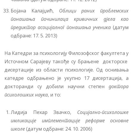
Бојана Калајџић,
Облици раних проблемских
понашања починилаца кривичних дјела као
предиктор асоцијалног понашања ученика
(датум
одбране: 17. 5. 2013)
На Катедри за психологију Филозофског факултета у
Источном Сарајеву такође су брањене докторске
дисертације из области психологије. Од оснивања
катедре одбрањено је укупно 17 дисертација, а
докторанди су добили научни степен
доктора
психолошких наука
, и то:
Лидија Пехар Звачко,
Социјално-психолошке
имликације имплементације реформе основне
школе
(датум одбране: 24. 10. 2006)