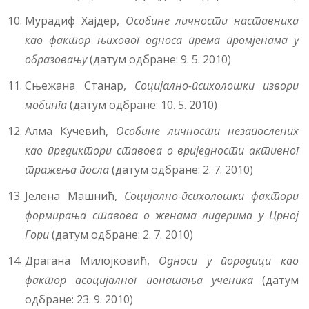
Мурадиф Хајдер,
Особине личности наставника
као фактор њиховог односа према промјенама у
образовању
(датум одбране: 9. 5. 2010)
Сњежана Станар,
Социјално-психолошки извори
мобинга
(датум одбране: 10. 5. 2010)
Алма Кучевић,
Особине личности незапослених
као предиктори ставова о вриједности активног
тражења посла
(датум одбране: 2. 7. 2010)
Јелена Машнић,
Социјално-психолошки фактори
формирања ставова о женама лидерима у Црној
Гори
(датум одбране: 2. 7. 2010)
Драгана Милојковић,
Односи у породици као
фактор асоцијалног понашања ученика
(датум
одбране: 23. 9. 2010)