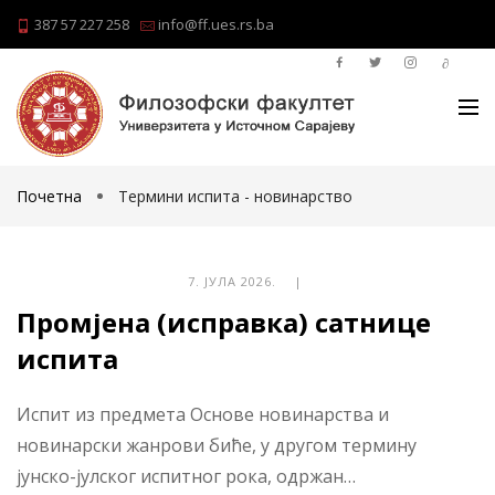
387 57 227 258
info@ff.ues.rs.ba
Почетна
Термини испита - новинарство
7. ЈУЛА 2026. |
Промјена (исправка) сатнице
испита
Испит из предмета Основе новинарства и
новинарски жанрови биће, у другом термину
јунско-јулског испитног рока, одржан…