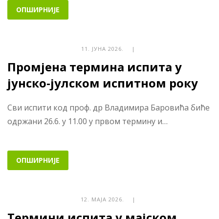
ОПШИРНИЈЕ
11. ЈУНА 2026. |
Промјена термина испита у
јунско-јулском испитном року
Сви испити код проф. др Владимира Баровића биће
одржани 26.6. у 11.00 у првом термину и…
ОПШИРНИЈЕ
12. МАЈА 2026. |
Термини испита у мајском