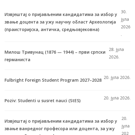
30.
Извјештај о пријављеним кандидатима за избор у
јула
звање доцента за ужу научну област Археологија
2026
(праисторијска, античка, средњовјековна)
.
28. јула
Милош Тривунац (1876 — 1944) – први српски
2026.
германиста
20. јула 2026.
Fulbright Foreign Student Program 2027–2028
20. јула 2026.
Poziv: Studenti u susret nauci (StES)
20.
Извјештај о пријављеним кандидатима за избор у
јула
звање ванредног професора или доцента, за ужу
202