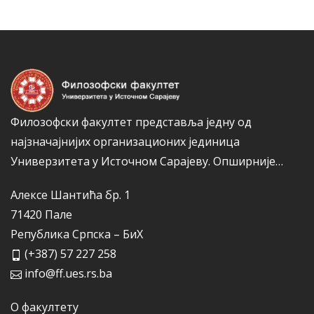
о
а
р
и
ј
е
Филозофски факултет представља једну од
најзначајнијих организационих јединица
Универзитета у Источном Сарајеву.
Опширније…
Алексе Шантића бр. 1
71420 Пале
Република Српска – БиХ
(+387) 57 227 258
info@ff.ues.rs.ba
О факултету