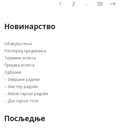
1
2
…
30
Новинарство
Обавјештења
Распоред предавања
Термини испита
Пријава испита
Одбране
–
Завршни радови
–
Мастер радови
–
Магистарски радови
–
Докторске тезе
Посљедње