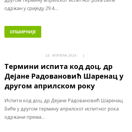
другом термину априлског испитног рока биће
одржан у сриједу 29.4….
ОПШИРНИЈЕ
23. АПРИЛА 2026. |
Термини испита код доц. др
Дејане Радовановић Шаренац у
другом априлском року
Испити код доц. др Дејане Радовановић Шаренац
биће у другом термину априлског испитног рока
одржани према…