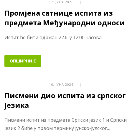
17. ЈУНА 2026. |
Промјена сатнице испита из
предмета Међународни односи
Испит ће бити одржан 22.6. у 12:00 часова.
ОПШИРНИЈЕ
16. ЈУНА 2026. |
Писмени дио испита из српског
језика
Писмени испит из предмета Српски језик 1 и Српски
језик 2 биће у првом термину јунско-јулског…