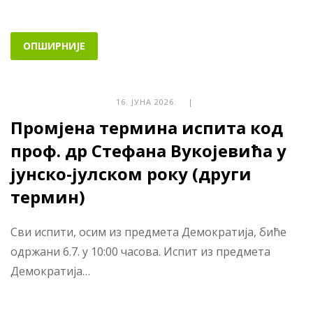
ОПШИРНИЈЕ
16. ЈУНА 2026. |
Промјена термина испита код
проф. др Стефана Вукојевића у
јунско-јулском року (други
термин)
Сви испити, осим из предмета Демократија, биће
одржани 6.7. у 10:00 часова. Испит из предмета
Демократија…