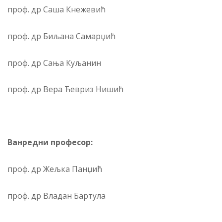
проф. др Саша Кнежевић
проф. др Биљана Самарџић
проф. др Сања Куљанин
проф. др Вера Ћевриз Нишић
Ванредни професор:
проф. др Жељка Панџић
проф. др Владан Бартула