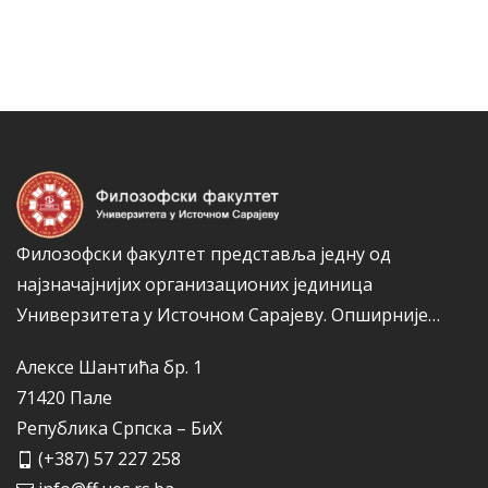
Филозофски факултет представља једну од
најзначајнијих организационих јединица
Универзитета у Источном Сарајеву.
Опширније…
Алексе Шантића бр. 1
71420 Пале
Република Српска – БиХ
(+387) 57 227 258