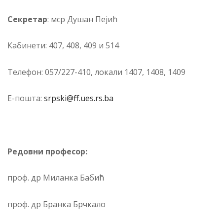
Се­кре­тар
: мср Душан Пејић
Ка­би­не­ти: 407, 408, 409 и 514
Те­ле­фон: 057/227-410, ло­ка­ли 1407, 1408, 1409
Е-по­шта:
srpski@ff.ues.rs.ba
Редовни професор:
проф. др Миланка Бабић
проф. др Бранка Брчкало