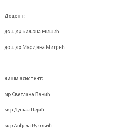
Доцент:
доц. др Биљана Мишић
доц. др Маријана Митрић
Виши асистент:
мр Светлана Панић
мср Душан Пејић
мср Анђела Вуковић