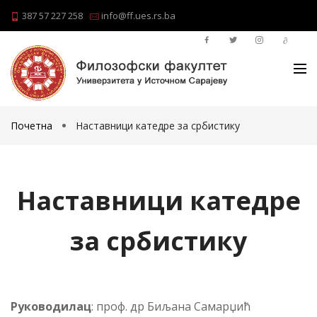
387 57 227 258
info@ff.ues.rs.ba
Почетна
Наставници катедре за србистику
Наставници катедре
за србистику
Ру­ко­во­ди­лац
: проф. др Биљана Самарџић