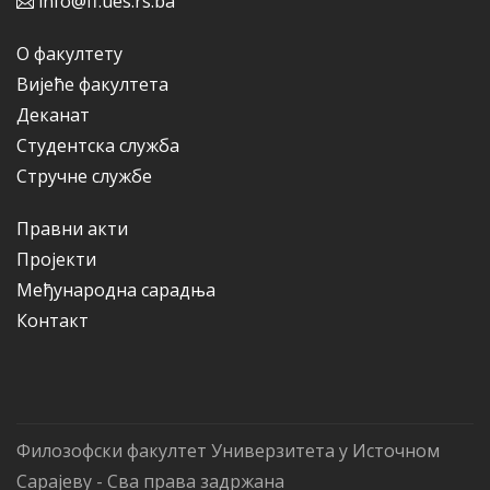
info@ff.ues.rs.ba
О факултету
Вијеће факултета
Деканат
Студентска служба
Стручне службе
Правни акти
Пројекти
Међународна сарадња
Контакт
Филозофски факултет Универзитета у Источном
Сарајеву - Сва права задржана