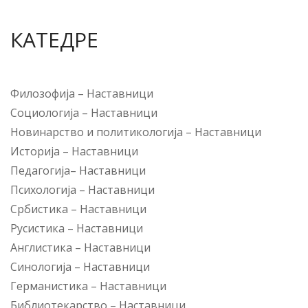
КАТЕДРЕ
Филозофија
–
Наставници
Социологија
–
Наставници
Новинарство и политикологија
–
Наставници
Историја
–
Наставници
Педагогија
–
Наставници
Психологија
–
Наставници
Србистика
–
Наставници
Русистика
–
Наставници
Англистика
–
Наставници
Синологија
–
Наставници
Германистика
–
Наставници
Библиотекарство
–
Наставници