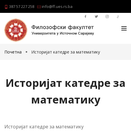
387 57 227 258
info@ff.ues.rs.ba
Почетна
Историјат катедре за математику
Историјат катедре за
математику
Историјат катедре за математику