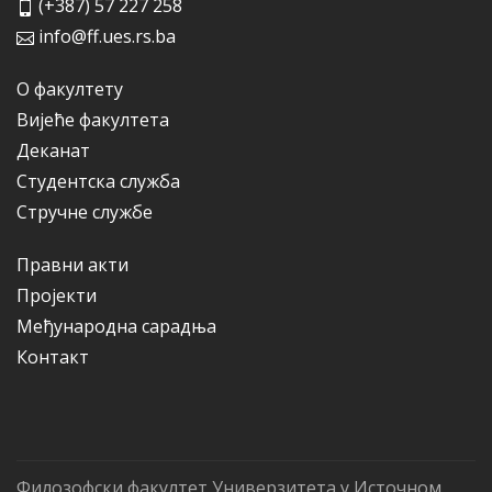
(+387) 57 227 258
info@ff.ues.rs.ba
О факултету
Вијеће факултета
Деканат
Студентска служба
Стручне службе
Правни акти
Пројекти
Међународна сарадња
Контакт
Филозофски факултет Универзитета у Источном