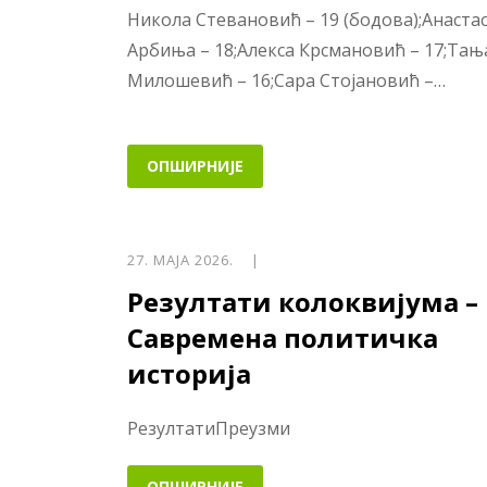
Никола Стевановић – 19 (бодова);Анастас
Арбиња – 18;Алекса Крсмановић – 17;Тањ
Милошевић – 16;Сара Стојановић –…
ОПШИРНИЈЕ
27. МАЈА 2026. |
Резултати колоквијума –
Савремена политичка
историја
РезултатиПреузми
ОПШИРНИЈЕ