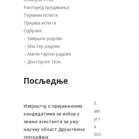
Распоред предавања
Термини испита
Пријава испита
Одбране
–
Завршни радови
–
Мастер радови
–
Магистарски радови
–
Докторске тезе
.
Посљедње
5.
Извјештај о пријављеним
авг
кандидатима за избор у
уст
звање асистента за ужу
а
научну област Друштвена
202
географија