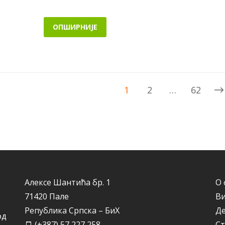
ОПШИРНИЈЕ
1
2
…
62
Алексе Шантића бр. 1
О 
71420 Пале
Ви
Република Српска – БиХ
Д
од
(+387) 57 227 258
Ст