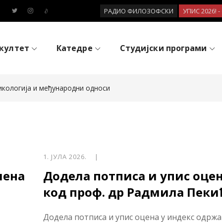
РАДИО ФИЛОЗОФСКИ
УПИС 2026! 
култет
Катедре
Студијски програми
икологија и међународни односи
1. ЈУЛА 2026. |
мена
Додела потписа и упис оце
код проф. др Радмила Пеки
Додела потписа и упис оцена у индекс одрж