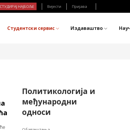
- СТУДИРАЈ НАЈБОЉЕ
Вијести
Пријава
Студентски сервис
Издаваштво
Нау
Политикологија и
међународни
на
односи
ћа
аће
Обавјештења