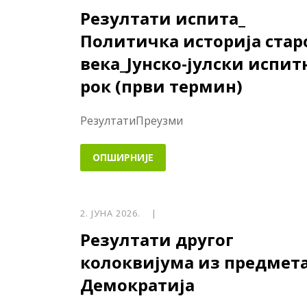
Резултати испита_
Политичка историја стар
века_Јунско-јулски испит
рок (први термин)
РезултатиПреузми
ОПШИРНИЈЕ
2. ЈУНА 2026. |
Резултати другог
колоквијума из предмет
Демократија