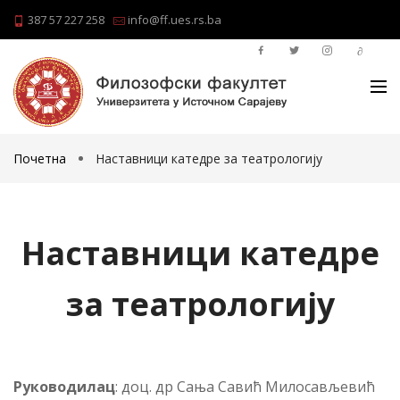
387 57 227 258
info@ff.ues.rs.ba
Почетна
Наставници катедре за театрологију
Наставници катедре
за театрологију
Ру­ко­во­ди­лац
: доц. др Сања Савић Милосављевић