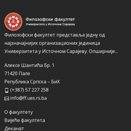
Филозофски факултет представља једну од
најзначајнијих организационих јединица
Универзитета у Источном Сарајеву.
Опширније…
Алексе Шантића бр. 1
71420 Пале
Република Српска – БиХ
(+387) 57 227 258
info@ff.ues.rs.ba
О факултету
Вијеће факултета
Деканат