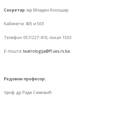
Се­кре­тар
: мр Младен Кокошар
Ка­би­не­ти: 405 и 503
Те­ле­фон: 057/227-410, ло­ка­л 1503
Е-по­шта:
teatrologija@ff.ues.rs.ba
Редовни професор:
проф. др Раде Симовић