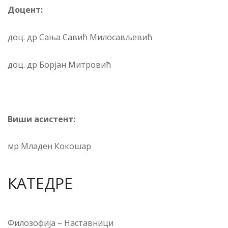
Доцент:
доц. др Сања Савић Милосављевић
доц. др Борјан Митровић
Виши асистент:
мр Младен Кокошар
КАТЕДРЕ
Филозофија
–
Наставници