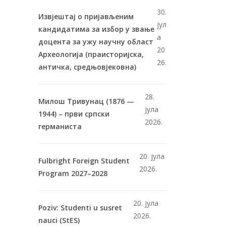
30.
Извјештај о пријављеним
јул
кандидатима за избор у звање
а
доцента за ужу научну област
20
Археологија (праисторијска,
26.
античка, средњовјековна)
28.
Милош Тривунац (1876 —
јула
1944) – први српски
2026.
германиста
20. јула
Fulbright Foreign Student
2026.
Program 2027–2028
20. јула
Poziv: Studenti u susret
2026.
nauci (StES)