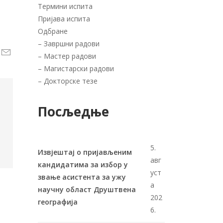
Термини испита
Пријава испита
Одбране
–
Завршни радови
–
Мастер радови
–
Магистарски радови
–
Докторске тезе
Посљедње
5.
Извјештај о пријављеним
авг
кандидатима за избор у
уст
звање асистента за ужу
а
научну област Друштвена
202
географија
6.