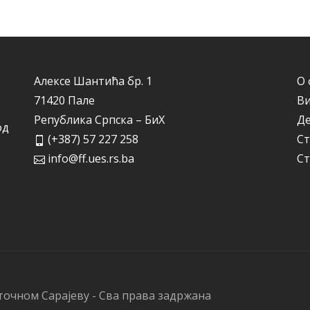
Алексе Шантића бр. 1
О 
71420 Пале
Ви
Република Српска – БиХ
Д
од
(+387) 57 227 258
Ст
info@ff.ues.rs.ba
Ст
точном Сарајеву - Сва права задржана