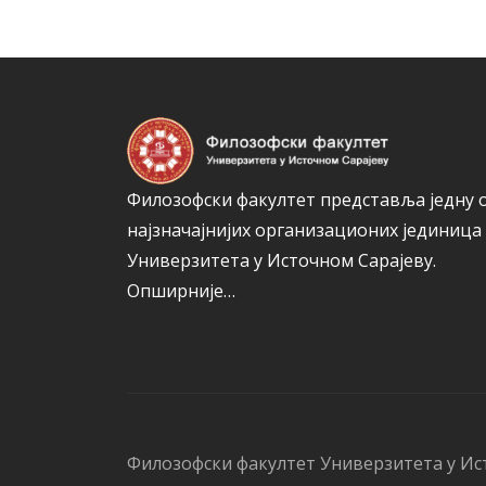
Филозофски факултет представља једну 
најзначајнијих организационих јединица
Универзитета у Источном Сарајеву.
Опширније…
Филозофски факултет Универзитета у Ис