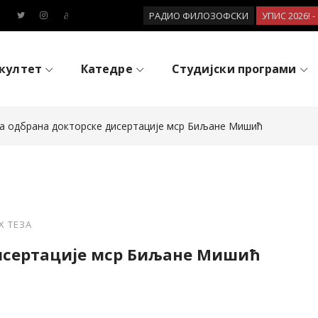
РАДИО ФИЛОЗОФСКИ
УПИС 2026! 
култет
Катедре
Студијски програми
на одбрана докторске дисертације мср Биљане Мишић
Х ТЕЗА
дисертације мср Биљане Мишић