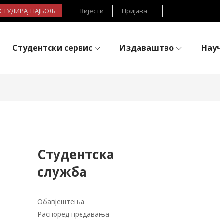
- СТУДИРАЈ НАЈБОЉЕ
Вијести
Пријава
Студентски сервис
Издаваштво
Нау
Студентска
служба
Обавјештења
Распоред предавања