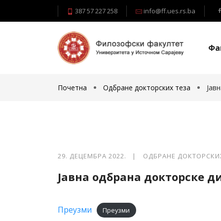
387 57 227 258
info@ff.ues.rs.ba
Фа
Почетна
Одбране докторских теза
Јав
29. ДЕЦЕМБРА 2022. |
ОДБРАНЕ ДОКТОРСКИ
Јавна одбрана докторске 
Преузми
Преузми