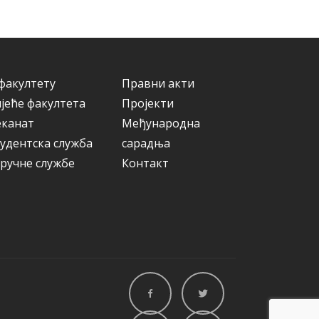
и
ј
е
факултету
Правни акти
јеће факултета
Пројекти
еканат
Међународна
удентска служба
сарадња
ручне службе
Контакт