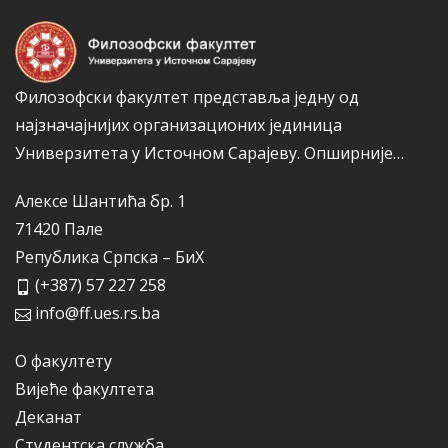
ј
е
Филозофски факултет представља једну од
најзначајнијих организационих јединица
Универзитета у Источном Сарајеву.
Опширније…
Алексе Шантића бр. 1
71420 Пале
Република Српска – БиХ
(+387) 57 227 258
info@ff.ues.rs.ba
О факултету
Вијеће факултета
Деканат
Студентска служба