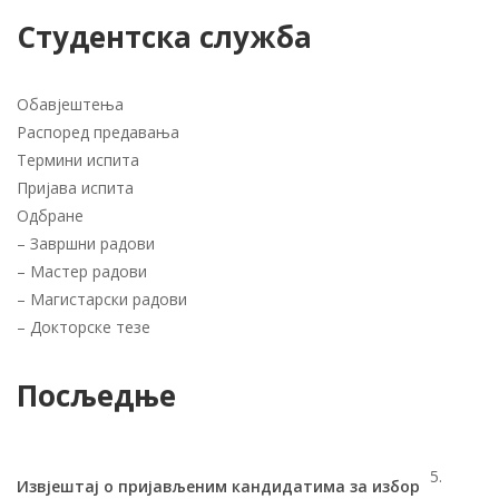
Студентска служба
Обавјештења
Распоред предавања
Термини испита
Пријава испита
Одбране
–
Завршни радови
–
Мастер радови
–
Магистарски радови
–
Докторске тезе
Посљедње
5.
Извјештај о пријављеним кандидатима за избор