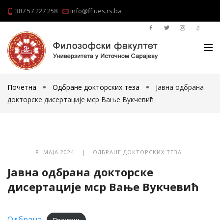
387 57 227 258
info@ff.ues.rs.ba
Почетна
Одбране докторских теза
Јавна одбрана
докторске дисертације мср Вање Вукчевић
8. МАЈА 2024. |
ОДБРАНЕ ДОКТОРСКИХ ТЕЗА
Јавна одбрана докторске
дисертације мср Вање Вукчевић
Одбрана