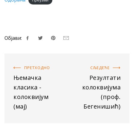
Преузми
Објави:
ПРЕТХОДНO
СЉЕДЕЋE
Њемачка
Резултати
класика -
колоквијума
колоквијум
(проф.
(мај)
Бегенишић)