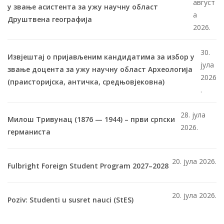
август
у звање асистента за ужу научну област
а
Друштвена географија
2026.
30.
Извјештај о пријављеним кандидатима за избор у
јула
звање доцента за ужу научну област Археологија
2026
(праисторијска, античка, средњовјековна)
.
28. јула
Милош Тривунац (1876 — 1944) – први српски
2026.
германиста
20. јула 2026.
Fulbright Foreign Student Program 2027–2028
20. јула 2026.
Poziv: Studenti u susret nauci (StES)