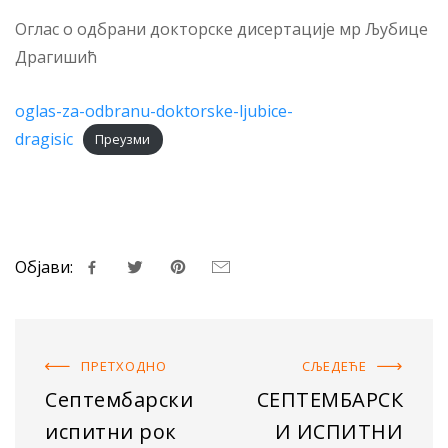
Оглас о одбрани докторске дисертације мр Љубице
Драгишић
oglas-za-odbranu-doktorske-ljubice-
dragisic
Преузми
Објави:
ПРЕТХОДНO
СЉЕДЕЋE
Септембарски
СЕПТЕМБАРСК
испитни рок
И ИСПИТНИ