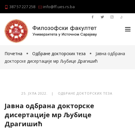
387 57 227 258
info@ff.ues.rs.ba
Почетна
Одбране докторских теза
Јавна одбрана
докторске дисертације мр Љубице Драгишић
25. ЈУЛА 2022. |
ОДБРАНЕ ДОКТОРСКИХ ТЕЗА
Јавна одбрана докторске
дисертације мр Љубице
Драгишић