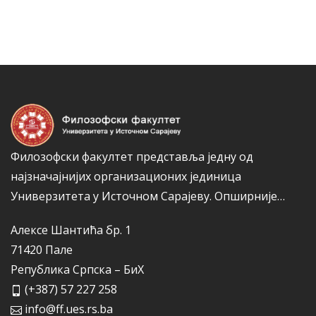
е
а
г
к
о
а
р
и
ј
е
Филозофски факултет представља једну од
најзначајнијих организационих јединица
Универзитета у Источном Сарајеву.
Опширније…
Алексе Шантића бр. 1
71420 Пале
Република Српска – БиХ
(+387) 57 227 258
info@ff.ues.rs.ba