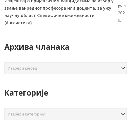
Извјештај о пријављеним кандидатима за избор у
јула
звање ванредног професора или доцента, за ужу
202
научну област Специфичне књижевности
6.
(Англистика)
Архива чланака
А
р
х
и
Категорије
в
а
ч
К
л
а
а
т
н