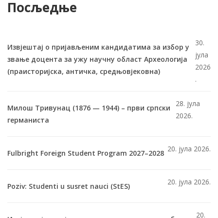
Посљедње
30.
Извјештај о пријављеним кандидатима за избор у
јула
звање доцента за ужу научну област Археологија
2026
(праисторијска, античка, средњовјековна)
.
28. јула
Милош Тривунац (1876 — 1944) – први српски
2026.
германиста
20. јула 2026.
Fulbright Foreign Student Program 2027–2028
20. јула 2026.
Poziv: Studenti u susret nauci (StES)
20.