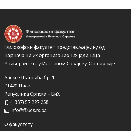
а
р
и
ј
е
Филозофски факултет представља једну од
најзначајнијих организационих јединица
Универзитета у Источном Сарајеву.
Опширније…
Алексе Шантића бр. 1
71420 Пале
Република Српска – БиХ
(+387) 57 227 258
info@ff.ues.rs.ba
О факултету