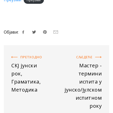
Преузми
Објави:
ПРЕТХОДНO
СЉЕДЕЋE
СКЈ јунски
Мастер -
рок,
термини
Граматика,
испита у
Методика
јунско/јулском
испитном
року