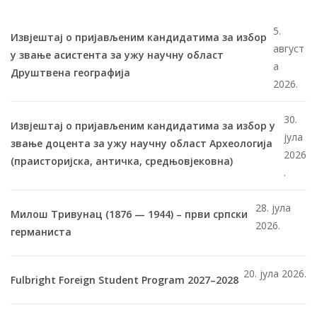
5.
Извјештај о пријављеним кандидатима за избор
август
у звање асистента за ужу научну област
а
Друштвена географија
2026.
30.
Извјештај о пријављеним кандидатима за избор у
јула
звање доцента за ужу научну област Археологија
2026
(праисторијска, античка, средњовјековна)
.
28. јула
Милош Тривунац (1876 — 1944) – први српски
2026.
германиста
20. јула 2026.
Fulbright Foreign Student Program 2027–2028