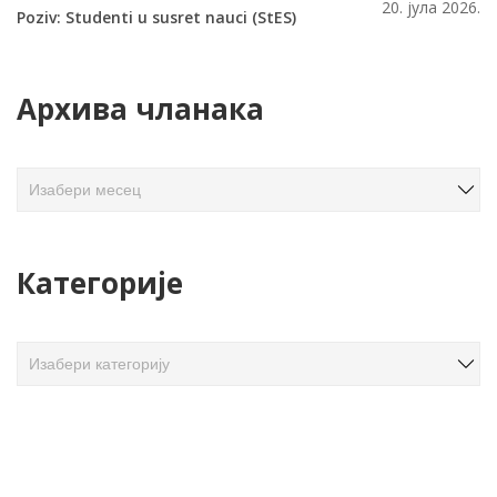
20. јула 2026.
Poziv: Studenti u susret nauci (StES)
Архива чланака
А
р
х
и
Категорије
в
а
ч
К
л
а
а
т
н
е
а
г
к
о