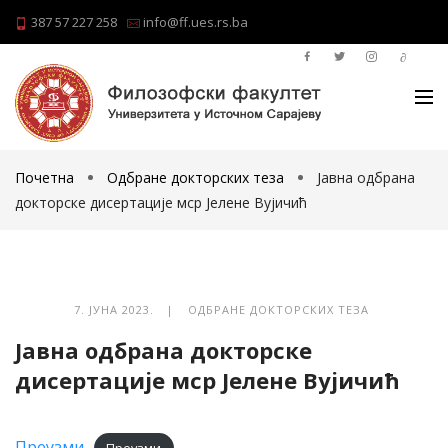
387 57 227 258
info@ff.ues.rs.ba
Почетна
Одбране докторских теза
Јавна одбрана
докторске дисертације мср Јелене Вујичић
7. ЈУНА 2023. |
ОДБРАНЕ ДОКТОРСКИХ ТЕЗА
Јавна одбрана докторске
дисертације мср Јелене Вујичић
Преузми