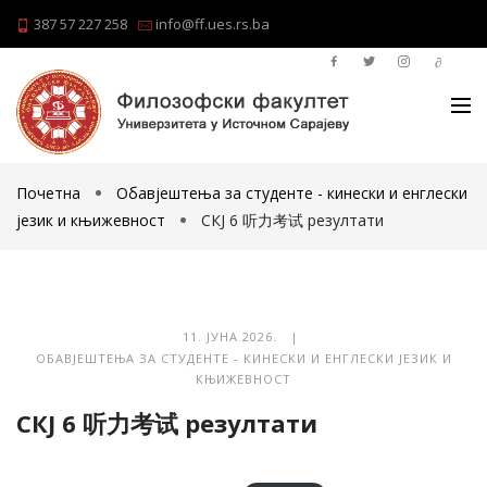
387 57 227 258
info@ff.ues.rs.ba
Почетна
Обавјештења за студенте - кинески и енглески
језик и књижевност
СКЈ 6 听力考试 резултати
11. ЈУНА 2026. |
ОБАВЈЕШТЕЊА ЗА СТУДЕНТЕ - КИНЕСКИ И ЕНГЛЕСКИ ЈЕЗИК И
КЊИЖЕВНОСТ
СКЈ 6 听力考试 резултати