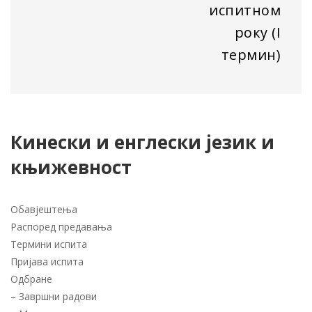
испитном
року (I
термин)
Кинески и енглески језик и
књижевност
Обавјештења
Распоред предавања
Термини испита
Пријава испита
Одбране
–
Завршни радови