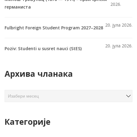
2026.
германиста
20. јула 2026.
Fulbright Foreign Student Program 2027–2028
20. јула 2026.
Poziv: Studenti u susret nauci (StES)
Архива чланака
А
р
х
и
Категорије
в
а