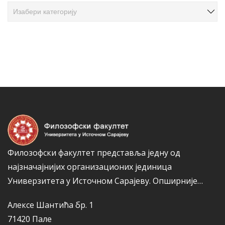
ч
К
л
а
а
т
н
е
а
г
к
о
а
р
и
ј
е
Филозофски факултет представља једну од
најзначајнијих организационих јединица
Универзитета у Источном Сарајеву.
Опширније…
Алексе Шантића бр. 1
71420 Пале