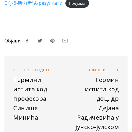
СКЈ-6-听力考试-резултати
Преузми
Објави:
ПРЕТХОДНO
СЉЕДЕЋE
Термини
Термин
испита код
испита код
професора
доц. др
Синише
Дејана
Минића
Радичевића у
jунско-јулском