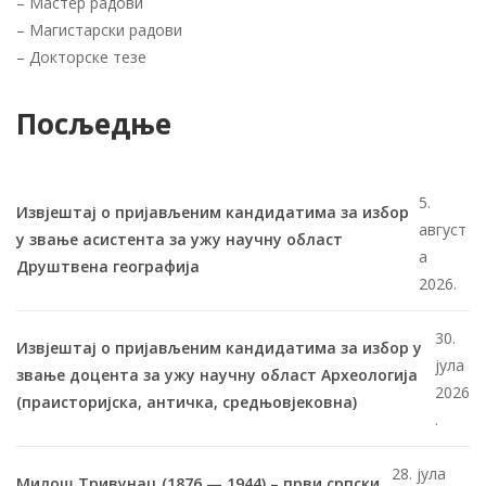
–
Мастер радови
–
Магистарски радови
–
Докторске тезе
Посљедње
5.
Извјештај о пријављеним кандидатима за избор
август
у звање асистента за ужу научну област
а
Друштвена географија
2026.
30.
Извјештај о пријављеним кандидатима за избор у
јула
звање доцента за ужу научну област Археологија
2026
(праисторијска, античка, средњовјековна)
.
28. јула
Милош Тривунац (1876 — 1944) – први српски