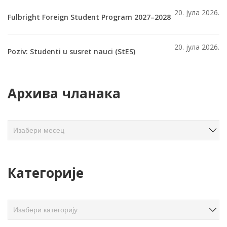
20. јула 2026.
Fulbright Foreign Student Program 2027–2028
20. јула 2026.
Poziv: Studenti u susret nauci (StES)
Архива чланака
А
р
х
и
Категорије
в
а
ч
К
л
а
а