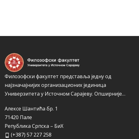
т
н
е
а
г
к
о
а
р
и
ј
е
Филозофски факултет представља једну од
најзначајнијих организационих јединица
Универзитета у Источном Сарајеву.
Опширније…
Алексе Шантића бр. 1
71420 Пале
Република Српска – БиХ
(+387) 57 227 258