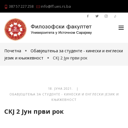
387 57 227 258
info@ff.ues.rs.ba
Почетна
Обавјештења за студенте - кинески и енглески
језик и књижевност
СКЈ 2 Јун први рок
18. ЈУНА 2021. |
ОБАВЈЕШТЕЊА ЗА СТУДЕНТЕ - КИНЕСКИ И ЕНГЛЕСКИ ЈЕЗИК И
КЊИЖЕВНОСТ
СКЈ 2 Јун први рок