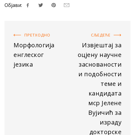
Објави:
ПРЕТХОДНO
СЉЕДЕЋE
Морфологија
Извјештај за
енглеског
оцјену научне
језика
заснованости
и пoдобности
теме и
кандидата
мср Јелене
Вујичић за
израду
докторске