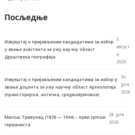
Посљедње
5.
Извјештај о пријављеним кандидатима за избор
август
у звање асистента за ужу научну област
а
Друштвена географија
2026.
30.
Извјештај о пријављеним кандидатима за избор у
јула
звање доцента за ужу научну област Археологија
2026
(праисторијска, античка, средњовјековна)
.
28. јула
Милош Тривунац (1876 — 1944) – први српски
2026.
германиста