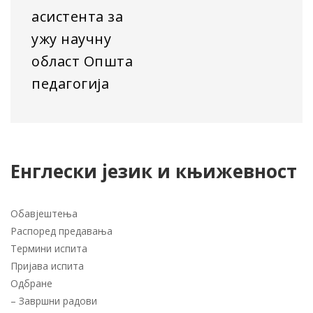
асистента за
ужу научну
област Општа
педагогија
Енглески језик и књижевност
Обавјештења
Распоред предавања
Термини испита
Пријава испита
Одбране
–
Завршни радови