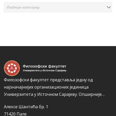
ч
К
л
а
а
т
н
е
а
г
к
о
а
р
и
ј
е
Филозофски факултет представља једну од
најзначајнијих организационих јединица
Универзитета у Источном Сарајеву.
Опширније…
Алексе Шантића бр. 1
71420 Пале