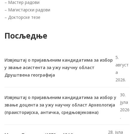
–
Мастер радови
–
Магистарски радови
–
Докторске тезе
Посљедње
5.
Извјештај о пријављеним кандидатима за избор
август
у звање асистента за ужу научну област
а
Друштвена географија
2026.
30.
Извјештај о пријављеним кандидатима за избор у
јула
звање доцента за ужу научну област Археологија
2026
(праисторијска, античка, средњовјековна)
.
28. јула