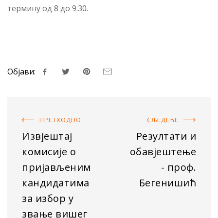
термину од 8 до 9.30.
Објави:
ПРЕТХОДНO
СЉЕДЕЋE
Извјештај
Резултати и
комисије о
обавјештење
пријављеним
- проф.
кандидатима
Бегенишић
за избор у
звање вишег