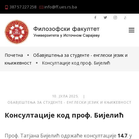
387 57 227 258
info@ff.ues.rs.ba
Почетна
Обавјештења за студенте - енглески језик и
књижевност
Консултације код проф. Бијелић
10. ЈУЛА 2025. |
ОБАВЈЕШТЕЊА ЗА СТУДЕНТЕ - ЕНГЛЕСКИ ЈЕЗИК И КЊИЖЕВНОСТ
Консултације код проф. Бијелић
Проф. Татјана Бијелић одржаће консултације
14.7
. у