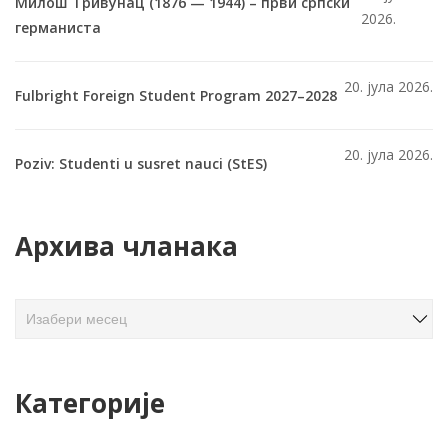
Милош Тривунац (1876 — 1944) – први српски
2026.
германиста
20. јула 2026.
Fulbright Foreign Student Program 2027–2028
20. јула 2026.
Poziv: Studenti u susret nauci (StES)
Архива чланака
А
р
х
и
Категорије
в
а