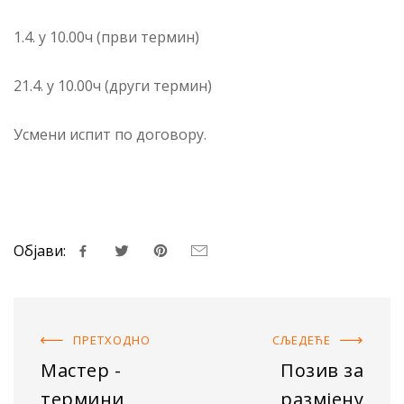
1.4. у 10.00ч (први термин)
21.4. у 10.00ч (други термин)
Усмени испит по договору.
Објави:
ПРЕТХОДНO
СЉЕДЕЋE
Мастер -
Позив за
термини
размјену