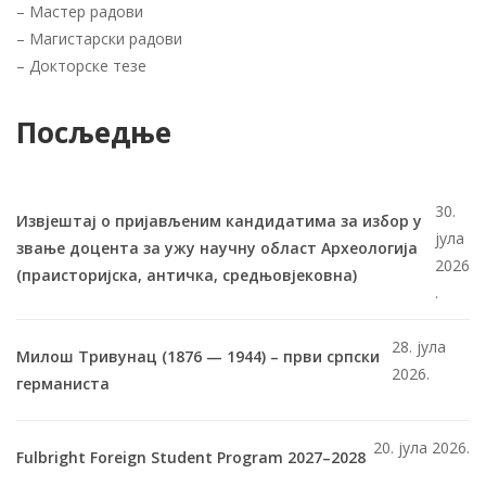
–
Мастер радови
–
Магистарски радови
–
Докторске тезе
Посљедње
30.
Извјештај о пријављеним кандидатима за избор у
јула
звање доцента за ужу научну област Археологија
2026
(праисторијска, античка, средњовјековна)
.
28. јула
Милош Тривунац (1876 — 1944) – први српски
2026.
германиста
20. јула 2026.
Fulbright Foreign Student Program 2027–2028