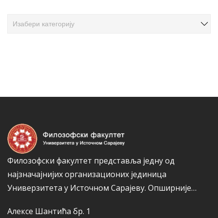
а
ч
К
л
а
а
т
н
е
а
г
к
о
а
р
и
ј
е
Филозофски факултет представља једну од
најзначајнијих организационих јединица
Универзитета у Источном Сарајеву.
Опширније…
Алексе Шантића бр. 1