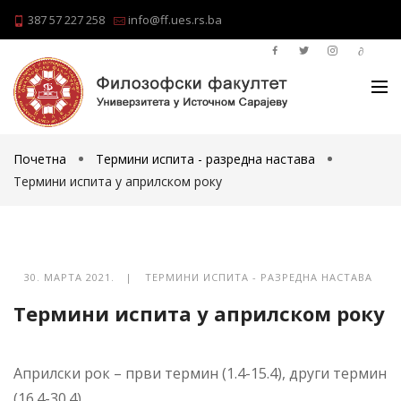
387 57 227 258
info@ff.ues.rs.ba
Почетна
Термини испита - разредна настава
Термини испита у априлском року
30. МАРТА 2021. |
ТЕРМИНИ ИСПИТА - РАЗРЕДНА НАСТАВА
Термини испита у априлском року
Априлски рок – први термин (1.4-15.4), други термин
(16.4-30.4)