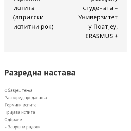
испита
студената –
(априлски
Универзитет
испитни рок)
у Поатјеу,
ERASMUS +
Разредна настава
Обавјештења
Распоред предавања
Термини испита
Пријава испита
Одбране
–
Завршни радови