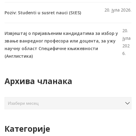
20. јула 2026.
Poziv: Studenti u susret nauci (StES)
20.
Извјештај о пријављеним кандидатима за избор у
јула
звање ванредног професора или доцента, за ужу
202
научну област Специфичне књижевности
6.
(Англистика)
Архива чланака
А
р
х
и
Категорије
в