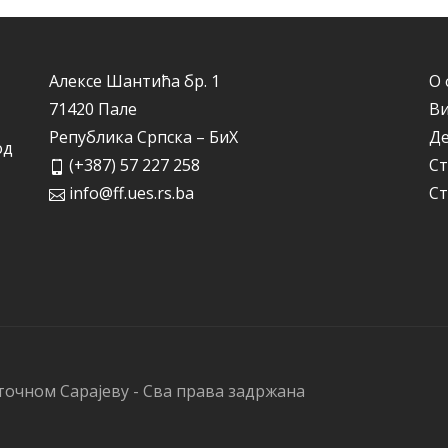
Алексе Шантића бр. 1
О 
71420 Пале
Ви
Република Српска – БиХ
Д
од
(+387) 57 227 258
Ст
info@ff.ues.rs.ba
Ст
точном Сарајеву - Сва права задржана