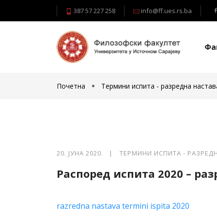
387 57 227 258
info@ff.ues.rs.ba
Фа
Почетна
Термини испита - разредна настав
20. ЈУНА 2020. |
ТЕРМИНИ ИСПИТА - РАЗРЕД
Распоред испита 2020 – ра
razredna nastava termini ispita 2020