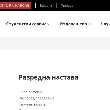
- СТУДИРАЈ НАЈБОЉЕ
Вијести
Пријава
Студентски сервис
Издаваштво
Нау
Разредна настава
Обавјештења
Распоред предавања
Термини испита