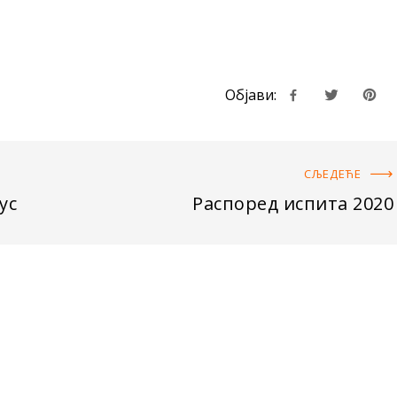
Објави:
СЉЕДЕЋE
ус
Распоред испита 2020