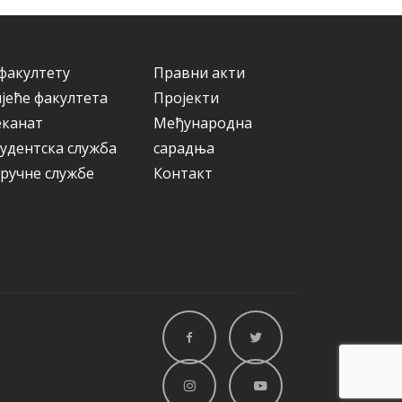
ј
е
факултету
Правни акти
јеће факултета
Пројекти
еканат
Међународна
удентска служба
сарадња
ручне службе
Контакт