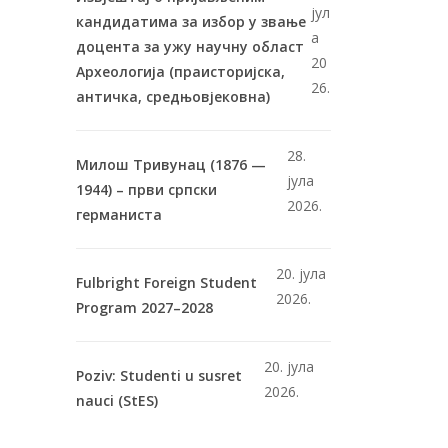
јул
кандидатима за избор у звање
а
доцента за ужу научну област
20
Археологија (праисторијска,
26.
античка, средњовјековна)
28.
Милош Тривунац (1876 —
јула
1944) – први српски
2026.
германиста
20. јула
Fulbright Foreign Student
2026.
Program 2027–2028
20. јула
Poziv: Studenti u susret
2026.
nauci (StES)