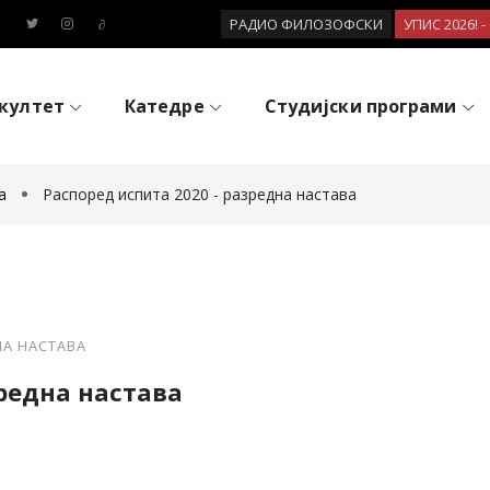
РАДИО ФИЛОЗОФСКИ
УПИС 2026! 
култет
Катедре
Студијски програми
а
Распоред испита 2020 - разредна настава
НА НАСТАВА
зредна настава