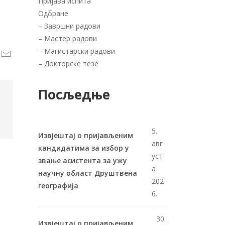
Пријава испита
Одбране
–
Завршни радови
–
Мастер радови
–
Магистарски радови
–
Докторске тезе
Посљедње
5.
Извјештај о пријављеним
авг
кандидатима за избор у
уст
звање асистента за ужу
а
научну област Друштвена
202
географија
6.
30.
Извјештај о пријављеним