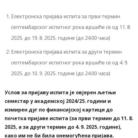
Електронска пријава испита за први термин
септембарског испитног рока вршиће се од 11. 8.
2025. до 19. 8. 2025. године (до 24.00 часа)
Електронска пријава испита за други термин
септембарског испитног рока вршиће се од 4. 9.
2025. до 10. 9. 2025. године (до 24.00 часа)
Услов за пријаву испита је овјерен љетњи
семестар у академској 2024/25. години и
измирен дуг по финансијској картици до
почетка пријаве испита (за први термин до 11. 8.
2025, а за други термин до 4. 9. 2025. године),
како им не би била онемогућена пријава.