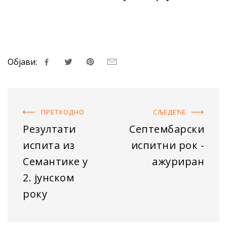
Објави:
ПРЕТХОДНO
СЉЕДЕЋE
Резултати
Септембарски
испита из
испитни рок -
Семантике у
ажуриран
2. јунском
року