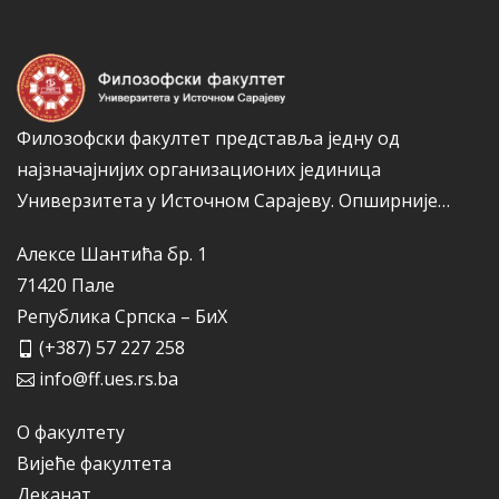
и
ј
е
Филозофски факултет представља једну од
најзначајнијих организационих јединица
Универзитета у Источном Сарајеву.
Опширније…
Алексе Шантића бр. 1
71420 Пале
Република Српска – БиХ
(+387) 57 227 258
info@ff.ues.rs.ba
О факултету
Вијеће факултета
Деканат