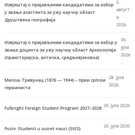
5.
Извјештај о пријављеним кандидатима за избор
август
у звање асистента за ужу научну област
а
Друштвена географија
2026.
30.
Извјештај о пријављеним кандидатима за избор у
јула
звање доцента за ужу научну област Археологија
2026
(праисторијска, античка, средњовјековна)
.
28. јула
Милош Тривунац (1876 — 1944) – први српски
2026.
германиста
20. јула 2026.
Fulbright Foreign Student Program 2027–2028
20. јула 2026.
Poziv: Studenti u susret nauci (StES)