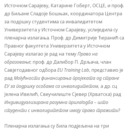
Источном Сарајеву, Катарине Гоберт, ОСЦЕ, и проф.
др Биљане Сладоје Бошњак, координатора Центра
за подршку студентима са инвалидитетом
Универзитета у Источном Сарајеву, услиједила су
пленарна излагања. Проф. др Димитрије Ћеранић са
Правног факултета Универзитета у Источном
Сарајеву излагао је рад на тему
Право на
образовање
; проф. др Далибор П. Дрљача, члан
Савјетодавног одбора
EU Training Lab
, представио је
рад
Могућности финансирања пројеката од стране
ЕУ за подршку особама са инвалидитетом
,
а др. сц
Јелена Ивелић, Свеучилиште Сјевер (Хрватска) рад
Индивидуализирана разумна прилагодба – што
студенти с инвалидитетом имају право тражити
?
Пленарна излагања су била подјељена на три