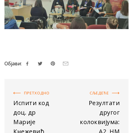
Објави:
ПРЕТХОДНO
СЉЕДЕЋE
Испити код
Резултати
доц. др
другог
Марије
колоквијума:
Кнежевић
А2, НМ