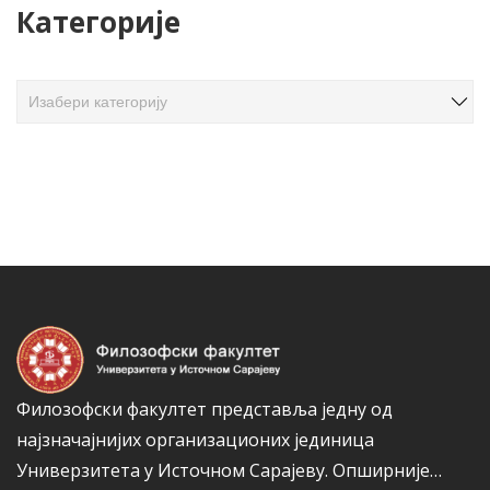
Категорије
в
а
ч
К
л
а
а
т
н
е
а
г
к
о
а
р
и
ј
е
Филозофски факултет представља једну од
најзначајнијих организационих јединица
Универзитета у Источном Сарајеву.
Опширније…