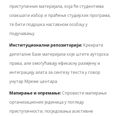
приступачних материјала, која ће студентима
олакшати избор и праћење студијских програма,
те бити подршка наставном особљу у
подучавању.
Институционални репозиторији:
Креирати
дигиталне базе материјала које штите ауторска
права, али омогућавају ефикасну размјену и
интеграцију алата за синтезу текста у говор
унутар Мреже центара.
Мапирање и опремање:
Спровести мапирање
организационих јединица у погледу
приступачности, посједовања асистивне