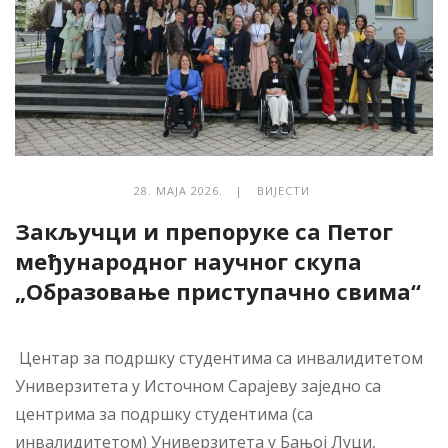
28. МАЈА 2026. |
ВИЈЕСТИ
Закључци и препоруке са Петог
међународног научног скупа
„Образовање приступачно свима“
Центар за подршку студентима са инвалидитетом
Универзитета у Источном Сарајеву заједно са
центрима за подршку студентима (са
инвалидитетом) Универзитета у Бањој Луци,