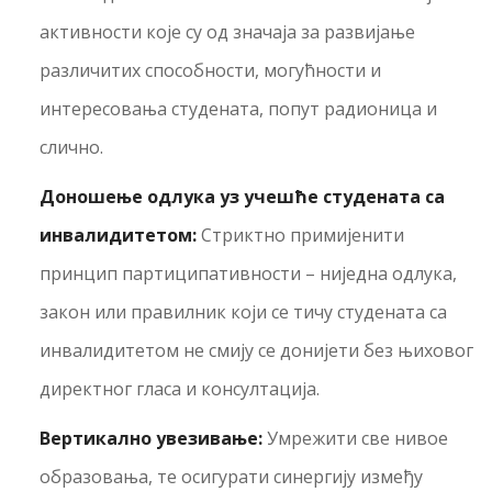
активности које су од значаја за развијање
различитих способности, могућности и
интересовања студената, попут радионица и
слично.
Доношење одлука уз учешће
студената са
инвалидитетом
:
Стриктно примијенити
принцип партиципативности – ниједна одлука,
закон или правилник који се тичу студената са
инвалидитетом не смију се донијети без њиховог
директног гласа и консултација.
Вертикално увезивање:
Умрежити све нивое
образовања, те осигурати синергију између