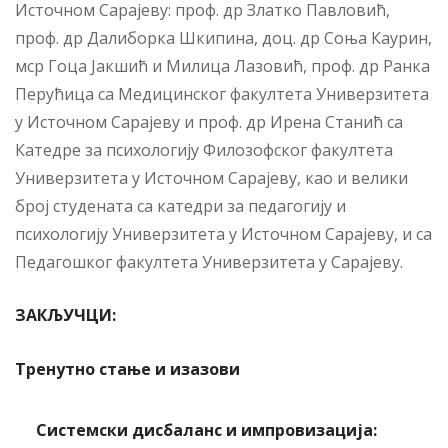
Источном Сарајеву: проф. др Златко Павловић,
проф. др Далиборка Шкипина, доц. др Соња Каурин,
мср Гоца Јакшић и Милица Лазовић, проф. др Ранка
Перућица са Медицинског факултета Универзитета
у Источном Сарајеву и проф. др Ирена Станић са
Катедре за психологију Филозофског факултета
Универзитета у Источном Сарајеву, као и велики
број студената са катедри за педагогију и
психологију Универзитета у Источном Сарајеву, и са
Педагошког факултета Универзитета у Сарајеву.
ЗАКЉУЧЦИ
:
Тренутно стање и изазови
Системски дисбаланс и импровизација: