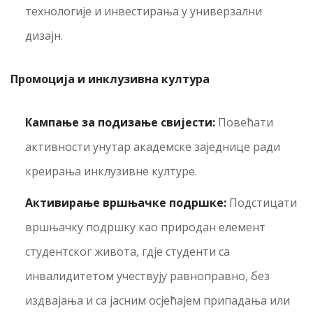
технологије и инвестирања у универзални
дизајн.
Промоција и инклузивна култура
Кампање за подизање свијести:
Повећати
активности унутар академске заједнице ради
креирања инклузивне културе.
Активирање вршњачке подршке:
Подстицати
вршњачку подршку као природан елемент
студентског живота, гдје студенти са
инвалидитетом учествују равноправно, без
издвајања и са јасним осјећајем припадања или