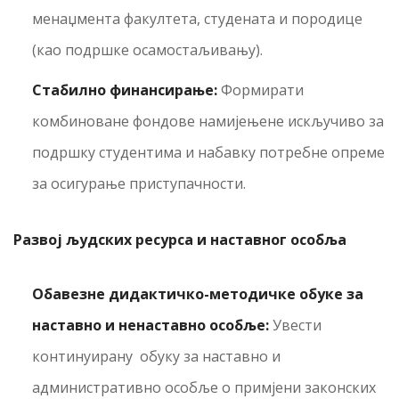
менаџмента факултета, студената и породице
(као подршке осамостаљивању).
Стабилно финансирање:
Формирати
комбиноване фондове намијењене искључиво за
подршку студентима и набавку потребне опреме
за осигурање приступачности.
Развој људских ресурса и наставног особља
Обавезне дидактичко-методичке обуке за
наставно и ненаставно особље:
Увести
континуирану обуку за наставно и
административно особље о примјени законских