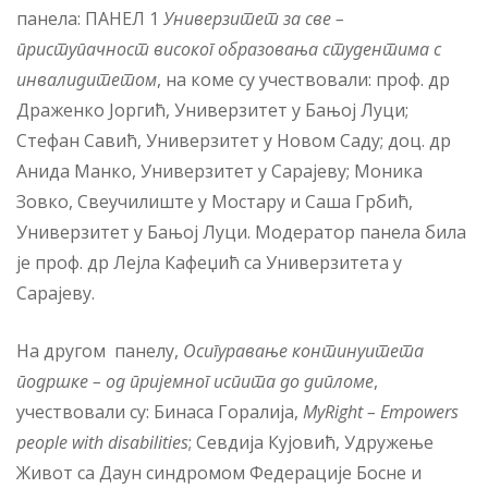
панела: ПАНЕЛ 1
Универзитет
за све –
приступачност високог образовања студентима с
инвалидитетом
, на коме су учествовали: проф. др
Драженко Јоргић, Универзитет у Бањој Луци;
Стефан Савић, Универзитет у Новом Саду; доц. др
Анида Манко, Универзитет у Сарајеву; Моника
Зовко, Свеучилиште у Мостару и Саша Грбић,
Универзитет у Бањој Луци. Модератор панела била
је проф. др Лејла Кафеџић са Универзитета у
Сарајеву.
На другом панелу,
Осигуравање континуитета
подршке – од пријемног испита до дипломе
,
учествовали су: Бинаса Горалија,
MyRight – Empowers
people with disabilities
; Севдија Кујовић, Удружење
Живот са Даун синдромом Федерације Босне и