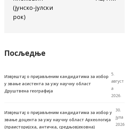
(јунско-јулски
рок)
Посљедње
5.
Извјештај о пријављеним кандидатима за избор
август
у звање асистента за ужу научну област
а
Друштвена географија
2026.
30.
Извјештај о пријављеним кандидатима за избор у
јула
звање доцента за ужу научну област Археологија
2026
(праисторијска, античка, средњовјековна)