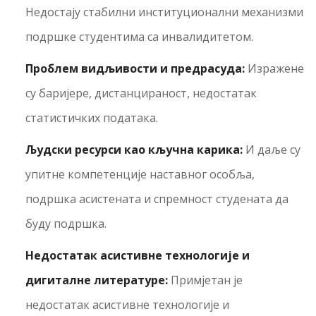
Недостају стабилни институционални механизми
подршке студентима са инвалидитетом.
Проблем видљивости и предрасуда:
Изражене
су баријере, дистанцираност, недостатак
статистичких података.
Људски ресурси као кључна карика:
И даље су
упитне компетенције наставног особља,
подршка асистената и спремност студената да
буду подршка.
Недостатак асистивне технологије и
дигиталне литературе:
Примјетан је
недостатак асистивне технологије и