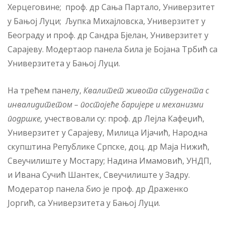
Херцеговине; проф. др Сања Партало, Универзитет
у Бањој Луци; Љупка Михајловска, Универзитет у
Београду и проф. др Сандра Бјелан, Универзитет у
Сарајеву. Модертаор панела била је Бојана Трбић са
Универзитета у Бањој Луци.
На трећем панелу,
Квалитет живота студената с
инвалидитетом – постојеће баријере и механизми
подршке
,
учествовали су: проф. др Лејла Кафеџић,
Универзитет у Сарајеву, Милица Ијачић, Народна
скупштина Републике Српске, доц. др Маја Нижић,
Свеучилиште у Мостару; Надина Имамовић, УНДП,
и Ивана Сучић Шантек, Свеучилиште у Задру.
Модератор панела био је проф. др Драженко
Јоргић, са Универзитета у Бањој Луци.