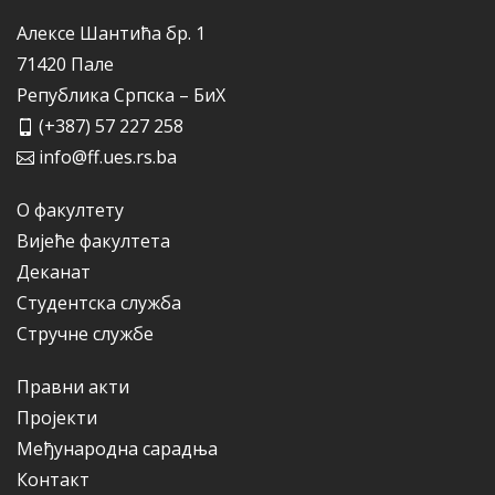
Алексе Шантића бр. 1
71420 Пале
Република Српска – БиХ
(+387) 57 227 258
info@ff.ues.rs.ba
О факултету
Вијеће факултета
Деканат
Студентска служба
Стручне службе
Правни акти
Пројекти
Међународна сарадња
Контакт