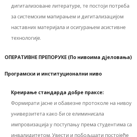
дигитализоване литературе, те постоји потреба
за системским мапирањем и дигитализацијом
наставних материјала и осигурањем асистивне
технологије.
ОПЕРАТИВНЕ ПРЕПОРУКЕ (По нивоима дјеловања)
Програмски и институционални ниво
Креирање стандарда
д
обре праксе:
Формирати јасне и обавезне протоколе на нивоу
универзитета како би се елиминисала
импровизација у поступању према студентима са
инвалидитетом. Увести и побољшати постојеће