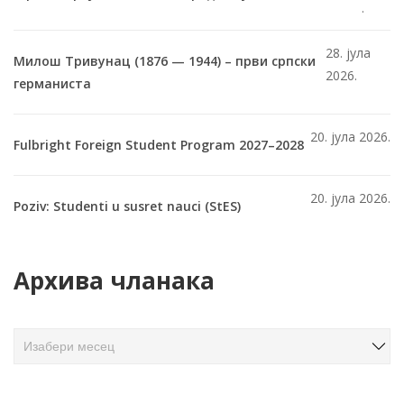
.
28. јула
Милош Тривунац (1876 — 1944) – први српски
2026.
германиста
20. јула 2026.
Fulbright Foreign Student Program 2027–2028
20. јула 2026.
Poziv: Studenti u susret nauci (StES)
Архива чланака
А
р
х
и