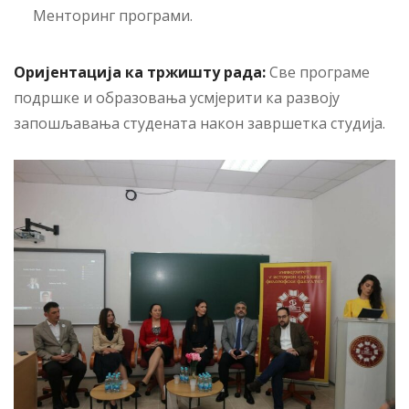
Менторинг програми.
Оријентација ка тржишту рада:
Све програме
подршке и образовања усмјерити ка развоју
запошљавања студената након завршетка студија.