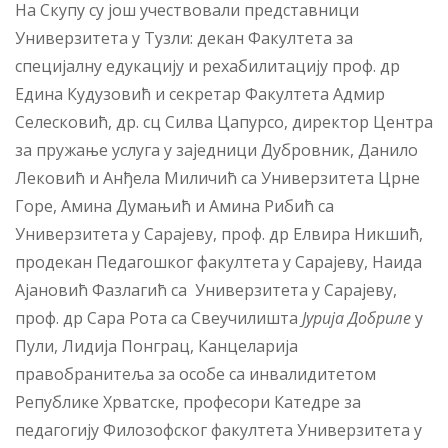
На Скупу су још учествовали представници
Универзитета у Тузли: декан Факултета за
специјалну едукацију и рехабилитацију проф. др
Едина Кудузовић и секретар Факултета Адмир
Селесковић, др. сц Силва Цапурсо, директор Центра
за пружање услуга у заједници Дубровник, Данило
Лековић и Анђела Миличић са Универзитета Црне
Горе, Амина Думањић и Амина Рибић са
Универзитета у Сарајеву, проф. др Елвира Никшић,
продекан Педагошког факултета у Сарајеву, Наида
Ајановић Фазлагић са Универзитета у Сарајеву,
проф. др Сара Рота са Свеучилишта
Јурија Добриле
у
Пули, Лидија Понграц, Канцеларија
правобранитеља за особе са инвалидитетом
Републике Хрватске, професори Катедре за
педагогију Филозофског факултета Универзитета у