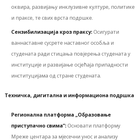
оквира, развијању инклузивне културе, политике
и праксе, те свих врста подршке.
Сензибилизација кроз праксу:
Осигурати
ваннаставне сусрете наставног особља и
студената ради стицања повјерења студената у
институције и развијање осјећаја припадности
институцијама од стране студената.
Техничка, дигитална и информациона подршка
Регионална платформа „Образовање
приступачно свима“:
Основати платформу
Мреже центара за мјесечни унос и анализу