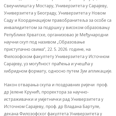
Свеучилишта у Мостару, Универзитета у Сарајеву,
Универзитета у Београду, Универзитета у Новом
Саду и Координацијом правобранитеља за особе са
инвалидитетом за подршку у високом образовању
Републике Хрватске, организовао је Међународни
научни скуп под називом „Образовање
приступачно свима”, 22. 5. 2026. године, на
Филозофском факултету Универзитета у Источном
Сарајеву, уз могућност праћења и учешћа у
хибридном формату, односно путем
З
у
м
апликације.
Након отварања скупа и поздравних ријечи проф.
др Јелене Крунић, проректора за научно-
истраживачки и умјетнички рад Универзитета у
Источном Сарајеву, проф. др Владана Бартуле,
декана Филозофског факултета Универзитета у