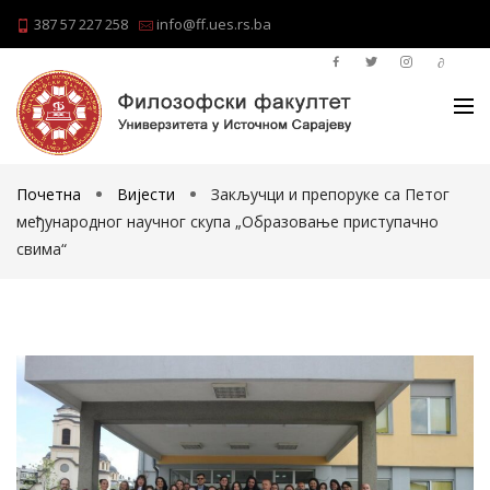
387 57 227 258
info@ff.ues.rs.ba
Почетна
Вијести
Закључци и препоруке са Петог
међународног научног скупа „Образовање приступачно
свима“