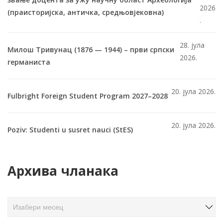
2026
(праисторијска, античка, средњовјековна)
.
28. јула
Милош Тривунац (1876 — 1944) – први српски
2026.
германиста
20. јула 2026.
Fulbright Foreign Student Program 2027–2028
20. јула 2026.
Poziv: Studenti u susret nauci (StES)
Архива чланака
А
р