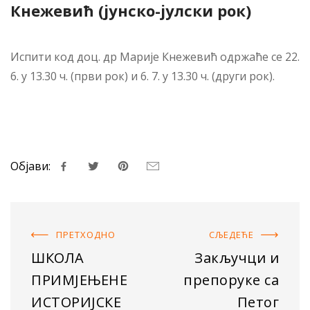
Кнежевић (јунско-јулски рок)
Испити код доц. др Марије Кнежевић одржаће се 22.
6. у 13.30 ч. (први рок) и 6. 7. у 13.30 ч. (други рок).
Објави:
ПРЕТХОДНO
СЉЕДЕЋE
ШКОЛА
Закључци и
ПРИМЈЕЊЕНЕ
препоруке са
ИСТОРИЈСКЕ
Петог