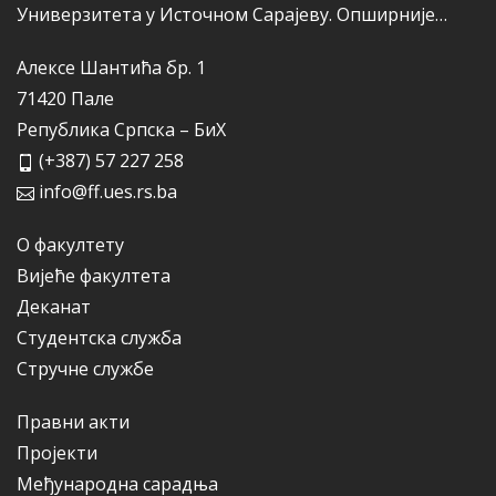
Универзитета у Источном Сарајеву.
Опширније…
Алексе Шантића бр. 1
71420 Пале
Република Српска – БиХ
(+387) 57 227 258
info@ff.ues.rs.ba
О факултету
Вијеће факултета
Деканат
Студентска служба
Стручне службе
Правни акти
Пројекти
Међународна сарадња