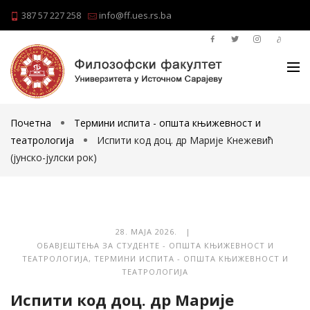
387 57 227 258
info@ff.ues.rs.ba
Почетна
Термини испита - општа књижевност и
театрологија
Испити код доц. др Марије Кнежевић
(јунско-јулски рок)
28. МАЈА 2026. |
ОБАВЈЕШТЕЊА ЗА СТУДЕНТЕ - ОПШТА КЊИЖЕВНОСТ И
ТЕАТРОЛОГИЈА
,
ТЕРМИНИ ИСПИТА - ОПШТА КЊИЖЕВНОСТ И
ТЕАТРОЛОГИЈА
Испити код доц. др Марије