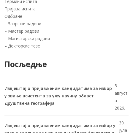
Термини испита
Пријава испита
Одбране
–
Завршни радови
–
Мастер радови
–
Магистарски радови
–
Докторске тезе
Посљедње
5.
Извјештај о пријављеним кандидатима за избор
август
у звање асистента за ужу научну област
а
Друштвена географија
2026.
30.
Извјештај о пријављеним кандидатима за избор у
јула
звање доцента за ужу научну област Археологија