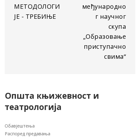
МЕТОДОЛОГИ
међународно
ЈЕ - ТРЕБИЊЕ
г научног
скупа
„Образовање
приступачно
свима“
Општа књижевност и
театрологија
Обавјештења
Распоред предавања