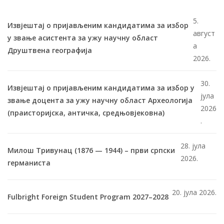
5.
Извјештај о пријављеним кандидатима за избор
август
у звање асистента за ужу научну област
а
Друштвена географија
2026.
30.
Извјештај о пријављеним кандидатима за избор у
јула
звање доцента за ужу научну област Археологија
2026
(праисторијска, античка, средњовјековна)
.
28. јула
Милош Тривунац (1876 — 1944) – први српски
2026.
германиста
20. јула 2026.
Fulbright Foreign Student Program 2027–2028