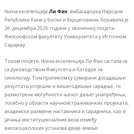
Њена екселенција
Ли Фан
, амбасадорка Народне
Републике Кине у Босни и Херцеговини, боравила је
26. децембра 2026. године у званичној посјети
Филозофском факултету Универзитета у Источном
Сарајеву.
Током посјете, Њена екселенција Ли Фан састала се
са руководством Факултета и Катедре за
синологију. Том приликом су сумирани досадашњи
резултати успјешне и вишегодишње сарадње, те
размотрене могућности њеног даљег унапређења,
посебно у области научноистраживачких пројеката,
академске размјене наставника и сарадника, као и
јачања институционалних веза између
високошколских установа двије земље.