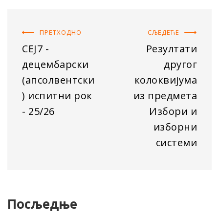
ПРЕТХОДНO
СЉЕДЕЋE
СЕЈ7 -
Резултати
децембарски
другог
(апсолвентски
колоквијума
) испитни рок
из предмета
- 25/26
Избори и
изборни
системи
Посљедње