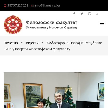
387 57 227 258
info@ff.ues.rs.ba
Почетна
Вијести
Амбасадорка Народне Републике
Кине у посјети Филозофском факултету