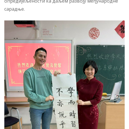
опредијељености ка даљем развоју међународне
сарадње.