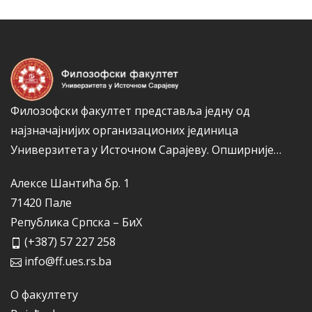
а
р
и
ј
е
Филозофски факултет представља једну од
најзначајнијих организационих јединица
Универзитета у Источном Сарајеву.
Опширније…
Алексе Шантића бр. 1
71420 Пале
Република Српска – БиХ
(+387) 57 227 258
info@ff.ues.rs.ba
О факултету