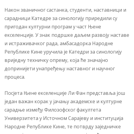
Након званичног састанка, студенти, наставници и
сарадници Катедре за синологију приредили су
пригодан културни програм у част Њене
екселенције. У знак подршке даљем развоју наставе
и истраживачког рада, амбасадорка Народне
Републике Кине уручила је Катедри за синологију
вриједну техничку опрему, која ће значајно
допринијети унапређењу наставног и научног
процеса.
Посјета Њене екселенције Ли Фан представља још
један важан корак у јачању академске и културне
сарадње између Филозофског факултета
Универзитета у Источном Сарајеву и институција
Народне Републике Кине, те потврду заједничке