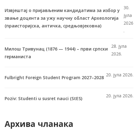
30.
Извјештај о пријављеним кандидатима за избор у
јула
звање доцента за ужу научну област Археологија
2026
(праисторијска, античка, средњовјековна)
.
28. јула
Милош Тривунац (1876 — 1944) – први српски
2026.
германиста
20. јула 2026.
Fulbright Foreign Student Program 2027–2028
20. јула 2026.
Poziv: Studenti u susret nauci (StES)
Архива чланака