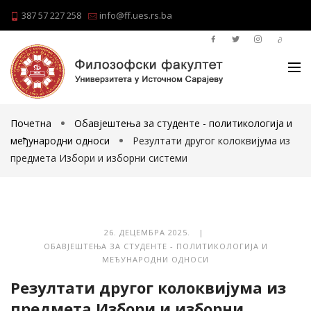
387 57 227 258
info@ff.ues.rs.ba
Почетна
Обавјештења за студенте - политикологија и
међународни односи
Резултати другог колоквијума из
предмета Избори и изборни системи
26. ДЕЦЕМБРА 2025. |
ОБАВЈЕШТЕЊА ЗА СТУДЕНТЕ - ПОЛИТИКОЛОГИЈА И
МЕЂУНАРОДНИ ОДНОСИ
Резултати другог колоквијума из
предмета Избори и изборни