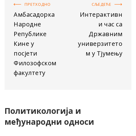
ПРЕТХОДНO
СЉЕДЕЋE
Амбасадорка
Интерактивн
Народне
и час са
Републике
Државним
Кине у
универзитето
посјети
м у Тјумењу
Филозофском
факултету
Политикологија и
међународни односи