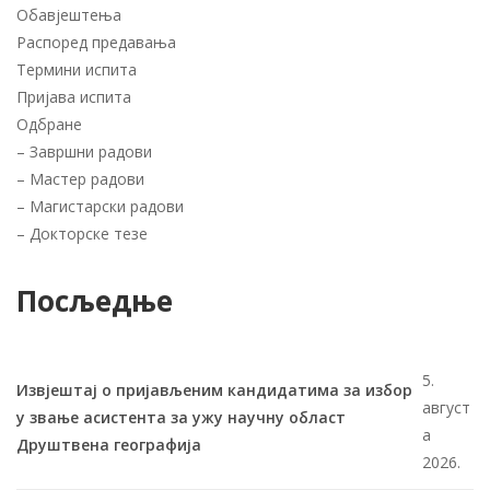
Обавјештења
Распоред предавања
Термини испита
Пријава испита
Одбране
–
Завршни радови
–
Мастер радови
–
Магистарски радови
–
Докторске тезе
Посљедње
5.
Извјештај о пријављеним кандидатима за избор
август
у звање асистента за ужу научну област
а
Друштвена географија
2026.