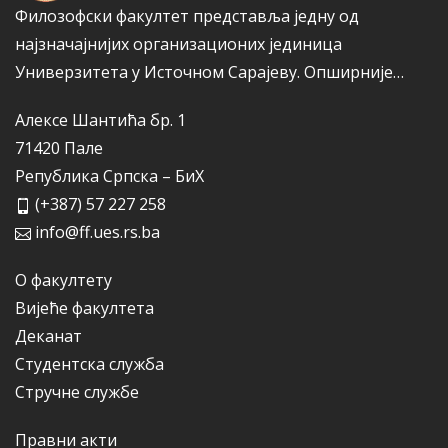
Филозофски факултет представља једну од
најзначајнијих организационих јединица
Универзитета у Источном Сарајеву.
Опширније…
Алексе Шантића бр. 1
71420 Пале
Република Српска – БиХ
(+387) 57 227 258
info@ff.ues.rs.ba
О факултету
Вијеће факултета
Деканат
Студентска служба
Стручне службе
Правни акти