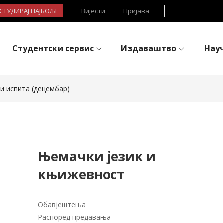
- СТУДИРАЈ НАЈБОЉЕ
Вијести
Пријава
Студентски сервис
Издаваштво
Нау
ти испита (децембар)
Њемачки језик и
књижевност
Обавјештења
Распоред предавања