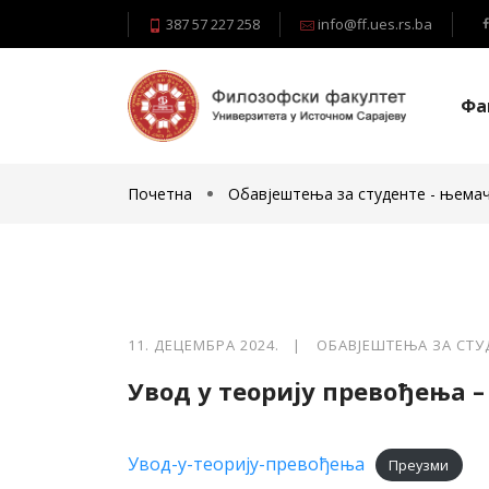
387 57 227 258
info@ff.ues.rs.ba
Фа
Почетна
Обавјештења за студенте - њемач
11. ДЕЦЕМБРА 2024. |
ОБАВЈЕШТЕЊА ЗА СТУ
Увод у теорију превођења –
Увод-у-теорију-превођења
Преузми