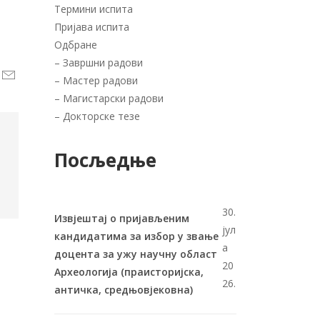
Термини испита
Пријава испита
Одбране
–
Завршни радови
–
Мастер радови
–
Магистарски радови
–
Докторске тезе
Посљедње
30.
Извјештај о пријављеним
јул
кандидатима за избор у звање
а
доцента за ужу научну област
20
Археологија (праисторијска,
26.
античка, средњовјековна)