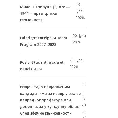
28.
Милош Тривунац (1876 —
јула
1944) – први српски
2026.
германиста
20. јула
Fulbright Foreign Student
2026.
Program 2027–2028
20. јула
Poziv: Studenti u susret
2026.
nauci (StES)
20
Извјештај о пријављеним
.
кандидатима за избор у звање
ју
ванредног професора или
ла
доцента, за ужу научну област
20
Специфичне књижевности
26