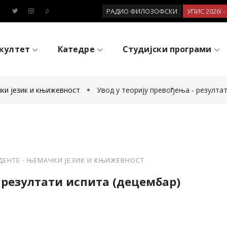
РАДИО ФИЛОЗОФСКИ
УПИС 2026! 
култет
Катедре
Студијски програми
ки језик и књижевност
Увод у теорију превођења - резулта
ДЕНТЕ - ЊЕМАЧКИ ЈЕЗИК И КЊИЖЕВНОСТ
 резултати испита (децембар)