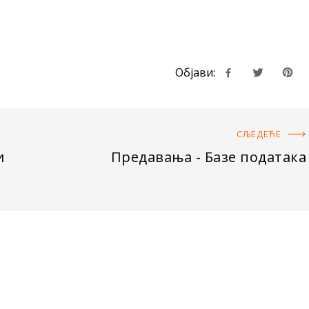
Објави:
СЉЕДЕЋE
и
Предавања - Базе података