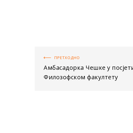
ПРЕТХОДНO
Амбасадорка Чешке у посјет
Филозофском факултету