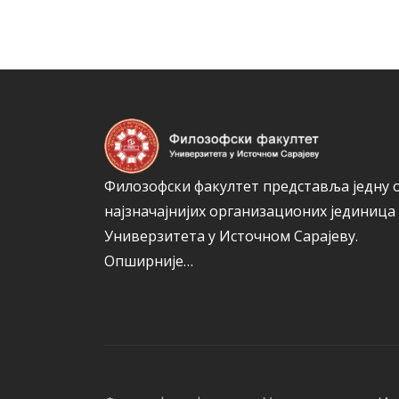
Филозофски факултет представља једну 
најзначајнијих организационих јединица
Универзитета у Источном Сарајеву.
Опширније…