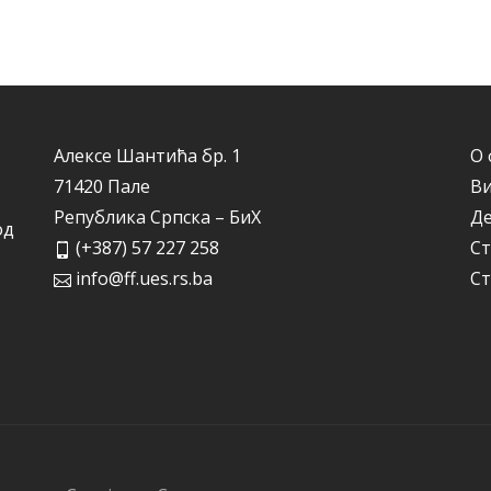
Алексе Шантића бр. 1
О 
71420 Пале
Ви
Република Српска – БиХ
Д
од
(+387) 57 227 258
Ст
info@ff.ues.rs.ba
Ст