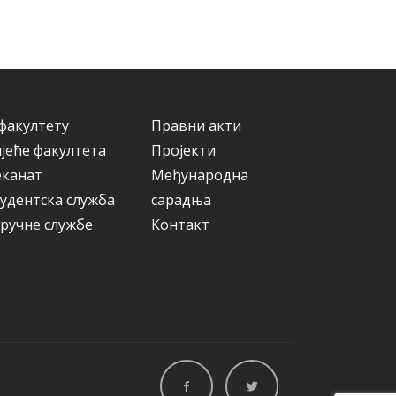
а
р
и
ј
е
факултету
Правни акти
јеће факултета
Пројекти
еканат
Међународна
удентска служба
сарадња
ручне службе
Контакт