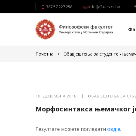
387 57 227 258
info@ff.ues.rs.ba
Фа
Почетна
Обавјештења за студенте - њемач
10. ДЕЦЕМБРА 2018. |
ОБАВЈЕШТЕЊА ЗА СТУ
Морфосинтакса њемачког је
Резултате можете погледати
овдје
.