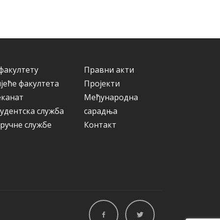
а
р
и
ј
е
факултету
Правни акти
јеће факултета
Пројекти
еканат
Међународна
удентска служба
сарадња
ручне службе
Контакт