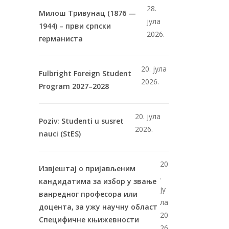
28.
Милош Тривунац (1876 —
јула
1944) – први српски
2026.
германиста
20. јула
Fulbright Foreign Student
2026.
Program 2027–2028
20. јула
Poziv: Studenti u susret
2026.
nauci (StES)
20
Извјештај о пријављеним
.
кандидатима за избор у звање
ју
ванредног професора или
ла
доцента, за ужу научну област
20
Специфичне књижевности
26