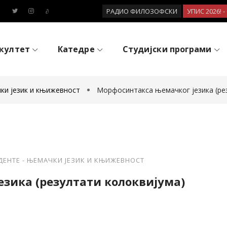
РАДИО ФИЛОЗОФСКИ
УПИС 2026! 
култет
Катедре
Студијски програми
ки језик и књижевност
Морфосинтакса њемачког језика (ре
ДЕНТЕ - ЊЕМАЧКИ ЈЕЗИК И КЊИЖЕВНОСТ
зика (резултати колоквијума)