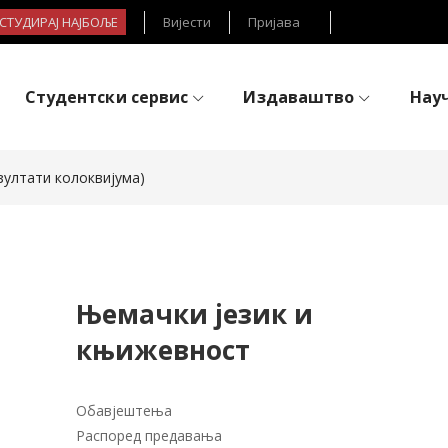
- СТУДИРАЈ НАЈБОЉЕ
Вијести
Пријава
Студентски сервис
Издаваштво
Нау
зултати колоквијума)
Њемачки језик и
књижевност
Обавјештења
Распоред предавања