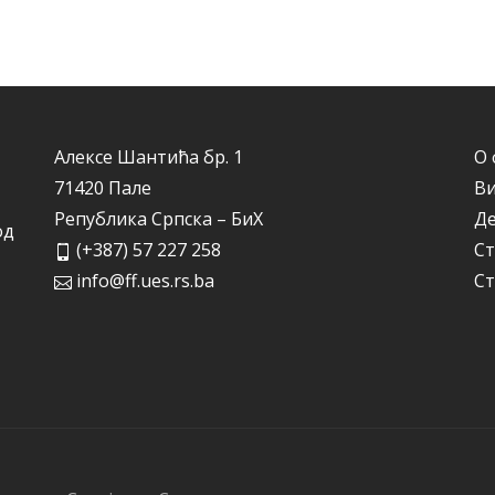
Алексе Шантића бр. 1
О 
71420 Пале
Ви
Република Српска – БиХ
Д
од
(+387) 57 227 258
Ст
info@ff.ues.rs.ba
Ст