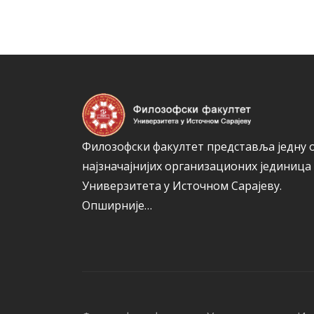
Филозофски факултет представља једну 
најзначајнијих организационих јединица
Универзитета у Источном Сарајеву.
Опширније…