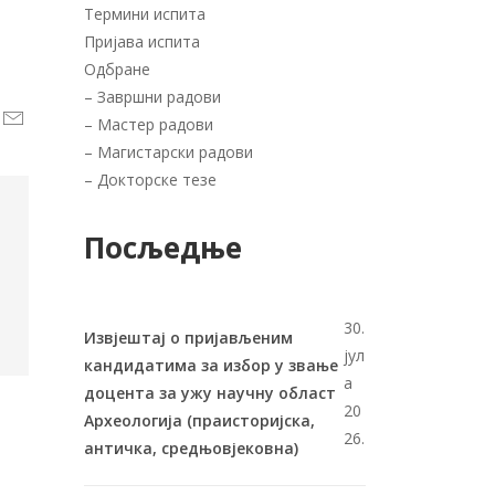
Термини испита
Пријава испита
Одбране
–
Завршни радови
–
Мастер радови
–
Магистарски радови
–
Докторске тезе
Посљедње
30.
Извјештај о пријављеним
јул
кандидатима за избор у звање
а
доцента за ужу научну област
20
Археологија (праисторијска,
26.
античка, средњовјековна)