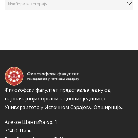
л
а
а
т
н
е
а
г
к
о
а
р
и
ј
е
Филозофски факултет представља једну од
најзначајнијих организационих јединица
Универзитета у Источном Сарајеву.
Опширније…
Алексе Шантића бр. 1
71420 Пале