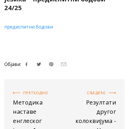
24/25
предиспитни бодови
Објави:
ПРЕТХОДНO
СЉЕДЕЋE
Методика
Резултати
наставе
другог
енглеског
колоквијума -