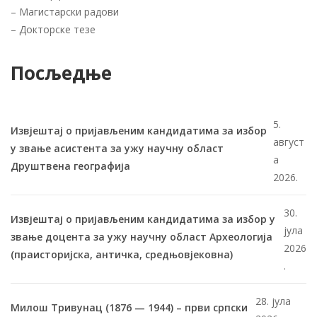
–
Магистарски радови
–
Докторске тезе
Посљедње
5.
Извјештај о пријављеним кандидатима за избор
август
у звање асистента за ужу научну област
а
Друштвена географија
2026.
30.
Извјештај о пријављеним кандидатима за избор у
јула
звање доцента за ужу научну област Археологија
2026
(праисторијска, античка, средњовјековна)
.
28. јула
Милош Тривунац (1876 — 1944) – први српски