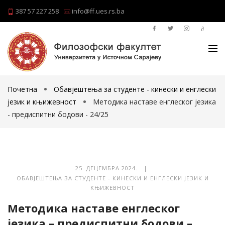
387 57 227 258
info@ff.ues.rs.ba
Почетна
Обавјештења за студенте - кинески и енглески
језик и књижевност
Методика наставе енглеског језика
- предиспитни бодови - 24/25
25. ДЕЦЕМБРА 2024. |
ОБАВЈЕШТЕЊА ЗА СТУДЕНТЕ - КИНЕСКИ И ЕНГЛЕСКИ ЈЕЗИК И
КЊИЖЕВНОСТ
Методика наставе енглеског
језика – предиспитни бодови –