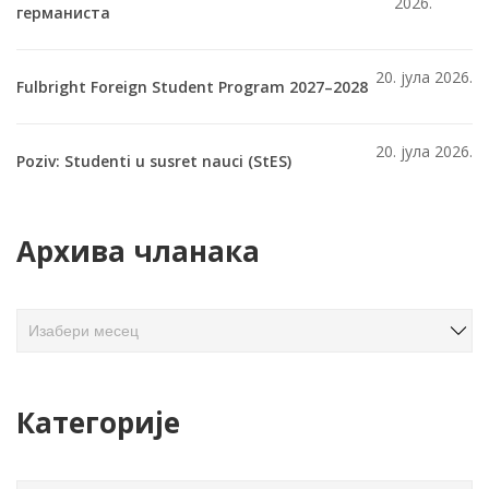
2026.
германиста
20. јула 2026.
Fulbright Foreign Student Program 2027–2028
20. јула 2026.
Poziv: Studenti u susret nauci (StES)
Архива чланака
А
р
х
и
Категорије
в
а
ч
К