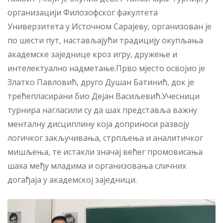
организацији Филозофског факултета
Универзитета у Источном Сарајеву, организован је
по шести пут, настављајући традицију окупљања
академске заједнице кроз игру, дружење и
интелектуално надметање.Прво мјесто освојио је
Златко Павловић, друго Душан Батинић, док је
трећепласирани био Дејан Васиљевић.Учесници
турнира нагласили су да шах представља важну
менталну дисциплину која доприноси развоју
логичког закључивања, стрпљења и аналитичког
мишљења, те истакли значај већег промовисања
шаха међу младима и организовања сличних
догађаја у академској заједници.