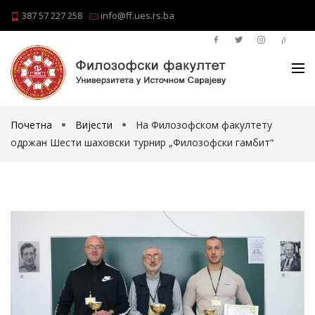
387 57 227 258
info@ff.ues.rs.ba
Почетна
Вијести
На Филозофском факултету
одржан Шести шаховски турнир „Филозофски гамбит“