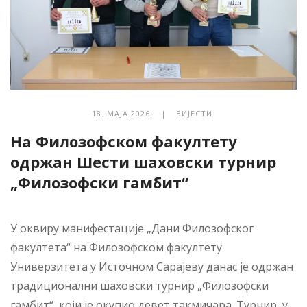
18. МАЈА 2026. |
ВИЈЕСТИ
На Филозофском факултету
одржан Шести шаховски турнир
„Филозофски гамбит“
У оквиру манифестације „Дани Филозофског
факултета“ на Филозофском факултету
Универзитета у Источном Сарајеву данас је одржан
традиционални шаховски турнир „Филозофски
гамбит“, који је окупио девет такмичара. Турнир, у