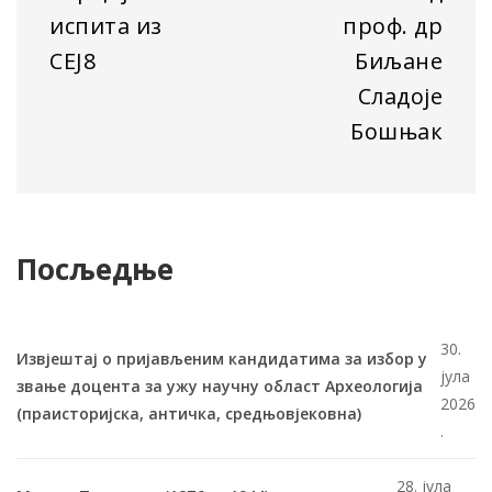
испита из
проф. др
СЕЈ8
Биљане
Сладоје
Бошњак
Посљедње
30.
Извјештај о пријављеним кандидатима за избор у
јула
звање доцента за ужу научну област Археологија
2026
(праисторијска, античка, средњовјековна)
.
28. јула