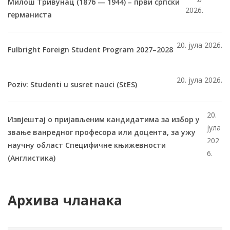
Милош Тривунац (1876 — 1944) – први српски
2026.
германиста
20. јула 2026.
Fulbright Foreign Student Program 2027–2028
20. јула 2026.
Poziv: Studenti u susret nauci (StES)
20.
Извјештај о пријављеним кандидатима за избор у
јула
звање ванредног професора или доцента, за ужу
202
научну област Специфичне књижевности
6.
(Англистика)
Архива чланака