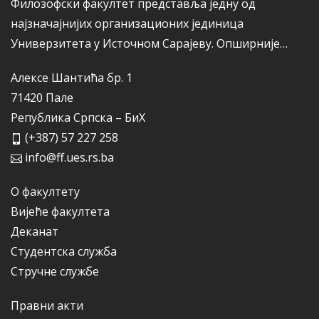
Филозофски факултет представља једну од
најзначајнијих организационих јединица
Универзитета у Источном Сарајеву.
Опширније…
Алексе Шантића бр. 1
71420 Пале
Република Српска – БиХ
(+387) 57 227 258
info@ff.ues.rs.ba
О факултету
Вијеће факултета
Деканат
Студентска служба
Стручне службе
Правни акти