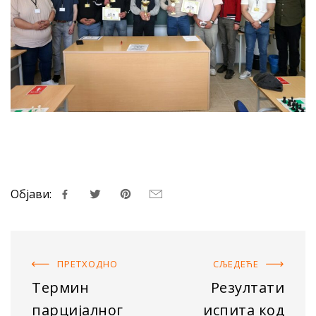
Објави:
ПРЕТХОДНO
СЉЕДЕЋE
Термин
Резултати
парцијалног
испита код