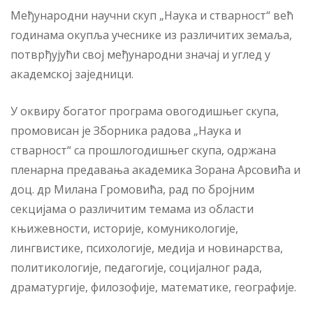
Међународни научни скуп „Наука и стварност“ већ
годинама окупља учеснике из различитих земаља,
потврђујући свој међународни значај и углед у
академској заједници.
У оквиру богатог програма овогодишњег скупа,
промовисан je Зборника радова „Наука и
стварност“ са прошлогодишњег скупа, одржана
пленарна предавања академика Зорана Арсовића и
доц. др Милана Громовића, рад по бројним
секцијама о различитим темама из области
књижевности, историје, комуникологије,
лингвистике, психологије, медија и новинарства,
политикологије, педагогије, социјалног рада,
драматургије, филозофије, математике, географије.