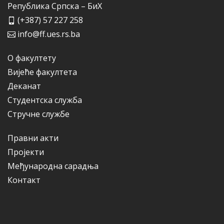
Република Српска – БиХ
(+387) 57 227 258
info@ff.ues.rs.ba
О факултету
Вијеће факултета
Деканат
Студентска служба
Стручне службе
Правни акти
Пројекти
Међународна сарадња
Контакт