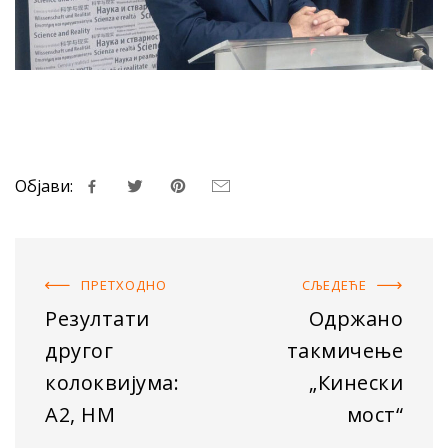
Објави:
ПРЕТХОДНO
СЉЕДЕЋE
Резултати
Одржано
другог
такмичење
колоквијума:
„Кинески
А2, НМ
мост“