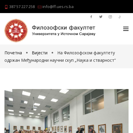
387 57 227 258
info@ff.ues.rs.ba
Почетна
Вијести
На Филозофском факултету
одржан Mеђународни научни скуп „Наука и стварност“