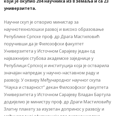
који је окупио 204 научника из 8 земаља и са 23
универзитета.
Научни скуп је отворио министар за
научнотехнолошки развој и високо образовање
Републике Српске проф. др Драга Мастиловић
поручивши да је Филозофски факултет
Универзитета у Источном Сарајеву један од
најважнијих стубова академске заједнице у
Републици Српској и институција која је остварила
значајан напредак у научно-наставном раду и
развоју. У оквиру Међународног научног скупа
“Наука и стварност” декан Филозофског факултета
Универзитета у Источном Сарајеву Владан Бартула
додијелио је министру проф. др Драги Мастиловићу
Златну плакету за изузетан допринос у развоју и