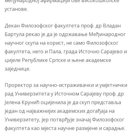
међународној афирмацији ове високошколске
установе.
Декан Филозофског факултета проф. др Владан
Бартула рекао је да је одржавање Међинародног
научног скупа на корист, не само Филозофског
факултета, него и Пала, града Источно Сарајево и
цијеле Републике Српске и њене академске
заједнице.
Проректор за научно-истраживачки и умјетнички
рад Универзитета у Источном Сарајеву проф. др
Јелена Крунић оцијенила је да скуп представља
један од најважнијих академских догађаја на
Универзитету, јер потврђује значај Филозофског
факултета као мјеста научне размјене и сарадње.