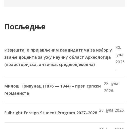
Посљедње
30.
Извјештај о пријављеним кандидатима за избор у
јула
звање доцента за ужу научну област Археологија
2026
(праисторијска, античка, средњовјековна)
.
28. јула
Милош Тривунац (1876 — 1944) – први српски
2026.
германиста
20. јула 2026.
Fulbright Foreign Student Program 2027–2028