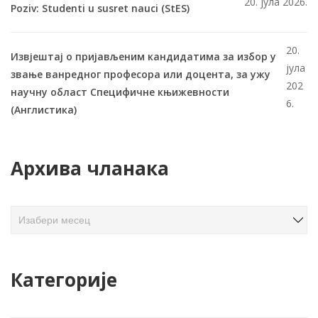
20. јула 2026.
Poziv: Studenti u susret nauci (StES)
20.
Извјештај о пријављеним кандидатима за избор у
јула
звање ванредног професора или доцента, за ужу
202
научну област Специфичне књижевности
6.
(Англистика)
Архива чланака
А
р
х
и
Категорије
в
а
ч