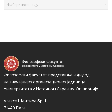
К
л
а
а
т
н
е
а
г
к
о
а
р
и
ј
е
Филозофски факултет представља једну од
најзначајнијих организационих јединица
Универзитета у Источном Сарајеву.
Опширније…
Алексе Шантића бр. 1
71420 Пале