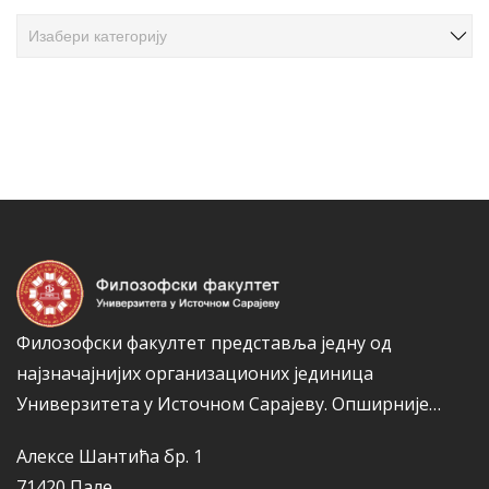
ч
К
л
а
а
т
н
е
а
г
к
о
а
р
и
ј
е
Филозофски факултет представља једну од
најзначајнијих организационих јединица
Универзитета у Источном Сарајеву.
Опширније…
Алексе Шантића бр. 1
71420 Пале