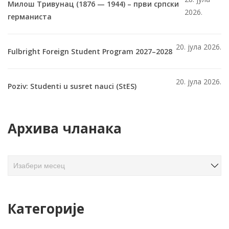
Милош Тривунац (1876 — 1944) – први српски
2026.
германиста
20. јула 2026.
Fulbright Foreign Student Program 2027–2028
20. јула 2026.
Poziv: Studenti u susret nauci (StES)
Архива чланака
А
р
х
и
Категорије
в
а