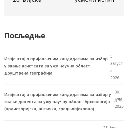
Посљедње
5.
Извјештај о пријављеним кандидатима за избор
август
у звање асистента за ужу научну област
а
Друштвена географија
2026.
30.
Извјештај о пријављеним кандидатима за избор у
јула
звање доцента за ужу научну област Археологија
2026
(праисторијска, античка, средњовјековна)
.
28. јула