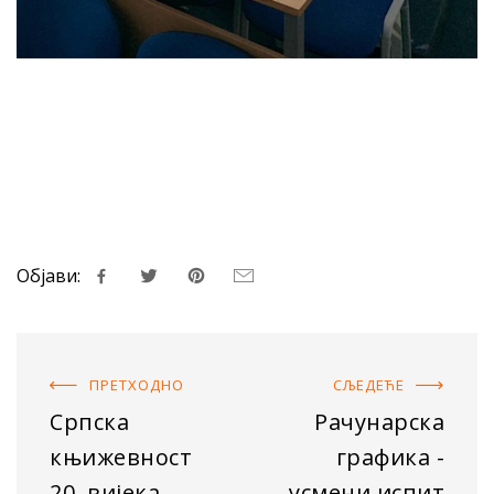
Објави:
ПРЕТХОДНO
СЉЕДЕЋE
Српска
Рачунарска
књижевност
графика -
20. вијека
усмени испит