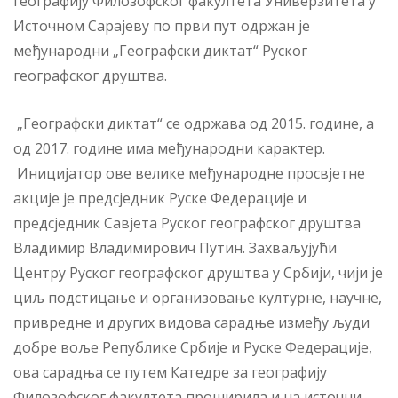
географију Филозофског факултета Универзитета у
Источном Сарајеву по први пут одржан jе
међународни „Географски диктат“ Руског
географског друштва.
„Географски диктат“ се одржава од 2015. године, а
од 2017. године има међународни карактер.
Иницијатор ове велике међународне просвjетне
акције је предсједник Руске Федерације и
предсједник Савјета Руског географског друштва
Владимир Владимирович Путин. Захваљујући
Центру Руског географског друштва у Србији, чији је
циљ подстицање и организовање културне, научне,
привредне и других видова сарадње између људи
добре воље Републике Србије и Руске Федерације,
ова сарадња се путем Катедре за географију
Филозофског факултета проширила и на источни