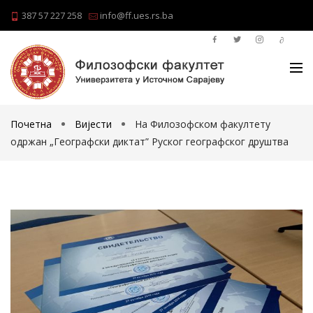
387 57 227 258
info@ff.ues.rs.ba
Почетна
Вијести
На Филозофском факултету
одржан „Географски диктат” Руског географског друштва