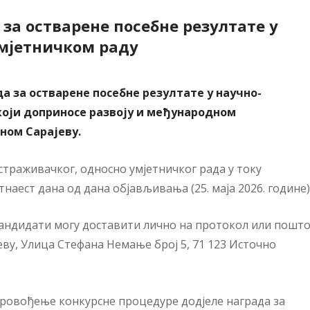
 за остварене посебне резултате у
мјетничком раду
да за остварене посебне резултате у научно-
који доприносе развоју и међународном
ном Сарајеву.
страживачког, односно умјетничког рада у току
тнаест дана од дана објављивања (25. маја 2026. године)
андидати могу доставити лично на протокол или пошт
еву, Улица Стефана Немање број 5, 71 123 Источно
провођење конкурсне процедуре дод‌јеле награда за