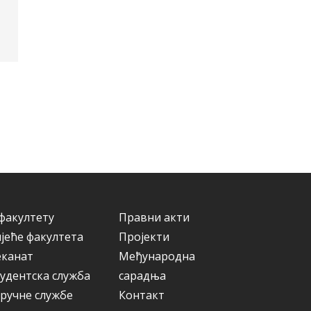
факултету
Правни акти
јеће факултета
Пројекти
еканат
Међународна
удентска служба
сарадња
ручне службе
Контакт