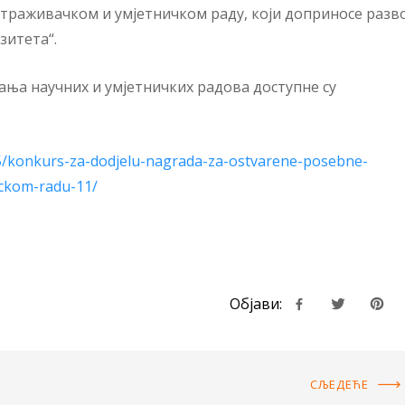
страживачком и умјетничком раду, који доприносе разво
итета“.
ња научних и умјетничких радова доступне су
25/konkurs-za-dodjelu-nagrada-za-ostvarene-posebne-
ickom-radu-11/
Објави:
СЉЕДЕЋE