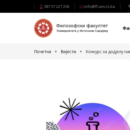
387 57 227 258
info@ff.ues.rs.ba
Фа
Почетна
Вијести
Конкурс за додјелу н