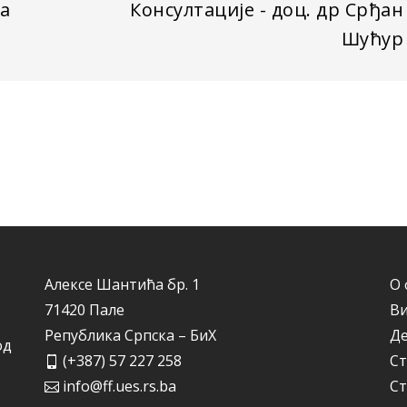
а
Консултације - доц. др Срђан
Шућур
Алексе Шантића бр. 1
О 
71420 Пале
Ви
Република Српска – БиХ
Д
од
(+387) 57 227 258
Ст
info@ff.ues.rs.ba
Ст