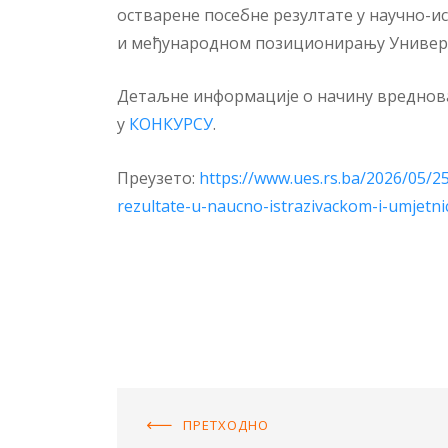
остварене посебне резултате у научно-и
и међународном позиционирању Универз
Детаљне информације о начину вреднова
у
КОНКУРСУ
.
Преузето:
https://www.ues.rs.ba/2026/05/
rezultate-u-naucno-istrazivackom-i-umjetn
ПРЕТХОДНO