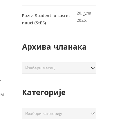
20. јула
Poziv: Studenti u susret
2026.
nauci (StES)
Архива чланака
А
р
.
х
и
Категорије
в
ом
а
ч
К
л
а
а
т
н