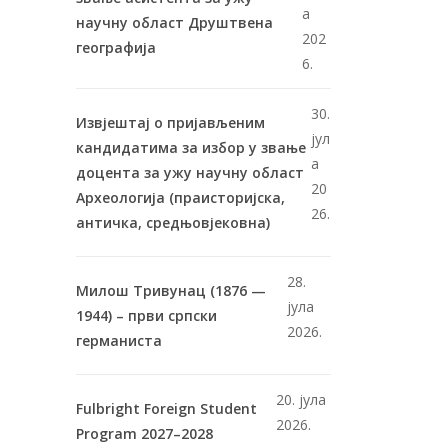
а
научну област Друштвена
202
географија
6.
30.
Извјештај о пријављеним
јул
кандидатима за избор у звање
а
доцента за ужу научну област
20
Археологија (праисторијска,
26.
античка, средњовјековна)
28.
Милош Тривунац (1876 —
јула
1944) – први српски
2026.
германиста
20. јула
Fulbright Foreign Student
2026.
Program 2027–2028