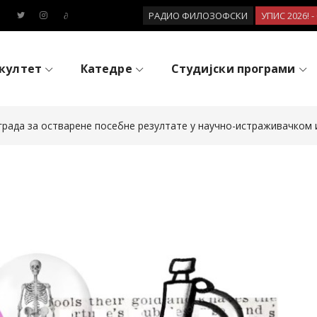
РАДИО ФИЛОЗОФСКИ
УПИС 2026! 
култет
Катедре
Студијски програми
аграда за остварене посебне резултате у научно-истраживачком 