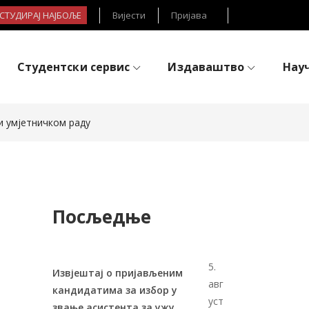
- СТУДИРАЈ НАЈБОЉЕ
Вијести
Пријава
Студентски сервис
Издаваштво
Нау
и умјетничком раду
Посљедње
5.
Извјештај о пријављеним
авг
кандидатима за избор у
уст
звање асистента за ужу