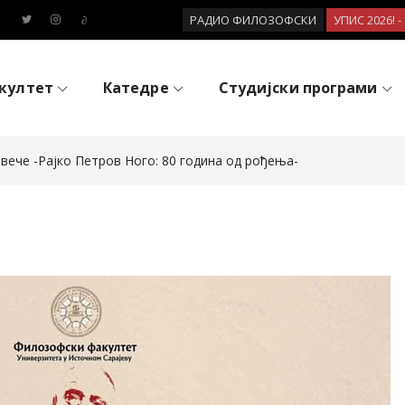
РАДИО ФИЛОЗОФСКИ
УПИС 2026! 
култет
Катедре
Студијски програми
ече -Рајко Петров Ного: 80 година од рођења-