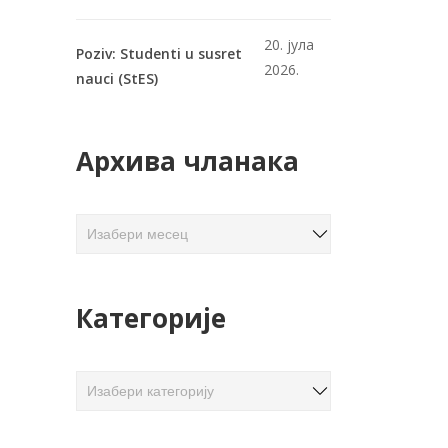
20. јула
Poziv: Studenti u susret
2026.
nauci (StES)
Архива чланака
А
р
х
и
Категорије
в
а
ч
К
л
а
а
т
н