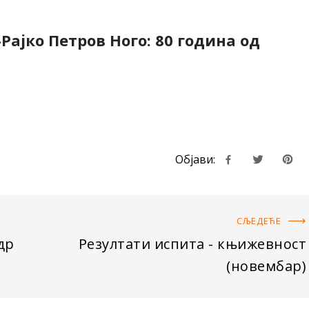
ајко Петров Ного: 80 година од
Објави:
СЉЕДЕЋE
др
Резултати испита - књижевност
(новембар)