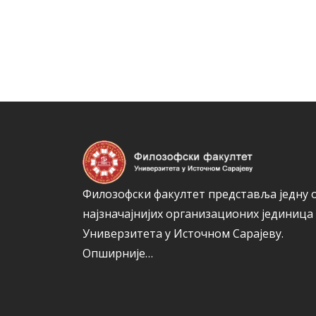
Филозофски факултет представља једну 
најзначајнијих организационих јединица
Универзитета у Источном Сарајеву.
Опширније…