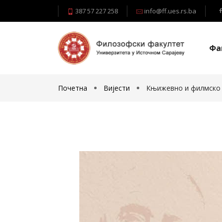
387 57 227 258
info@ff.ues.rs.ba
Фа
Почетна
Вијести
Књижевно и филмско в