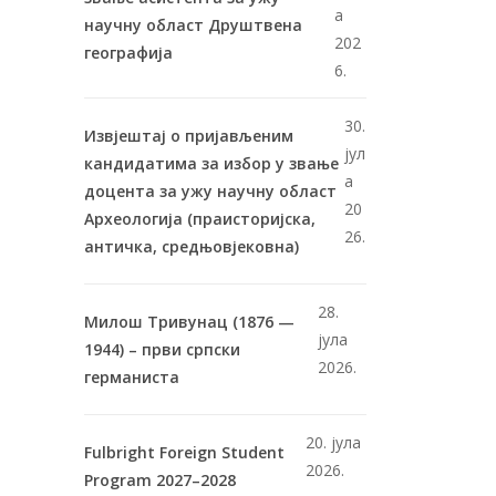
а
научну област Друштвена
202
географија
6.
30.
Извјештај о пријављеним
јул
кандидатима за избор у звање
а
доцента за ужу научну област
20
Археологија (праисторијска,
26.
античка, средњовјековна)
28.
Милош Тривунац (1876 —
јула
1944) – први српски
2026.
германиста
20. јула
Fulbright Foreign Student
2026.
Program 2027–2028