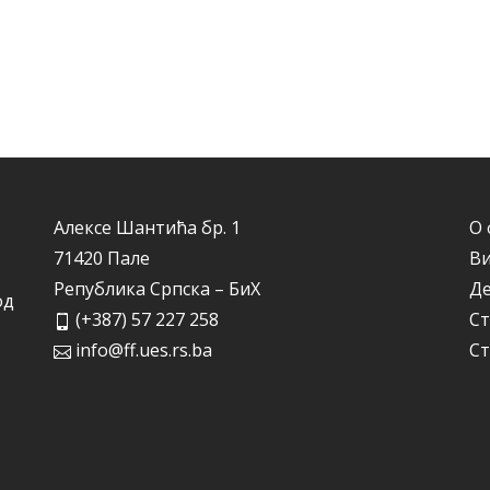
Алексе Шантића бр. 1
О 
71420 Пале
Ви
Република Српска – БиХ
Д
од
(+387) 57 227 258
Ст
info@ff.ues.rs.ba
Ст