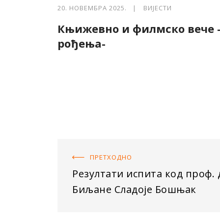
20. НОВЕМБРА 2025. |
ВИЈЕСТИ
Књижевно и филмско вече -Р
рођења-
ПРЕТХОДНO
Резултати испита код проф. 
Биљане Сладоје Бошњак