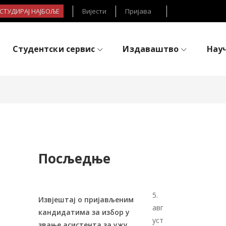
- СТУДИРАЈ НАЈБОЉЕ
Вијести
Пријава
Студентски сервис
Издаваштво
Нау
Посљедње
5.
Извјештај о пријављеним
авг
кандидатима за избор у
уст
звање асистента за ужу